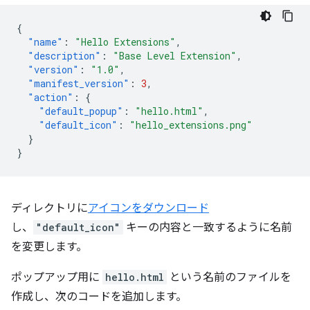
{
"name"
:
"Hello Extensions"
,
"description"
:
"Base Level Extension"
,
"version"
:
"1.0"
,
"manifest_version"
:
3
,
"action"
:
{
"default_popup"
:
"hello.html"
,
"default_icon"
:
"hello_extensions.png"
}
}
ディレクトリに
アイコンをダウンロード
し、
"default_icon"
キーの内容と一致するように名前
を変更します。
ポップアップ用に
hello.html
という名前のファイルを
作成し、次のコードを追加します。