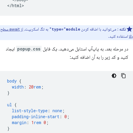
نکته
: می‌توانید با اضافه کردن
به تگ اسکریپت،
از await سطح
type="module"
بالا
استفاده کنید.
در مرحله بعد، به پاپ‌آپ استایل می‌دهید. یک فایل
popup.css
ایجاد
کنید و کد زیر را به آن اضافه کنید:
body
{
width
:
20
rem
;
}
ul
{
list-style-type
:
none
;
padding-inline-start
:
0
;
margin
:
1
rem
0
;
}