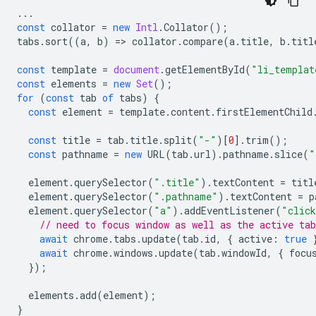
...
const
collator
=
new
Intl
.
Collator
();
tabs
.
sort
((
a
,
b
)
=
>
collator
.
compare
(
a
.
title
,
b
.
titl
const
template
=
document
.
getElementById
(
"li_templat
const
elements
=
new
Set
();
for
(
const
tab
of
tabs
)
{
const
element
=
template
.
content
.
firstElementChild
const
title
=
tab
.
title
.
split
(
"-"
)[
0
].
trim
();
const
pathname
=
new
URL
(
tab
.
url
).
pathname
.
slice
(
"
element
.
querySelector
(
".title"
).
textContent
=
titl
element
.
querySelector
(
".pathname"
).
textContent
=
p
element
.
querySelector
(
"a"
).
addEventListener
(
"clic
// need to focus window as well as the active tab
await
chrome
.
tabs
.
update
(
tab
.
id
,
{
active
:
true
await
chrome
.
windows
.
update
(
tab
.
windowId
,
{
focu
});
elements
.
add
(
element
);
}