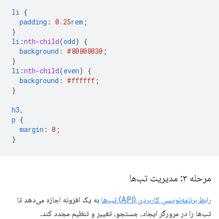
li
{
padding
:
0.25
rem
;
}
li
:
nth-child
(
odd
)
{
background
:
#808080
30
;
}
li
:
nth-child
(
even
)
{
background
:
#ffffff
;
}
h3
,
p
{
margin
:
0
;
}
مرحله ۳: مدیریت تب‌ها
رابط برنامه‌نویسی کاربردی (API) تب‌ها
به یک افزونه اجازه می‌دهد تا
تب‌ها را در مرورگر ایجاد، جستجو، تغییر و تنظیم مجدد کند.