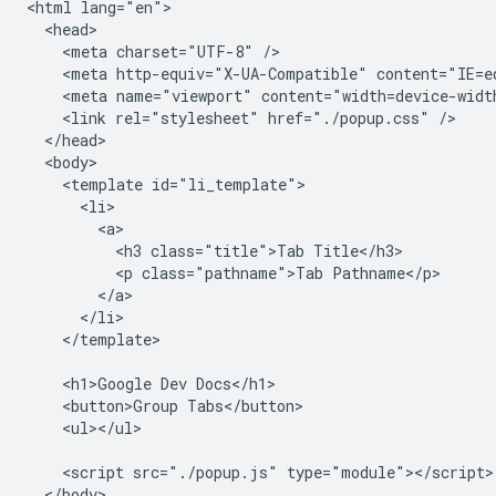
<html lang="en">

  <head>

    <meta charset="UTF-8" />

    <meta http-equiv="X-UA-Compatible" content="IE=ed
    <meta name="viewport" content="width=device-width
    <link rel="stylesheet" href="./popup.css" />

  </head>

  <body>

    <template id="li_template">

      <li>

        <a>

          <h3 class="title">Tab Title</h3>

          <p class="pathname">Tab Pathname</p>

        </a>

      </li>

    </template>

    <h1>Google Dev Docs</h1>

    <button>Group Tabs</button>

    <ul></ul>

    <script src="./popup.js" type="module"></script>

  </body>
