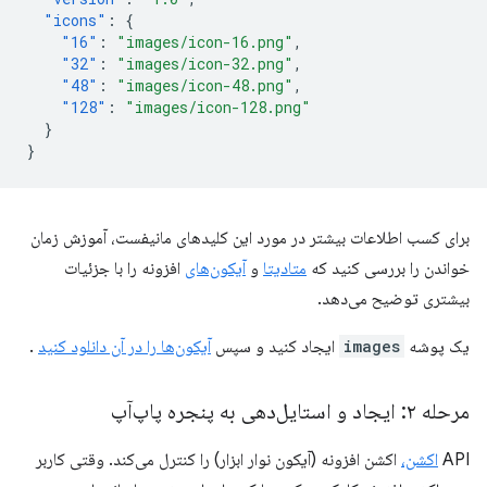
"icons"
:
{
"16"
:
"images/icon-16.png"
,
"32"
:
"images/icon-32.png"
,
"48"
:
"images/icon-48.png"
,
"128"
:
"images/icon-128.png"
}
}
برای کسب اطلاعات بیشتر در مورد این کلیدهای مانیفست، آموزش زمان
خواندن را بررسی کنید که
متادیتا
و
آیکون‌های
افزونه را با جزئیات
بیشتری توضیح می‌دهد.
یک پوشه
images
ایجاد کنید و سپس
آیکون‌ها را در آن دانلود کنید
.
مرحله ۲: ایجاد و استایل‌دهی به پنجره پاپ‌آپ
API
اکشن،
اکشن افزونه (آیکون نوار ابزار) را کنترل می‌کند. وقتی کاربر