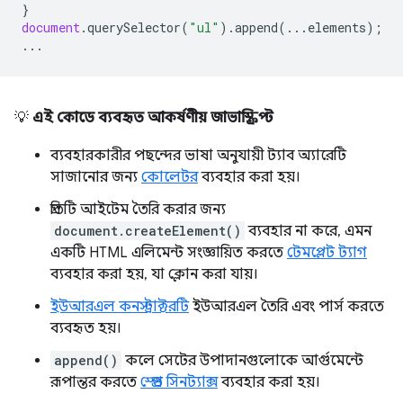
}
document
.
querySelector
(
"ul"
).
append
(...
elements
);
...
💡
এই কোডে ব্যবহৃত আকর্ষণীয় জাভাস্ক্রিপ্ট
ব্যবহারকারীর পছন্দের ভাষা অনুযায়ী ট্যাব অ্যারেটি
সাজানোর জন্য
কোলেটর
ব্যবহার করা হয়।
প্রতিটি আইটেম তৈরি করার জন্য
document.createElement()
ব্যবহার না করে, এমন
একটি HTML এলিমেন্ট সংজ্ঞায়িত করতে
টেমপ্লেট ট্যাগ
ব্যবহার করা হয়, যা ক্লোন করা যায়।
ইউআরএল কনস্ট্রাক্টরটি
ইউআরএল তৈরি এবং পার্স করতে
ব্যবহৃত হয়।
append()
কলে সেটের উপাদানগুলোকে আর্গুমেন্টে
রূপান্তর করতে
স্প্রেড সিনট্যাক্স
ব্যবহার করা হয়।