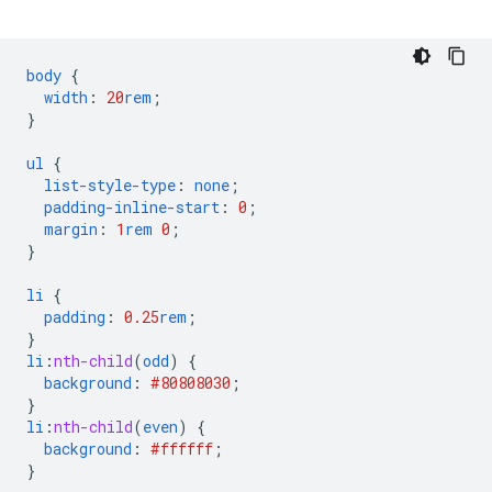
body
{
width
:
20
rem
;
}
ul
{
list-style-type
:
none
;
padding-inline-start
:
0
;
margin
:
1
rem
0
;
}
li
{
padding
:
0.25
rem
;
}
li
:
nth-child
(
odd
)
{
background
:
#808080
30
;
}
li
:
nth-child
(
even
)
{
background
:
#ffffff
;
}