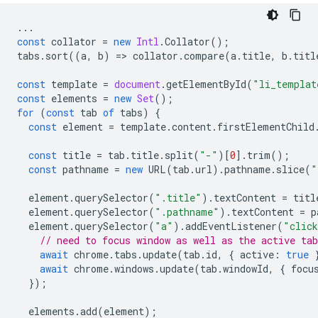
...
const
collator
=
new
Intl
.
Collator
();
tabs
.
sort
((
a
,
b
)
=
>
collator
.
compare
(
a
.
title
,
b
.
titl
const
template
=
document
.
getElementById
(
"li_templat
const
elements
=
new
Set
();
for
(
const
tab
of
tabs
)
{
const
element
=
template
.
content
.
firstElementChild
const
title
=
tab
.
title
.
split
(
"-"
)[
0
].
trim
();
const
pathname
=
new
URL
(
tab
.
url
).
pathname
.
slice
(
"
element
.
querySelector
(
".title"
).
textContent
=
titl
element
.
querySelector
(
".pathname"
).
textContent
=
p
element
.
querySelector
(
"a"
).
addEventListener
(
"clic
// need to focus window as well as the active tab
await
chrome
.
tabs
.
update
(
tab
.
id
,
{
active
:
true
await
chrome
.
windows
.
update
(
tab
.
windowId
,
{
focu
});
elements
.
add
(
element
);