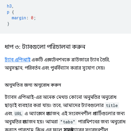
h3
,
p
{
margin
:
0
;
}
ধাপ ৩: ট্যাবগুলো পরিচালনা করুন
ট্যাব এপিআই
একটি এক্সটেনশনকে ব্রাউজারে ট্যাব তৈরি,
অনুসন্ধান, পরিবর্তন এবং পুনর্বিন্যাস করার সুযোগ দেয়।
অনুমতির জন্য অনুরোধ করুন
ট্যাবস এপিআই-এর অনেক মেথড কোনো অনুমতির অনুরোধ
ছাড়াই ব্যবহার করা যায়। তবে, আমাদের ট্যাবগুলোর
title
এবং
URL
এ অ্যাক্সেস প্রয়োজন; এই সংবেদনশীল প্রপার্টিগুলোর জন্য
অনুমতির প্রয়োজন হয়। আমরা
"tabs"
পারমিশনের জন্য অনুরোধ
করতে পারতাম, কিন্তু এর ফলে
সমস্ত
ট্যাবের সংবেদনশীল