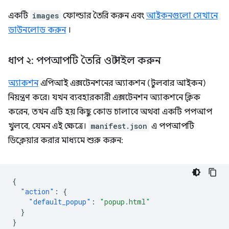
একটি
images
ফোল্ডার তৈরি করুন এবং
আইকনগুলো সেখানে
ডাউনলোড করুন
।
ধাপ ২: পপআপটি তৈরি ও স্টাইল করুন
অ্যাকশন
এপিআই এক্সটেনশনের অ্যাকশন (টুলবার আইকন)
নিয়ন্ত্রণ করে। যখন ব্যবহারকারী এক্সটেনশন অ্যাকশনে ক্লিক
করেন, তখন এটি হয় কিছু কোড চালাবে অথবা একটি পপআপ
খুলবে, যেমন এই ক্ষেত্রে।
manifest.json
এ পপআপটি
ডিক্লেয়ার করার মাধ্যমে শুরু করুন:
{
"action"
:
{
"default_popup"
:
"popup.html"
}
}