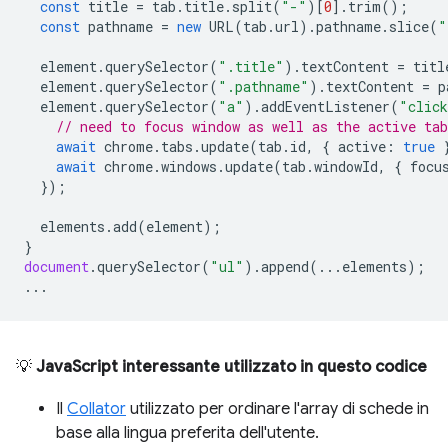
const
title
=
tab
.
title
.
split
(
"-"
)[
0
].
trim
();
const
pathname
=
new
URL
(
tab
.
url
).
pathname
.
slice
(
"
element
.
querySelector
(
".title"
).
textContent
=
titl
element
.
querySelector
(
".pathname"
).
textContent
=
p
element
.
querySelector
(
"a"
).
addEventListener
(
"clic
// need to focus window as well as the active tab
await
chrome
.
tabs
.
update
(
tab
.
id
,
{
active
:
true
await
chrome
.
windows
.
update
(
tab
.
windowId
,
{
focu
});
elements
.
add
(
element
);
}
document
.
querySelector
(
"ul"
).
append
(...
elements
);
...
💡
JavaScript interessante utilizzato in questo codice
Il
Collator
utilizzato per ordinare l'array di schede in
base alla lingua preferita dell'utente.