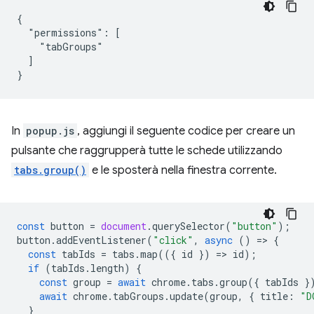
{

  "permissions": [

    "tabGroups"

  ]

In
popup.js
, aggiungi il seguente codice per creare un
pulsante che raggrupperà tutte le schede utilizzando
tabs.group()
e le sposterà nella finestra corrente.
const
button
=
document
.
querySelector
(
"button"
);
button
.
addEventListener
(
"click"
,
async
()
=
>
{
const
tabIds
=
tabs
.
map
(({
id
})
=
>
id
);
if
(
tabIds
.
length
)
{
const
group
=
await
chrome
.
tabs
.
group
({
tabIds
}
await
chrome
.
tabGroups
.
update
(
group
,
{
title
:
"D
}