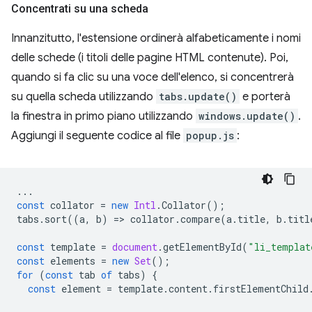
Concentrati su una scheda
Innanzitutto, l'estensione ordinerà alfabeticamente i nomi
delle schede (i titoli delle pagine HTML contenute). Poi,
quando si fa clic su una voce dell'elenco, si concentrerà
su quella scheda utilizzando
tabs.update()
e porterà
la finestra in primo piano utilizzando
windows.update()
.
Aggiungi il seguente codice al file
popup.js
:
...
const
collator
=
new
Intl
.
Collator
();
tabs
.
sort
((
a
,
b
)
=
>
collator
.
compare
(
a
.
title
,
b
.
titl
const
template
=
document
.
getElementById
(
"li_templat
const
elements
=
new
Set
();
for
(
const
tab
of
tabs
)
{
const
element
=
template
.
content
.
firstElementChild