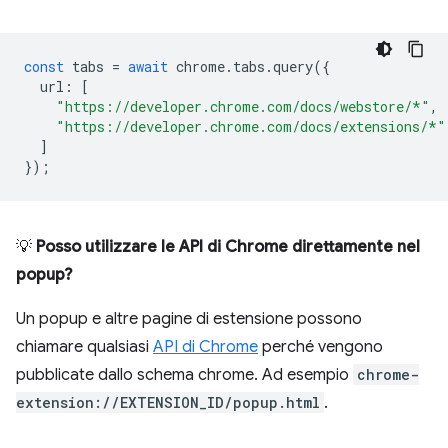
const
tabs
=
await
chrome
.
tabs
.
query
({
url
:
[
"https://developer.chrome.com/docs/webstore/*"
,
"https://developer.chrome.com/docs/extensions/*"
]
});
💡
Posso utilizzare le API di Chrome direttamente nel
popup?
Un popup e altre pagine di estensione possono
chiamare qualsiasi
API di Chrome
perché vengono
pubblicate dallo schema chrome. Ad esempio
chrome-
extension://EXTENSION_ID/popup.html
.