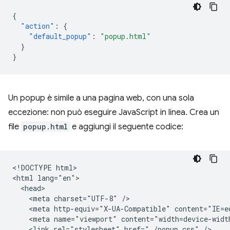
{
"action"
:
{
"default_popup"
:
"popup.html"
}
}
Un popup è simile a una pagina web, con una sola
eccezione: non può eseguire JavaScript in linea. Crea un
file
popup.html
e aggiungi il seguente codice:
<!DOCTYPE html>

<html lang="en">

  <head>

    <meta charset="UTF-8" />

    <meta http-equiv="X-UA-Compatible" content="IE=ed
    <meta name="viewport" content="width=device-width
    <link rel="stylesheet" href="./popup.css" />
