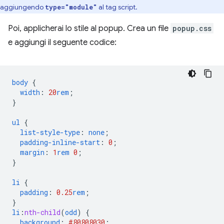
aggiungendo
al tag script.
type="module"
Poi, applicherai lo stile al popup. Crea un file
popup.css
e aggiungi il seguente codice:
body
{
width
:
20
rem
;
}
ul
{
list-style-type
:
none
;
padding-inline-start
:
0
;
margin
:
1
rem
0
;
}
li
{
padding
:
0.25
rem
;
}
li
:
nth-child
(
odd
)
{
background
:
#808080
30
;