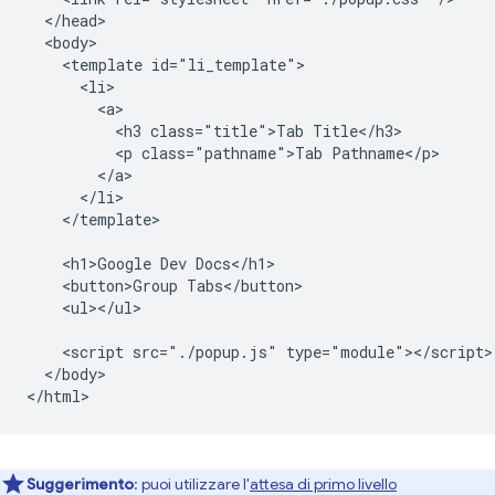
  </head>

  <body>

    <template id="li_template">

      <li>

        <a>

          <h3 class="title">Tab Title</h3>

          <p class="pathname">Tab Pathname</p>

        </a>

      </li>

    </template>

    <h1>Google Dev Docs</h1>

    <button>Group Tabs</button>

    <ul></ul>

    <script src="./popup.js" type="module"></script>

  </body>

Suggerimento
: puoi utilizzare l'
attesa di primo livello