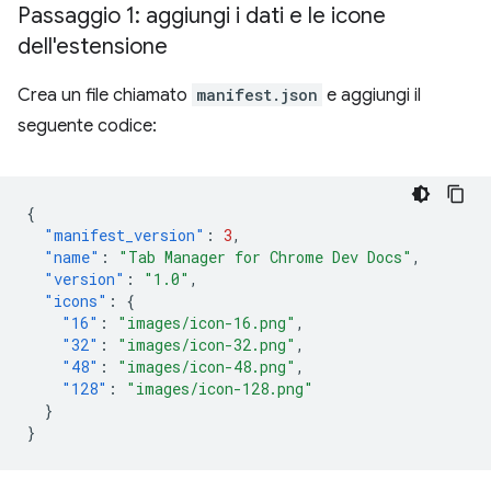
Passaggio 1: aggiungi i dati e le icone
dell'estensione
Crea un file chiamato
manifest.json
e aggiungi il
seguente codice:
{
"manifest_version"
:
3
,
"name"
:
"Tab Manager for Chrome Dev Docs"
,
"version"
:
"1.0"
,
"icons"
:
{
"16"
:
"images/icon-16.png"
,
"32"
:
"images/icon-32.png"
,
"48"
:
"images/icon-48.png"
,
"128"
:
"images/icon-128.png"
}
}