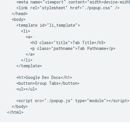
    <meta name="viewport" content="width=device-width
    <link rel="stylesheet" href="./popup.css" />

  </head>

  <body>

    <template id="li_template">

      <li>

        <a>

          <h3 class="title">Tab Title</h3>

          <p class="pathname">Tab Pathname</p>

        </a>

      </li>

    </template>

    <h1>Google Dev Docs</h1>

    <button>Group Tabs</button>

    <ul></ul>

    <script src="./popup.js" type="module"></script>

  </body>
