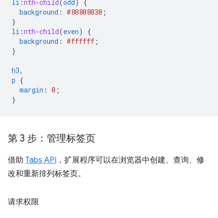
li
:
nth-child
(
odd
)
{
background
:
#808080
30
;
}
li
:
nth-child
(
even
)
{
background
:
#ffffff
;
}
h3
,
p
{
margin
:
0
;
}
第 3 步：管理标签页
借助
Tabs API
，扩展程序可以在浏览器中创建、查询、修
改和重新排列标签页。
请求权限