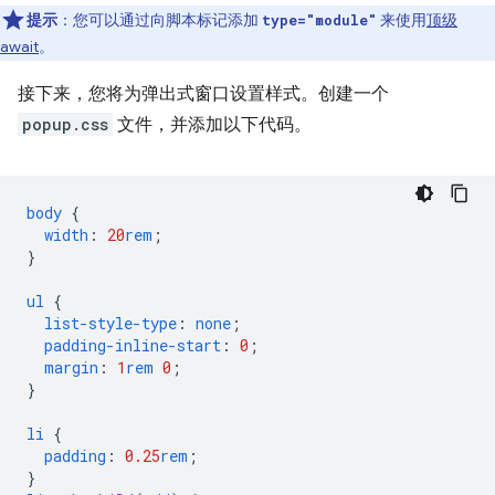
提示
：您可以通过向脚本标记添加
来使用
顶级
type="module"
await
。
接下来，您将为弹出式窗口设置样式。创建一个
popup.css
文件，并添加以下代码。
body
{
width
:
20
rem
;
}
ul
{
list-style-type
:
none
;
padding-inline-start
:
0
;
margin
:
1
rem
0
;
}
li
{
padding
:
0.25
rem
;
}