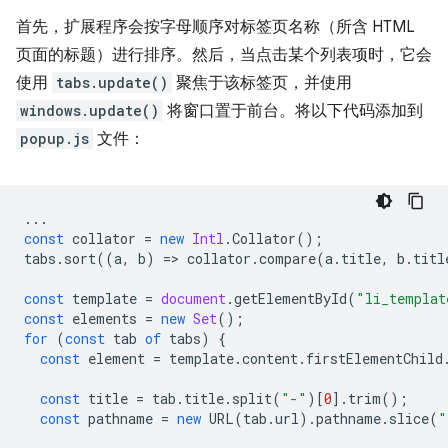
首先，扩展程序会按字母顺序对标签页名称（所含 HTML
页面的标题）进行排序。然后，当点击某个列表项时，它会
使用
tabs.update()
聚焦于该标签页，并使用
windows.update()
将窗口置于前台。将以下代码添加到
popup.js
文件：
...
const
collator
=
new
Intl
.
Collator
();
tabs
.
sort
((
a
,
b
)
=
>
collator
.
compare
(
a
.
title
,
b
.
titl
const
template
=
document
.
getElementById
(
"li_templat
const
elements
=
new
Set
();
for
(
const
tab
of
tabs
)
{
const
element
=
template
.
content
.
firstElementChild
const
title
=
tab
.
title
.
split
(
"-"
)[
0
].
trim
();
const
pathname
=
new
URL
(
tab
.
url
).
pathname
.
slice
(
"