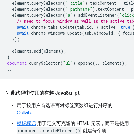
element
.
querySelector
(
".title"
).
textContent
=
titl
element
.
querySelector
(
".pathname"
).
textContent
=
p
element
.
querySelector
(
"a"
).
addEventListener
(
"clic
// need to focus window as well as the active tab
await
chrome
.
tabs
.
update
(
tab
.
id
,
{
active
:
true
await
chrome
.
windows
.
update
(
tab
.
windowId
,
{
focu
});
elements
.
add
(
element
);
}
document
.
querySelector
(
"ul"
).
append
(...
elements
);
...
💡
此代码中使用的有趣 JavaScript
用于按用户首选语言对标签页数组进行排序的
Collator
。
模板标记
用于定义可克隆的 HTML 元素，而不是使用
document.createElement()
创建每个项。