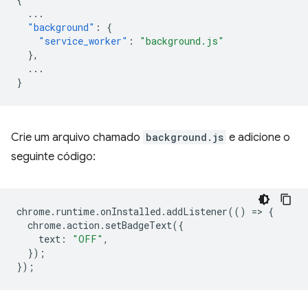
...
"background"
:
{
"service_worker"
:
"background.js"
},
...
}
Crie um arquivo chamado
background.js
e adicione o
seguinte código:
chrome
.
runtime
.
onInstalled
.
addListener
(()
=
>
{
chrome
.
action
.
setBadgeText
({
text
:
"OFF"
,
});
});