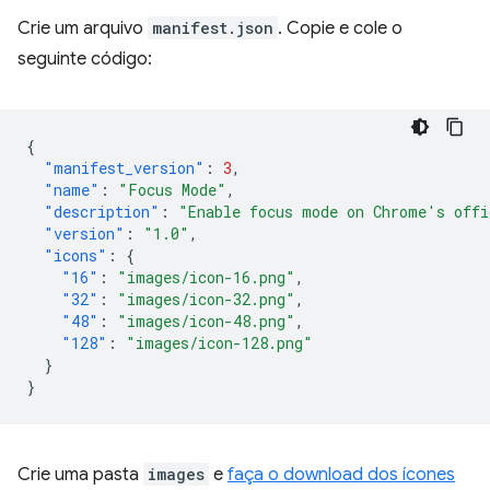
Crie um arquivo
manifest.json
. Copie e cole o
seguinte código:
{
"manifest_version"
:
3
,
"name"
:
"Focus Mode"
,
"description"
:
"Enable focus mode on Chrome's offi
"version"
:
"1.0"
,
"icons"
:
{
"16"
:
"images/icon-16.png"
,
"32"
:
"images/icon-32.png"
,
"48"
:
"images/icon-48.png"
,
"128"
:
"images/icon-128.png"
}
}
Crie uma pasta
images
e
faça o download dos ícones