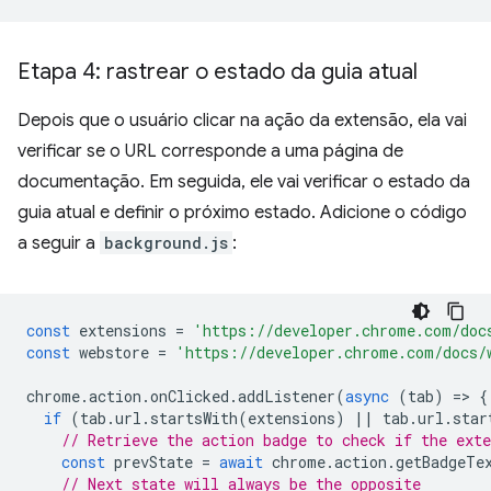
Etapa 4: rastrear o estado da guia atual
Depois que o usuário clicar na ação da extensão, ela vai
verificar se o URL corresponde a uma página de
documentação. Em seguida, ele vai verificar o estado da
guia atual e definir o próximo estado. Adicione o código
a seguir a
background.js
:
const
extensions
=
'https://developer.chrome.com/doc
const
webstore
=
'https://developer.chrome.com/docs/
chrome
.
action
.
onClicked
.
addListener
(
async
(
tab
)
=
>
{
if
(
tab
.
url
.
startsWith
(
extensions
)
||
tab
.
url
.
star
// Retrieve the action badge to check if the ext
const
prevState
=
await
chrome
.
action
.
getBadgeTe
// Next state will always be the opposite