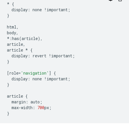
*
{
display
:
none
!
important
;
}
html
,
body
,
*:
has
(
article
),
article
,
article
*
{
display
:
revert
!
important
;
}
[
role
=
'navigation'
]
{
display
:
none
!
important
;
}
article
{
margin
:
auto
;
max
-
width
:
700
px
;
}