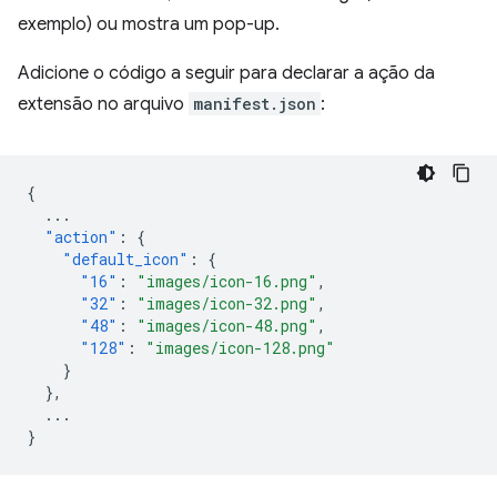
exemplo) ou mostra um pop-up.
Adicione o código a seguir para declarar a ação da
extensão no arquivo
manifest.json
:
{
...
"action"
:
{
"default_icon"
:
{
"16"
:
"images/icon-16.png"
,
"32"
:
"images/icon-32.png"
,
"48"
:
"images/icon-48.png"
,
"128"
:
"images/icon-128.png"
}
},
...
}