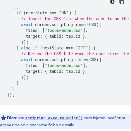
...
if
(
nextState
===
"ON"
)
{
// Insert the CSS file when the user turns the 
await
chrome
.
scripting
.
insertCSS
({
files
:
[
"focus-mode.css"
],
target
:
{
tabId
:
tab
.
id
},
});
}
else
if
(
nextState
===
"OFF"
)
{
// Remove the CSS file when the user turns the
await
chrome
.
scripting
.
removeCSS
({
files
:
[
"focus-mode.css"
],
target
:
{
tabId
:
tab
.
id
},
});
}
}
});
Dica
:
use
para injetar JavaScript
scripting.executeScript()
em vez de adicionar uma folha de estilo.