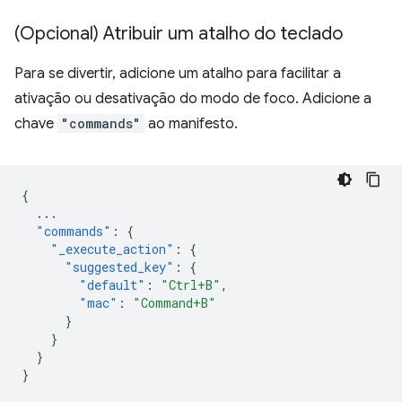
(Opcional) Atribuir um atalho do teclado
Para se divertir, adicione um atalho para facilitar a
ativação ou desativação do modo de foco. Adicione a
chave
"commands"
ao manifesto.
{
...
"commands"
:
{
"_execute_action"
:
{
"suggested_key"
:
{
"default"
:
"Ctrl+B"
,
"mac"
:
"Command+B"
}
}
}
}