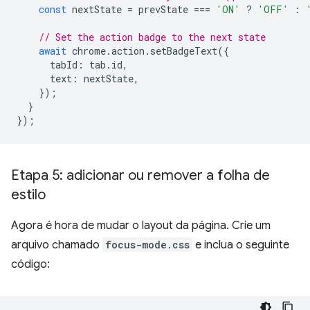
const
nextState
=
prevState
===
'ON'
?
'OFF'
:
// Set the action badge to the next state
await
chrome
.
action
.
setBadgeText
({
tabId
:
tab
.
id
,
text
:
nextState
,
});
}
});
Etapa 5: adicionar ou remover a folha de
estilo
Agora é hora de mudar o layout da página. Crie um
arquivo chamado
focus-mode.css
e inclua o seguinte
código: