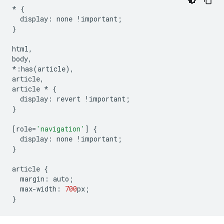
*
{
display
:
none
!
important
;
}
html
,
body
,
*:
has
(
article
),
article
,
article
*
{
display
:
revert
!
important
;
}
[
role
=
'navigation'
]
{
display
:
none
!
important
;
}
article
{
margin
:
auto
;
max
-
width
:
700
px
;
}