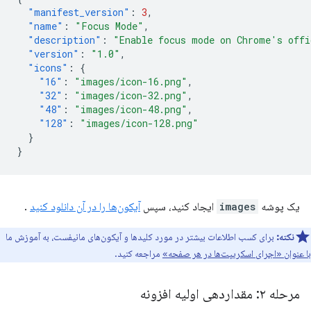
"manifest_version"
:
3
,
"name"
:
"Focus Mode"
,
"description"
:
"Enable focus mode on Chrome's offi
"version"
:
"1.0"
,
"icons"
:
{
"16"
:
"images/icon-16.png"
,
"32"
:
"images/icon-32.png"
,
"48"
:
"images/icon-48.png"
,
"128"
:
"images/icon-128.png"
}
}
یک پوشه
images
ایجاد کنید، سپس
آیکون‌ها را در آن دانلود کنید
.
نکته:
برای کسب اطلاعات بیشتر در مورد کلیدها و آیکون‌های مانیفست، به آموزش ما
با عنوان «اجرای اسکریپت‌ها در هر صفحه»
مراجعه کنید.
مرحله ۲: مقداردهی اولیه افزونه