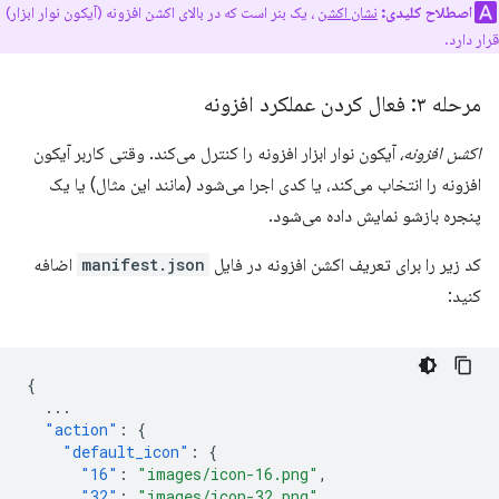
اصطلاح کلیدی:
نشان اکشن
، یک بنر است که در بالای اکشن افزونه (آیکون نوار ابزار)
قرار دارد.
مرحله ۳: فعال کردن عملکرد افزونه
اکشن افزونه،
آیکون نوار ابزار افزونه را کنترل می‌کند. وقتی کاربر آیکون
افزونه را انتخاب می‌کند، یا کدی اجرا می‌شود (مانند این مثال) یا یک
پنجره بازشو نمایش داده می‌شود.
کد زیر را برای تعریف اکشن افزونه در فایل
manifest.json
اضافه
کنید:
{
...
"action"
:
{
"default_icon"
:
{
"16"
:
"images/icon-16.png"
,
"32"
:
"images/icon-32.png"
,