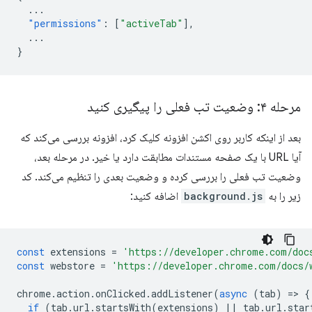
...
"permissions"
:
[
"activeTab"
],
...
}
مرحله ۴: وضعیت تب فعلی را پیگیری کنید
بعد از اینکه کاربر روی اکشن افزونه کلیک کرد، افزونه بررسی می‌کند که
آیا URL با یک صفحه مستندات مطابقت دارد یا خیر. در مرحله بعد،
وضعیت تب فعلی را بررسی کرده و وضعیت بعدی را تنظیم می‌کند. کد
زیر را به
background.js
اضافه کنید:
const
extensions
=
'https://developer.chrome.com/doc
const
webstore
=
'https://developer.chrome.com/docs/
chrome
.
action
.
onClicked
.
addListener
(
async
(
tab
)
=
>
{
if
(
tab
.
url
.
startsWith
(
extensions
)
||
tab
.
url
.
star