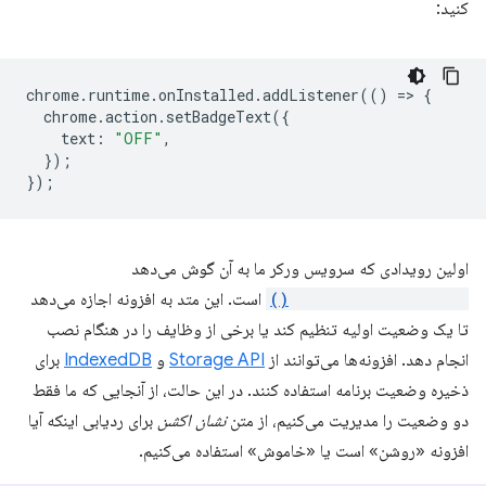
کنید:
chrome
.
runtime
.
onInstalled
.
addListener
(()
=
>
{
chrome
.
action
.
setBadgeText
({
text
:
"OFF"
,
});
});
اولین رویدادی که سرویس ورکر ما به آن گوش می‌دهد
runtime.onInstalled()
است. این متد به افزونه اجازه می‌دهد
تا یک وضعیت اولیه تنظیم کند یا برخی از وظایف را در هنگام نصب
انجام دهد. افزونه‌ها می‌توانند از
Storage API
و
IndexedDB
برای
ذخیره وضعیت برنامه استفاده کنند. در این حالت، از آنجایی که ما فقط
دو وضعیت را مدیریت می‌کنیم، از متن
نشان اکشن
برای ردیابی اینکه آیا
افزونه «روشن» است یا «خاموش» استفاده می‌کنیم.