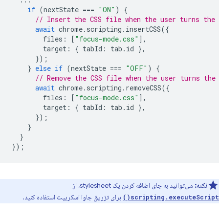
if
(
nextState
===
"ON"
)
{
// Insert the CSS file when the user turns the 
await
chrome
.
scripting
.
insertCSS
({
files
:
[
"focus-mode.css"
],
target
:
{
tabId
:
tab
.
id
},
});
}
else
if
(
nextState
===
"OFF"
)
{
// Remove the CSS file when the user turns the
await
chrome
.
scripting
.
removeCSS
({
files
:
[
"focus-mode.css"
],
target
:
{
tabId
:
tab
.
id
},
});
}
}
});
نکته:
می‌توانید به جای اضافه کردن یک stylesheet، از
برای تزریق جاوا اسکریپت استفاده کنید.
scripting.executeScript()