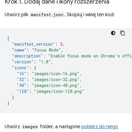
Krok 1
.
Dodaj dane i ikony rozszerzenia
Utwórz plik
manifest.json
. Skopiuj i wklej ten kod:
{
"manifest_version"
:
3
,
"name"
:
"Focus Mode"
,
"description"
:
"Enable focus mode on Chrome's offi
"version"
:
"1.0"
,
"icons"
:
{
"16"
:
"images/icon-16.png"
,
"32"
:
"images/icon-32.png"
,
"48"
:
"images/icon-48.png"
,
"128"
:
"images/icon-128.png"
}
}
Utwórz
images
folder, a następnie
pobierz do niego