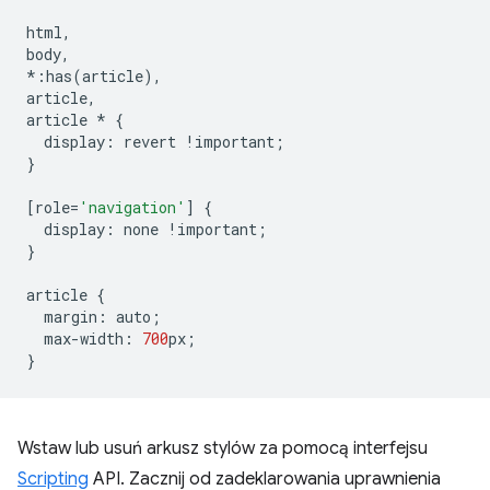
html
,
body
,
*:
has
(
article
),
article
,
article
*
{
display
:
revert
!
important
;
}
[
role
=
'navigation'
]
{
display
:
none
!
important
;
}
article
{
margin
:
auto
;
max
-
width
:
700
px
;
}
Wstaw lub usuń arkusz stylów za pomocą interfejsu
Scripting
API. Zacznij od zadeklarowania uprawnienia