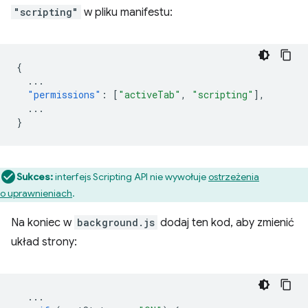
"scripting"
w pliku manifestu:
{
...
"permissions"
:
[
"activeTab"
,
"scripting"
],
...
}
Sukces:
interfejs Scripting API nie wywołuje
ostrzeżenia
o uprawnieniach
.
Na koniec w
background.js
dodaj ten kod, aby zmienić
układ strony:
...