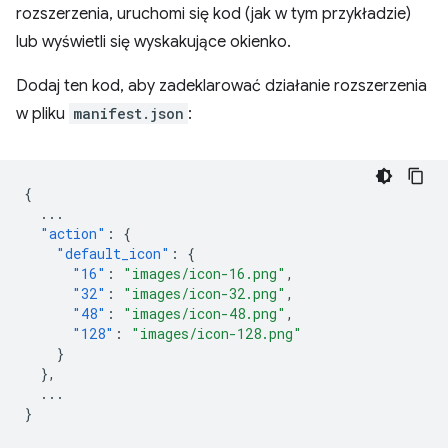
rozszerzenia, uruchomi się kod (jak w tym przykładzie)
lub wyświetli się wyskakujące okienko.
Dodaj ten kod, aby zadeklarować działanie rozszerzenia
w pliku
manifest.json
:
{
...
"action"
:
{
"default_icon"
:
{
"16"
:
"images/icon-16.png"
,
"32"
:
"images/icon-32.png"
,
"48"
:
"images/icon-48.png"
,
"128"
:
"images/icon-128.png"
}
},
...
}