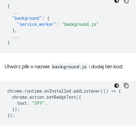
{
...
"background"
:
{
"service_worker"
:
"background.js"
},
...
}
Utwórz plik o nazwie
background.js
i dodaj ten kod:
chrome
.
runtime
.
onInstalled
.
addListener
(()
=
>
{
chrome
.
action
.
setBadgeText
({
text
:
"OFF"
,
});
});