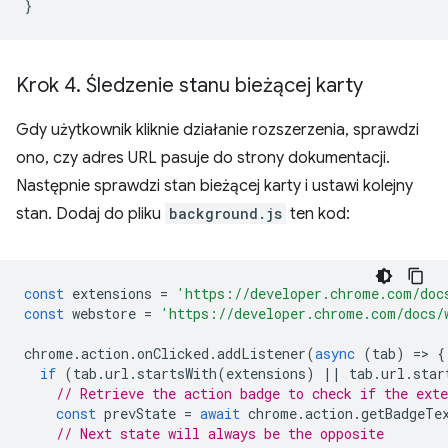
}
Krok 4
.
Śledzenie stanu bieżącej karty
Gdy użytkownik kliknie działanie rozszerzenia, sprawdzi
ono, czy adres URL pasuje do strony dokumentacji.
Następnie sprawdzi stan bieżącej karty i ustawi kolejny
stan. Dodaj do pliku
background.js
ten kod:
const
extensions
=
'https://developer.chrome.com/doc
const
webstore
=
'https://developer.chrome.com/docs/
chrome
.
action
.
onClicked
.
addListener
(
async
(
tab
)
=
>
{
if
(
tab
.
url
.
startsWith
(
extensions
)
||
tab
.
url
.
star
// Retrieve the action badge to check if the ext
const
prevState
=
await
chrome
.
action
.
getBadgeTe
// Next state will always be the opposite