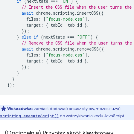
if
(
nextState
===
"ON"
)
{
// Insert the CSS file when the user turns the 
await
chrome
.
scripting
.
insertCSS
({
files
:
[
"focus-mode.css"
],
target
:
{
tabId
:
tab
.
id
},
});
}
else
if
(
nextState
===
"OFF"
)
{
// Remove the CSS file when the user turns the
await
chrome
.
scripting
.
removeCSS
({
files
:
[
"focus-mode.css"
],
target
:
{
tabId
:
tab
.
id
},
});
}
}
});
Wskazówka:
zamiast dodawać arkusz stylów, możesz użyć
do wstrzykiwania kodu JavaScript.
scripting.executeScript()
(Opcjonalnie) Przypisz skrót klawiszowy