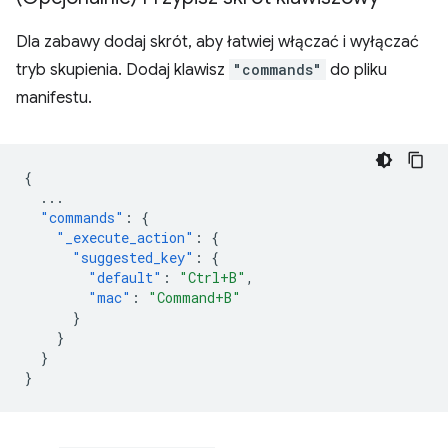
Dla zabawy dodaj skrót, aby łatwiej włączać i wyłączać
tryb skupienia. Dodaj klawisz
"commands"
do pliku
manifestu.
{
...
"commands"
:
{
"_execute_action"
:
{
"suggested_key"
:
{
"default"
:
"Ctrl+B"
,
"mac"
:
"Command+B"
}
}
}
}