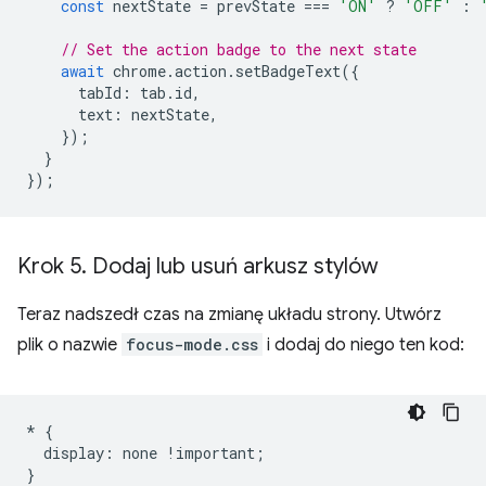
const
nextState
=
prevState
===
'ON'
?
'OFF'
:
// Set the action badge to the next state
await
chrome
.
action
.
setBadgeText
({
tabId
:
tab
.
id
,
text
:
nextState
,
});
}
});
Krok 5
.
Dodaj lub usuń arkusz stylów
Teraz nadszedł czas na zmianę układu strony. Utwórz
plik o nazwie
focus-mode.css
i dodaj do niego ten kod:
*
{
display
:
none
!
important
;
}