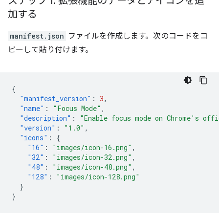
ステップ 1: 拡張機能のデータとアイコンを追
加する
manifest.json
ファイルを作成します。次のコードをコ
ピーして貼り付けます。
{
"manifest_version"
:
3
,
"name"
:
"Focus Mode"
,
"description"
:
"Enable focus mode on Chrome's offi
"version"
:
"1.0"
,
"icons"
:
{
"16"
:
"images/icon-16.png"
,
"32"
:
"images/icon-32.png"
,
"48"
:
"images/icon-48.png"
,
"128"
:
"images/icon-128.png"
}
}