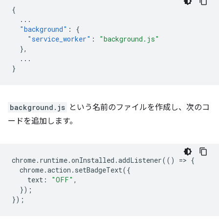
{
...
"background"
:
{
"service_worker"
:
"background.js"
},
...
}
background.js
という名前のファイルを作成し、次のコ
ードを追加します。
chrome
.
runtime
.
onInstalled
.
addListener
(()
=
>
{
chrome
.
action
.
setBadgeText
({
text
:
"OFF"
,
});
});