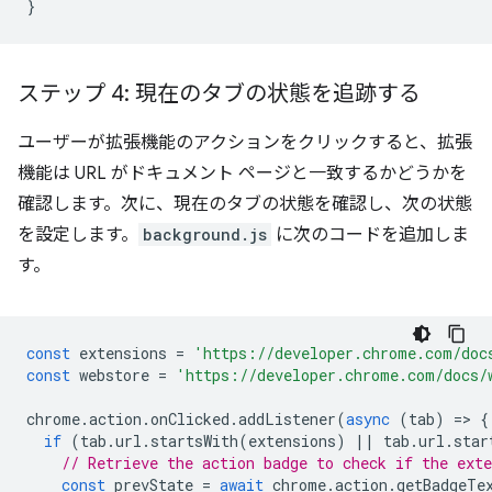
}
ステップ 4: 現在のタブの状態を追跡する
ユーザーが拡張機能のアクションをクリックすると、拡張
機能は URL がドキュメント ページと一致するかどうかを
確認します。次に、現在のタブの状態を確認し、次の状態
を設定します。
background.js
に次のコードを追加しま
す。
const
extensions
=
'https://developer.chrome.com/doc
const
webstore
=
'https://developer.chrome.com/docs/
chrome
.
action
.
onClicked
.
addListener
(
async
(
tab
)
=
>
{
if
(
tab
.
url
.
startsWith
(
extensions
)
||
tab
.
url
.
star
// Retrieve the action badge to check if the ext
const
prevState
=
await
chrome
.
action
.
getBadgeTe