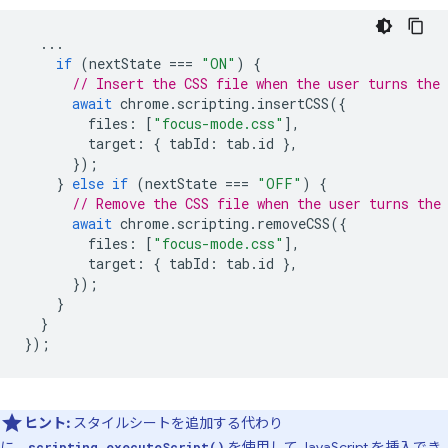
...
if
(
nextState
===
"ON"
)
{
// Insert the CSS file when the user turns the 
await
chrome
.
scripting
.
insertCSS
({
files
:
[
"focus-mode.css"
],
target
:
{
tabId
:
tab
.
id
},
});
}
else
if
(
nextState
===
"OFF"
)
{
// Remove the CSS file when the user turns the
await
chrome
.
scripting
.
removeCSS
({
files
:
[
"focus-mode.css"
],
target
:
{
tabId
:
tab
.
id
},
});
}
}
});
ヒント:
スタイルシートを追加する代わり
に、
を使用して JavaScript を挿入でき
scripting.executeScript()