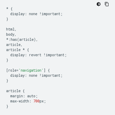
*
{
display
:
none
!
important
;
}
html
,
body
,
*:
has
(
article
),
article
,
article
*
{
display
:
revert
!
important
;
}
[
role
=
'navigation'
]
{
display
:
none
!
important
;
}
article
{
margin
:
auto
;
max
-
width
:
700
px
;
}