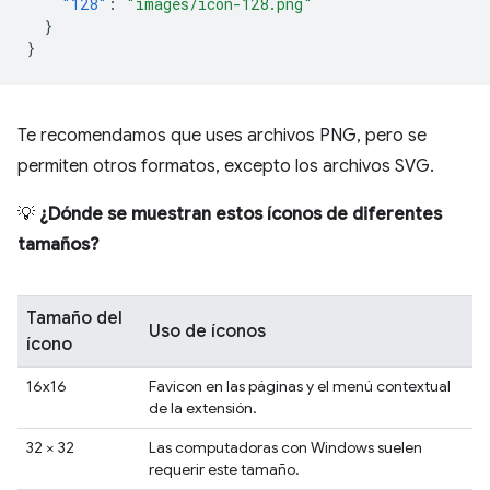
"128"
:
"images/icon-128.png"
}
}
Te recomendamos que uses archivos PNG, pero se
permiten otros formatos, excepto los archivos SVG.
💡
¿Dónde se muestran estos íconos de diferentes
tamaños?
Tamaño del
Uso de íconos
ícono
16x16
Favicon en las páginas y el menú contextual
de la extensión.
32 × 32
Las computadoras con Windows suelen
requerir este tamaño.