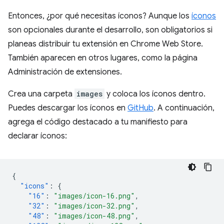
Entonces, ¿por qué necesitas íconos? Aunque los
íconos
son opcionales durante el desarrollo, son obligatorios si
planeas distribuir tu extensión en Chrome Web Store.
También aparecen en otros lugares, como la página
Administración de extensiones.
Crea una carpeta
images
y coloca los íconos dentro.
Puedes descargar los íconos en
GitHub
. A continuación,
agrega el código destacado a tu manifiesto para
declarar íconos:
{
"icons"
:
{
"16"
:
"images/icon-16.png"
,
"32"
:
"images/icon-32.png"
,
"48"
:
"images/icon-48.png"
,