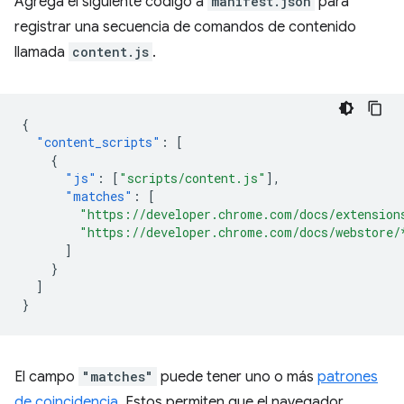
Agrega el siguiente código a
manifest.json
para
registrar una secuencia de comandos de contenido
llamada
content.js
.
{
"content_scripts"
:
[
{
"js"
:
[
"scripts/content.js"
],
"matches"
:
[
"https://developer.chrome.com/docs/extension
"https://developer.chrome.com/docs/webstore/
]
}
]
}
El campo
"matches"
puede tener uno o más
patrones
de coincidencia
. Estos permiten que el navegador