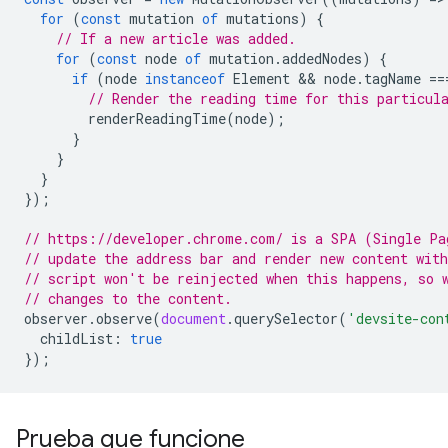
for
(
const
mutation
of
mutations
)
{
// If a new article was added.
for
(
const
node
of
mutation
.
addedNodes
)
{
if
(
node
instanceof
Element
 && 
node
.
tagName
==
// Render the reading time for this particul
renderReadingTime
(
node
);
}
}
}
});
// https://developer.chrome.com/ is a SPA (Single Pa
// update the address bar and render new content wit
// script won't be reinjected when this happens, so 
// changes to the content.
observer
.
observe
(
document
.
querySelector
(
'devsite-con
childList
:
true
});
Prueba que funcione