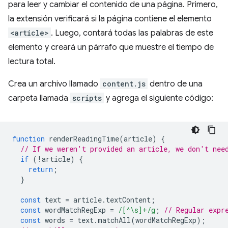
para leer y cambiar el contenido de una página. Primero,
la extensión verificará si la página contiene el elemento
<article>
. Luego, contará todas las palabras de este
elemento y creará un párrafo que muestre el tiempo de
lectura total.
Crea un archivo llamado
content.js
dentro de una
carpeta llamada
scripts
y agrega el siguiente código:
function
renderReadingTime
(
article
)
{
// If we weren't provided an article, we don't nee
if
(
!
article
)
{
return
;
}
const
text
=
article
.
textContent
;
const
wordMatchRegExp
=
/[^\s]+/g
;
// Regular expr
const
words
=
text
.
matchAll
(
wordMatchRegExp
);