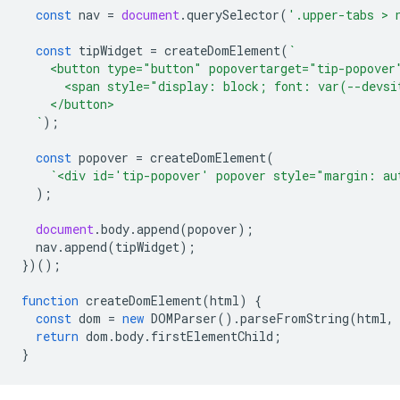
const
nav
=
document
.
querySelector
(
'.upper-tabs > 
const
tipWidget
=
createDomElement
(
`
    <button type="button" popovertarget="tip-popover
      <span style="display: block; font: var(--devsi
    </button>
  `
);
const
popover
=
createDomElement
(
`<div id='tip-popover' popover style="margin: au
);
document
.
body
.
append
(
popover
);
nav
.
append
(
tipWidget
);
})();
function
createDomElement
(
html
)
{
const
dom
=
new
DOMParser
().
parseFromString
(
html
,
return
dom
.
body
.
firstElementChild
;
}