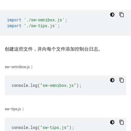
import
'./sw-omnibox.js'
;
import
'./sw-tips.js'
;
创建这些文件，并向每个文件添加控制台日志。
：
sw-omnibox.js
console
.
log
(
"sw-omnibox.js"
);
：
sw-tips.js
console
.
log
(
"sw-tips.js"
);