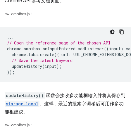
Chrome API 参考文档页面。
：
sw-omnibox.js
...
// Open the reference page of the chosen API
chrome
.
omnibox
.
onInputEntered
.
addListener
((
input
)
=
>
chrome
.
tabs
.
create
({
url
:
URL_CHROME_EXTENSIONS_DO
// Save the latest keyword
updateHistory
(
input
);
});
updateHistory()
函数会接收多功能框输入并将其保存到
storage.local
。这样，最近的搜索字词稍后可用作多功
能框建议。
：
sw-omnibox.js