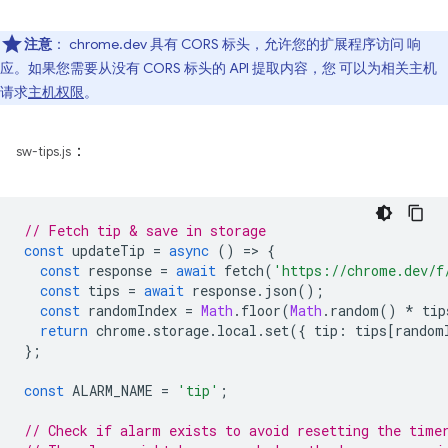
注意
：
chrome.dev 具有 CORS 标头，允许您的扩展程序访问 响
应。如果您需要从没有 CORS 标头的 API 提取内容，您 可以为相关主机
请求
主机权限
。
：
sw-tips.js
// Fetch tip & save in storage
const
updateTip
=
async
()
=
>
{
const
response
=
await
fetch
(
'https://chrome.dev/f
const
tips
=
await
response
.
json
();
const
randomIndex
=
Math
.
floor
(
Math
.
random
()
*
tip
return
chrome
.
storage
.
local
.
set
({
tip
:
tips
[
random
};
const
ALARM_NAME
=
'tip'
;
// Check if alarm exists to avoid resetting the time