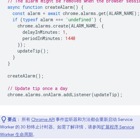
// The alarm might be removed when the browser sessi
async
function
createAlarm
()
{
const
alarm
=
await
chrome
.
alarms
.
get
(
ALARM_NAME
);
if
(
typeof
alarm
===
'undefined'
)
{
chrome
.
alarms
.
create
(
ALARM_NAME
,
{
delayInMinutes
:
1
,
periodInMinutes
:
1440
});
updateTip
();
}
}
createAlarm
();
// Update tip once a day
chrome
.
alarms
.
onAlarm
.
addListener
(
updateTip
);
要点
： 所有
Chrome API
事件监听器和方法都会重新启动 Service
Worker 的 30 秒终止计时器。如需了解详情，请参阅
扩展程序 Service
Worker 生命周期
。