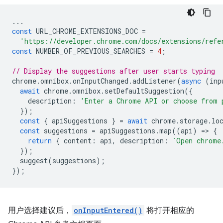
...
const
URL_CHROME_EXTENSIONS_DOC
=
'https://developer.chrome.com/docs/extensions/refe
const
NUMBER_OF_PREVIOUS_SEARCHES
=
4
;
// Display the suggestions after user starts typing
chrome
.
omnibox
.
onInputChanged
.
addListener
(
async
(
inp
await
chrome
.
omnibox
.
setDefaultSuggestion
({
description
:
'Enter a Chrome API or choose from 
});
const
{
apiSuggestions
}
=
await
chrome
.
storage
.
lo
const
suggestions
=
apiSuggestions
.
map
((
api
)
=
>
{
return
{
content
:
api
,
description
:
`Open chrome
});
suggest
(
suggestions
);
});
用户选择建议后，
onInputEntered()
将打开相应的