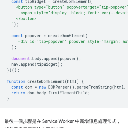
const
tipWidget
=
createDomElement
(
`
    <button type="button" popovertarget="tip-popover
      <span style="display: block; font: var(--devsi
    </button>
  `
);
const
popover
=
createDomElement
(
`<div id='tip-popover' popover style="margin: au
);
document
.
body
.
append
(
popover
);
nav
.
append
(
tipWidget
);
})();
function
createDomElement
(
html
)
{
const
dom
=
new
DOMParser
().
parseFromString
(
html
,
return
dom
.
body
.
firstElementChild
;
}
最後一個步驟是在 Service Worker 中新增訊息處理常式，