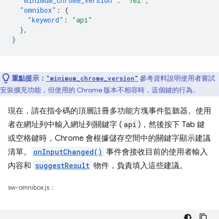
"minimum_chrome_version"
:
"102"
,
"omnibox"
:
{
"keyword"
:
"api"
},
}
重點提示：
參考資料說明使用者嘗試
"minimum_chrome_version"
安裝擴充功能，但使用的 Chrome 版本不相容時，這個鍵的行為。
現在，請在指令碼的頂層註冊多功能方塊事件監聽器。使用
者在網址列中輸入網址列關鍵字 (
api
)，然後按下 Tab 鍵
或空格鍵時，Chrome 會根據儲存空間中的關鍵字顯示建議
清單。
onInputChanged()
事件會接收目前的使用者輸入
內容和
suggestResult
物件，負責填入這些建議。
sw-omnibox.js：