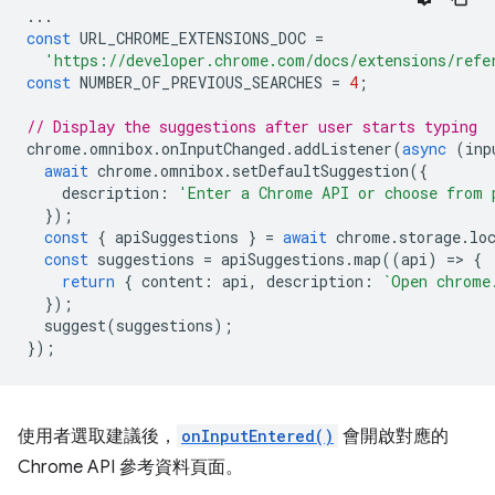
...
const
URL_CHROME_EXTENSIONS_DOC
=
'https://developer.chrome.com/docs/extensions/refe
const
NUMBER_OF_PREVIOUS_SEARCHES
=
4
;
// Display the suggestions after user starts typing
chrome
.
omnibox
.
onInputChanged
.
addListener
(
async
(
inp
await
chrome
.
omnibox
.
setDefaultSuggestion
({
description
:
'Enter a Chrome API or choose from 
});
const
{
apiSuggestions
}
=
await
chrome
.
storage
.
lo
const
suggestions
=
apiSuggestions
.
map
((
api
)
=
>
{
return
{
content
:
api
,
description
:
`Open chrome
});
suggest
(
suggestions
);
});
使用者選取建議後，
onInputEntered()
會開啟對應的
Chrome API 參考資料頁面。