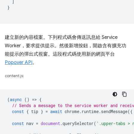
]
}
建立新的內容檔案。下列程式碼會傳送訊息給 Service
Worker，要求提供提示。然後新增按鈕，開啟含有擴充功
能提示的彈出式視窗。這段程式碼使用新的網頁平台
Popover API
。
content.js:
(
async
()
=
>
{
// Sends a message to the service worker and recei
const
{
tip
}
=
await
chrome
.
runtime
.
sendMessage
({
const
nav
=
document
.
querySelector
(
'.upper-tabs > 