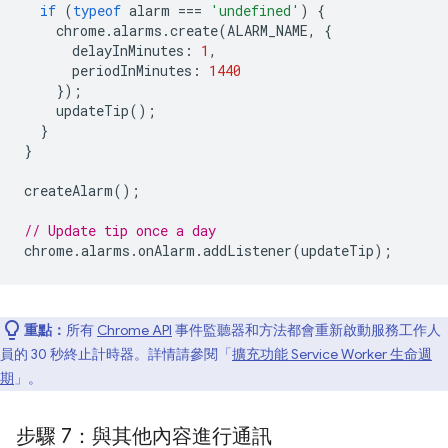
if
(
typeof
alarm
===
'undefined'
)
{
chrome
.
alarms
.
create
(
ALARM_NAME
,
{
delayInMinutes
:
1
,
periodInMinutes
:
1440
});
updateTip
();
}
}
createAlarm
();
// Update tip once a day
chrome
.
alarms
.
onAlarm
.
addListener
(
updateTip
);
重點：
所有
Chrome API
事件監聽器和方法都會重新啟動服務工作人
員的 30 秒終止計時器。詳情請參閱「
擴充功能 Service Worker 生命週
期
」。
步驟 7：與其他內容進行通訊