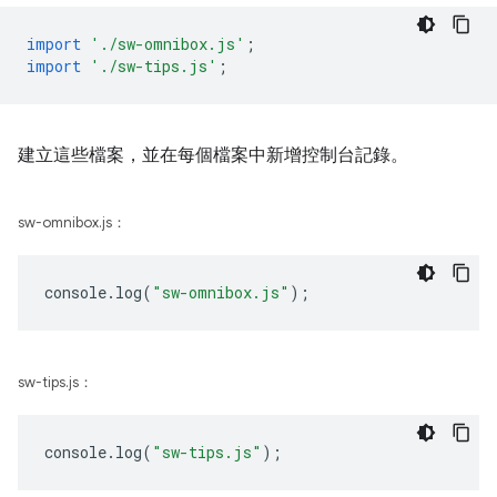
import
'./sw-omnibox.js'
;
import
'./sw-tips.js'
;
建立這些檔案，並在每個檔案中新增控制台記錄。
sw-omnibox.js：
console
.
log
(
"sw-omnibox.js"
);
sw-tips.js：
console
.
log
(
"sw-tips.js"
);