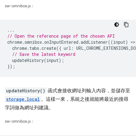
sw-omnibox.js：
...
// Open the reference page of the chosen API
chrome
.
omnibox
.
onInputEntered
.
addListener
((
input
)
=
>
chrome
.
tabs
.
create
({
url
:
URL_CHROME_EXTENSIONS_DO
// Save the latest keyword
updateHistory
(
input
);
});
updateHistory()
函式會接收網址列輸入內容，並儲存至
storage.local
。這樣一來，系統之後就能將最近的搜尋
字詞做為網址列建議。
sw-omnibox.js：