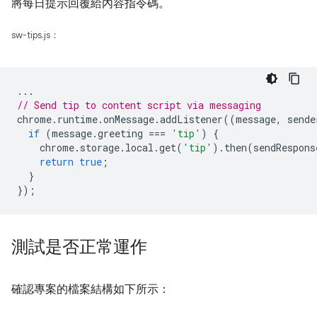
將每日提示回覆給內容指令碼。
sw-tips.js：
...
// Send tip to content script via messaging
chrome
.
runtime
.
onMessage
.
addListener
((
message
,
sende
if
(
message
.
greeting
===
'tip'
)
{
chrome
.
storage
.
local
.
get
(
'tip'
).
then
(
sendRespons
return
true
;
}
});
測試是否正常運作
確認專案的檔案結構如下所示：