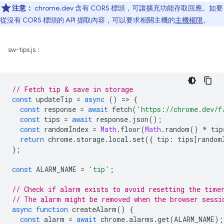
注意：
chrome.dev 含有 CORS 標頭，可讓擴充功能存取回應。如要
從沒有 CORS 標頭的 API 擷取內容，可以要求相關主機的
主機權限
。
sw-tips.js：
// Fetch tip & save in storage
const
updateTip
=
async
()
=
>
{
const
response
=
await
fetch
(
'https://chrome.dev/f
const
tips
=
await
response
.
json
();
const
randomIndex
=
Math
.
floor
(
Math
.
random
()
*
tip
return
chrome
.
storage
.
local
.
set
({
tip
:
tips
[
random
};
const
ALARM_NAME
=
'tip'
;
// Check if alarm exists to avoid resetting the time
// The alarm might be removed when the browser sessi
async
function
createAlarm
()
{
const
alarm
=
await
chrome
.
alarms
.
get
(
ALARM_NAME
);