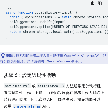
...
async
function
updateHistory
(
input
)
{
const
{
apiSuggestions
}
=
await
chrome
.
storage
.
lo
apiSuggestions
.
unshift
(
input
);
apiSuggestions
.
splice
(
NUMBER_OF_PREVIOUS_SEARCHES
)
return
chrome
.
storage
.
local
.
set
({
apiSuggestions
}
}
重點：
擴充功能服務工作人員可以使用 Web API 和 Chrome API，但
有少數例外情形。詳情請參閱「
Service Worker 事件
」。
步驟 6：設定週期性活動
setTimeout()
或
setInterval()
方法通常用於執行延
遲或週期性工作。不過，由於排程器會在服務工作人員終止
時取消計時器，因此這些 API 可能會失敗。擴充功能可以
改用
chrome.alarms
API。