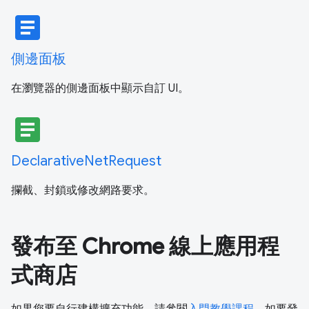
article
側邊面板
在瀏覽器的側邊面板中顯示自訂 UI。
article
DeclarativeNetRequest
攔截、封鎖或修改網路要求。
發布至 Chrome 線上應用程
式商店
如果您要自行建構擴充功能，請參閱
入門教學課程
。如要發