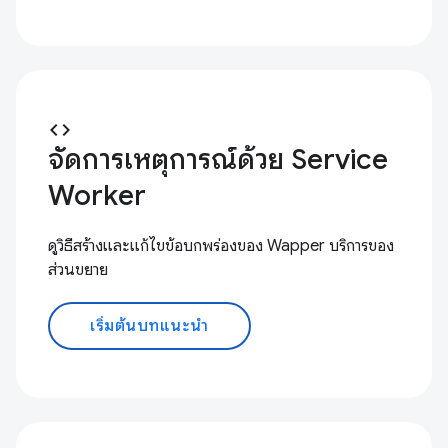
code
จัดการเหตุการณ์ด้วย Service
Worker
ดูวิธีสร้างและแก้ไขข้อบกพร่องของ Wapper บริการของ
ส่วนขยาย
เริ่มต้นบทแนะนำ