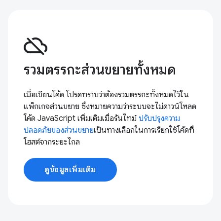
cloud_off
รวมตรรกะส่วนขยายทั้งหมด
เมื่อเขียนโค้ด โปรดทราบว่าต้องรวมตรรกะทั้งหมดไว้ใน
แพ็กเกจส่วนขยาย ซึ่งหมายความว่าระบบจะไม่ดาวน์โหลด
โค้ด JavaScript เพิ่มเติมเมื่อรันไทม์
ปรับปรุงความ
ปลอดภัยของส่วนขยาย
เป็นทางเลือกในการเรียกใช้โค้ดที่
โฮสต์จากระยะไกล
ดูข้อมูลเพิ่มเติม