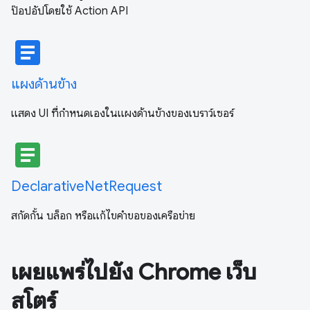
ป๊อปอัปโดยใช้ Action API
article
แผงด้านข้าง
แสดง UI ที่กําหนดเองในแผงด้านข้างของเบราว์เซอร์
article
DeclarativeNetRequest
สกัดกั้น บล็อก หรือแก้ไขคำขอของเครือข่าย
เผยแพร่ไปยัง Chrome เว็บ
สโตร์