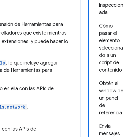
inspeccion
ada
ensión de Herramientas para
Cómo
rolladores que existe mientras
pasar el
elemento
e extensiones, y puede hacer lo
selecciona
do a un
script de
ls
, lo que incluye agregar
contenido
na de Herramientas para
Obtén el
 en ella con las APIs de
window de
un panel
de
ls.network
.
referencia
Envía
o
con las APIs de
mensajes