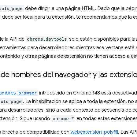
ools_page
debe dirigir a una página HTML. Dado que la pági
s debe ser local para tu extensión, te recomendamos que la 
e la API de
chrome.devtools
solo están disponibles para l
erramientas para desarrolladores mientras esa ventana está 
ntenido y otras páginas de extensión no tienen acceso a est
o de nombres del navegador y las extensi
nombres
browser
introducido en Chrome 148 está desactivad
ools_page
. La inhabilitación se aplica a toda la extensión, no 
ara desarrolladores, sino a cada contexto de secuencia de c
extensión. Sigue usando
chrome.*
en todas estas extensiones
na brecha de compatibilidad con
webextension-polyfill
. Las AP