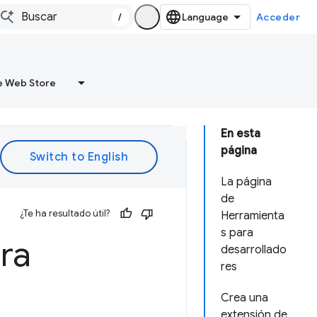
/
Acceder
 Web Store
En esta
página
La página
de
¿Te ha resultado útil?
Herramienta
s para
ra
desarrollado
res
Crea una
extensión de