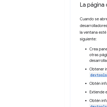
La página
Cuando se abre
desarrolladores
la ventana esté
siguiente:
Crea pane
otras pág
desarroll
Obtener i
devtools
Obtén inf
Extiende 
Obtén inf
devtools