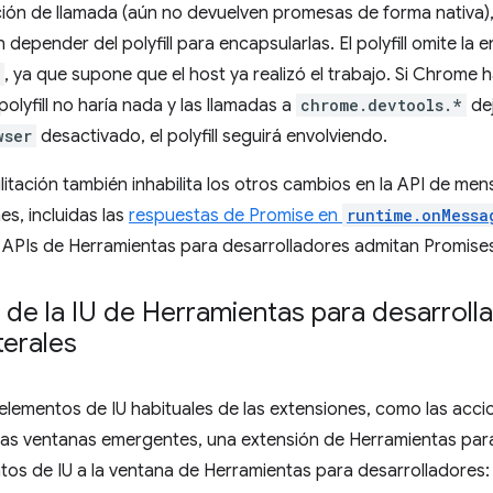
ión de llamada (aún no devuelven promesas de forma nativa),
 depender del polyfill para encapsularlas. El polyfill omite la
, ya que supone que el host ya realizó el trabajo. Si Chrome h
polyfill no haría nada y las llamadas a
chrome.devtools.*
dej
wser
desactivado, el polyfill seguirá envolviendo.
litación también inhabilita los otros cambios en la API de me
es, incluidas las
respuestas de Promise en
runtime.onMessa
 APIs de Herramientas para desarrolladores admitan Promises
de la IU de Herramientas para desarrolla
terales
lementos de IU habituales de las extensiones, como las acci
 las ventanas emergentes, una extensión de Herramientas par
os de IU a la ventana de Herramientas para desarrolladores: