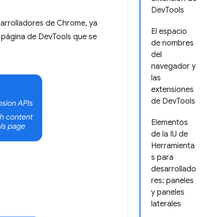
DevTools
sarrolladores de Chrome, ya
El espacio
 página de DevTools que se
de nombres
del
navegador y
las
extensiones
de DevTools
Elementos
de la IU de
Herramienta
s para
desarrollado
res: paneles
y paneles
laterales