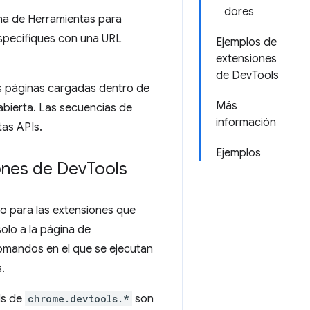
dores
na de Herramientas para
especifiques con una URL
Ejemplos de
extensiones
de DevTools
as páginas cargadas dentro de
Más
abierta. Las secuencias de
información
as APIs.
Ejemplos
ones de Dev
Tools
o para las extensiones que
solo a la página de
omandos en el que se ejecutan
.
Is de
chrome.devtools.*
son