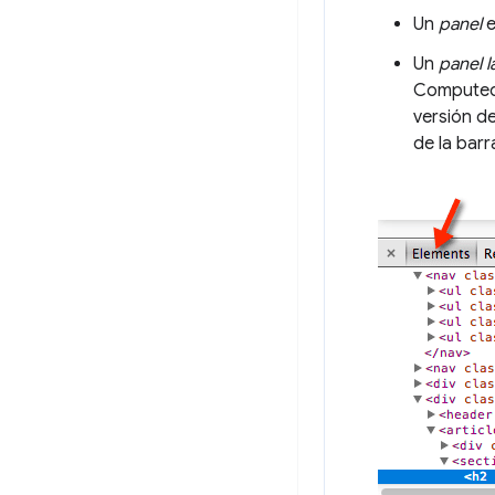
Un
panel
e
Un
panel l
Computed 
versión d
de la barr