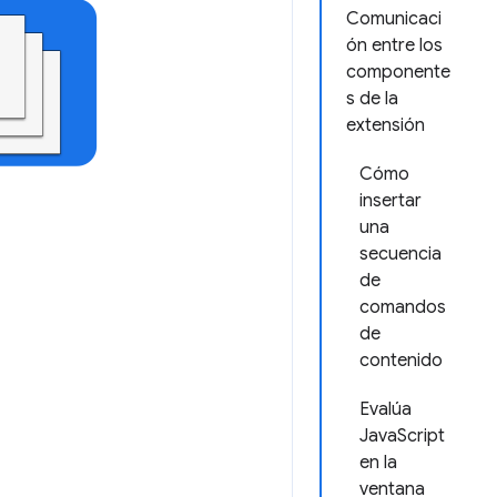
Comunicaci
ón entre los
componente
s de la
extensión
Cómo
insertar
una
secuencia
de
comandos
de
contenido
Evalúa
JavaScript
en la
ventana