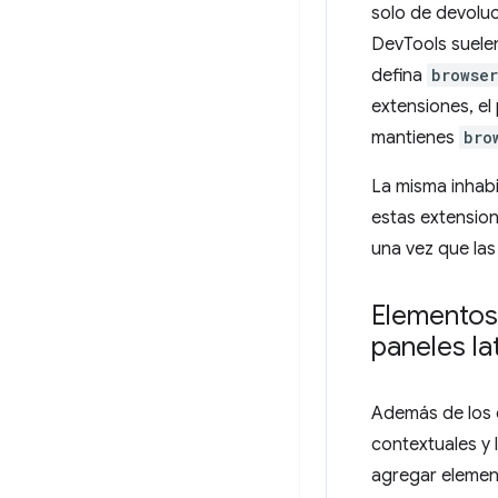
solo de devoluc
DevTools suelen
defina
browser
extensiones, el 
mantienes
bro
La misma inhabi
estas extension
una vez que las
Elementos 
paneles la
Además de los e
contextuales y
agregar element