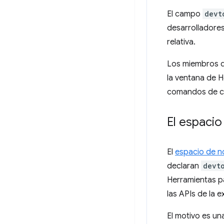
El campo
devt
desarrolladore
relativa.
Los miembros d
la ventana de H
comandos de co
El espaci
El
espacio de 
declaran
devt
Herramientas p
las APIs de la 
El motivo es u