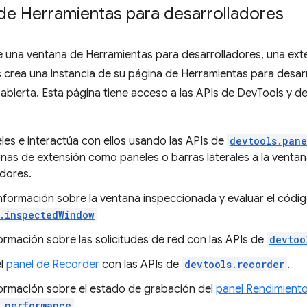
 de Herramientas para desarrolladores
 una ventana de Herramientas para desarrolladores, una ext
 crea una instancia de su página de Herramientas para desar
 abierta. Esta página tiene acceso a las APIs de DevTools y d
les e interactúa con ellos usando las APIs de
devtools.pane
inas de extensión como paneles o barras laterales a la venta
adores.
nformación sobre la ventana inspeccionada y evaluar el código
.inspectedWindow
ormación sobre las solicitudes de red con las APIs de
devtoo
el
panel de Recorder
con las APIs de
devtools.recorder
.
ormación sobre el estado de grabación del
panel Rendimient
.performance
.