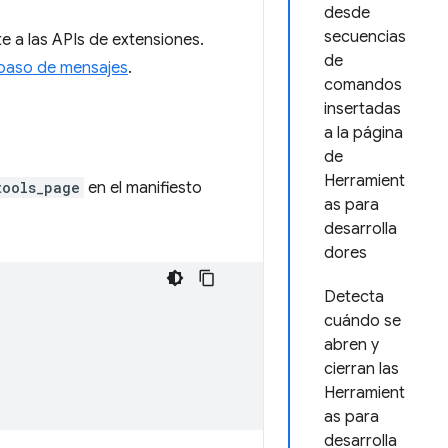
desde
secuencias
 a las APIs de extensiones.
de
paso de mensajes
.
comandos
insertadas
a la página
de
Herramient
tools_page
en el manifiesto
as para
desarrolla
dores
Detecta
cuándo se
abren y
cierran las
Herramient
as para
desarrolla