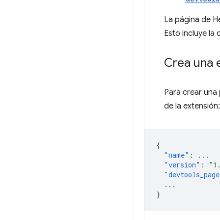
La página de H
Esto incluye la
Crea una 
Para crear una
de la extensión:
{
"name"
:
...
"version"
:
"1
"devtools_page
...
}