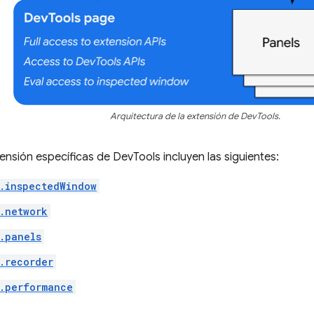
Arquitectura de la extensión de DevTools.
ensión específicas de DevTools incluyen las siguientes:
.inspectedWindow
.network
.panels
.recorder
.performance