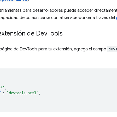
erramientas para desarrolladores puede acceder directamente
 capacidad de comunicarse con el service worker a través del
extensión de Dev
Tools
 página de DevTools para tu extensión, agrega el campo
dev
.0"
,
"
:
"devtools.html"
,