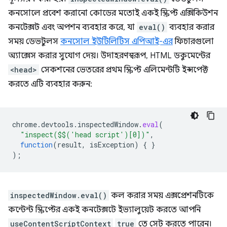
কনসোলে প্রবেশ করানো কোডের মতোই একই স্ক্রিপ্ট এক্সিকিউশন
কনটেক্সট এবং অপশন ব্যবহার করে, যা
eval()
ব্যবহার করার
সময় ডেভটুলস
কনসোল ইউটিলিটিস এপিআই-এর
ফিচারগুলো
অ্যাক্সেস করার সুযোগ দেয়। উদাহরণস্বরূপ, HTML ডকুমেন্টের
<head>
সেকশনের ভেতরের প্রথম স্ক্রিপ্ট এলিমেন্টটি ইন্সপেক্ট
করতে এটি ব্যবহার করুন:
chrome
.
devtools
.
inspectedWindow
.
eval
(
"inspect($$('head script')[0])"
,
function
(
result
,
isException
)
{
}
);
inspectedWindow.eval()
কল করার সময় এক্সপ্রেশনটিকে
কন্টেন্ট স্ক্রিপ্টের একই কনটেক্সটে ইভ্যালুয়েট করতে আপনি
useContentScriptContext
true
তে সেট করতে পারেন।