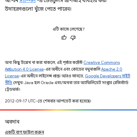
আপনি
স্যাম্পল
-এ ডেভটুলস এপিআই ব্যবহার করা
উদাহরণগুলো খুঁজে পেতে পারেন।
এটি কাজে লেগেছে?
অন্য কিছু উল্লেখ না করা থাকলে, এই পৃষ্ঠার কন্টেন্ট
Creative Commons
Attribution 4.0 License
-এর অধীনে এবং কোডের নমুনাগুলি
Apache 2.0
License
-এর অধীনে লাইসেন্স প্রাপ্ত। আরও জানতে,
Google Developers সাইট
নীতি
দেখুন। Java হল Oracle এবং/অথবা তার অ্যাফিলিয়েট সংস্থার রেজিস্টার্ড
ট্রেডমার্ক।
2012-09-17 UTC-তে শেষবার আপডেট করা হয়েছে।
অবদান
একটি বাগ ফাইল করুন