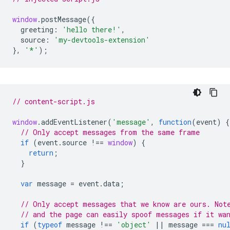
window
.
postMessage
({
greeting
:
'hello there!'
,
source
:
'my-devtools-extension'
},
'*'
);
// content-script.js
window
.
addEventListener
(
'message'
,
function
(
event
)
{
// Only accept messages from the same frame
if
(
event
.
source
!==
window
)
{
return
;
}
var
message
=
event
.
data
;
// Only accept messages that we know are ours. Not
// and the page can easily spoof messages if it wa
if
(
typeof
message
!==
'object'
||
message
===
nu