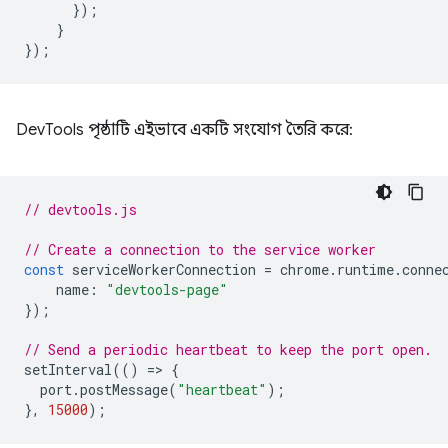
});
}
});
DevTools পৃষ্ঠাটি এইভাবে একটি সংযোগ তৈরি করে:
// devtools.js
// Create a connection to the service worker
const
serviceWorkerConnection
=
chrome
.
runtime
.
conne
name
:
"devtools-page"
});
// Send a periodic heartbeat to keep the port open.
setInterval
(()
=
>
{
port
.
postMessage
(
"heartbeat"
);
},
15000
);