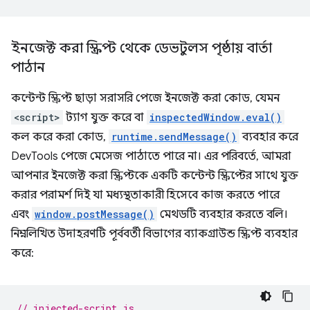
ইনজেক্ট করা স্ক্রিপ্ট থেকে ডেভটুলস পৃষ্ঠায় বার্তা
পাঠান
কন্টেন্ট স্ক্রিপ্ট ছাড়া সরাসরি পেজে ইনজেক্ট করা কোড, যেমন
<script>
ট্যাগ যুক্ত করে বা
inspectedWindow.eval()
কল করে করা কোড,
runtime.sendMessage()
ব্যবহার করে
DevTools পেজে মেসেজ পাঠাতে পারে না। এর পরিবর্তে, আমরা
আপনার ইনজেক্ট করা স্ক্রিপ্টকে একটি কন্টেন্ট স্ক্রিপ্টের সাথে যুক্ত
করার পরামর্শ দিই যা মধ্যস্থতাকারী হিসেবে কাজ করতে পারে
এবং
window.postMessage()
মেথডটি ব্যবহার করতে বলি।
নিম্নলিখিত উদাহরণটি পূর্ববর্তী বিভাগের ব্যাকগ্রাউন্ড স্ক্রিপ্ট ব্যবহার
করে:
// injected-script.js