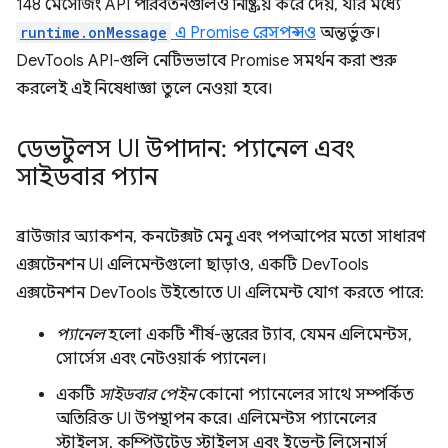
148 মেসেজিং API পরিবর্তনগুলিও নিষ্ক্রিয় করে দেয়, যার মধ্যে
runtime.onMessage
এ Promise রেসপন্সও
অন্তর্ভুক্ত।
DevTools API-গুলি নেটিভভাবে Promise সমর্থন করা শুরু
করলেই এই নিষেধাজ্ঞা তুলে নেওয়া হবে।
ডেভটুলস UI উপাদান: প্যানেল এবং
সাইডবার প্যান
ব্রাউজার অ্যাকশন, কনটেক্সট মেনু এবং পপআপের মতো সাধারণ
এক্সটেনশন UI এলিমেন্টগুলো ছাড়াও, একটি DevTools
এক্সটেনশন DevTools উইন্ডোতে UI এলিমেন্ট যোগ করতে পারে:
প্যানেল
হলো একটি শীর্ষ-স্তরের ট্যাব, যেমন এলিমেন্টস,
সোর্সেস এবং নেটওয়ার্ক প্যানেল।
একটি
সাইডবার পেইন
কোনো প্যানেলের সাথে সম্পর্কিত
অতিরিক্ত UI উপস্থাপন করে। এলিমেন্টস প্যানেলের
স্টাইলস, কম্পিউটেড স্টাইলস এবং ইভেন্ট লিসেনার্স