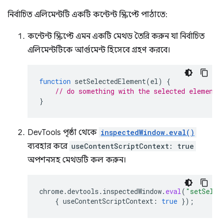
নির্বাচিত এলিমেন্টটি একটি কন্টেন্ট স্ক্রিপ্টে পাঠাতে:
কন্টেন্ট স্ক্রিপ্টে এমন একটি মেথড তৈরি করুন যা নির্বাচিত
এলিমেন্টটিকে আর্গুমেন্ট হিসেবে গ্রহণ করবে।
function
setSelectedElement
(
el
)
{
// do something with the selected element
}
DevTools পৃষ্ঠা থেকে
inspectedWindow.eval()
ব্যবহার করে
useContentScriptContext: true
অপশনসহ মেথডটি কল করুন।
chrome
.
devtools
.
inspectedWindow
.
eval
(
"setSele
{
useContentScriptContext
:
true
});