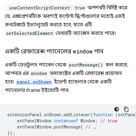
`
useContentScriptContext: true
অপশনটি নির্দিষ্ট করে
যে, এক্সপ্রেশনটিকে অবশ্যই কন্টেন্ট স্ক্রিপ্টগুলোর মতোই একই
কনটেক্সটে ইভ্যালুয়েট করতে হবে, যাতে এটি
setSelectedElement
মেথডটি অ্যাক্সেস করতে পারে।
একটি রেফারেন্স প্যানেলের
window
পান
একটি ডেভটুলস প্যানেল থেকে
postMessage()
কল করতে,
আপনার এর
window
অবজেক্টের একটি রেফারেন্স প্রয়োজন
হবে।
panel.onShown
ইভেন্ট হ্যান্ডলার থেকে একটি
প্যানেলের iframe উইন্ডোটি পান:
extensionPanel
.
onShown
.
addListener
(
function
(
extPane
extPanelWindow
instanceof
Window
;
// true
extPanelWindow
.
postMessage
(
// …
});