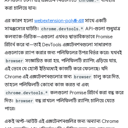
APIগুলো চলে। এই এক্সটেনশনগুলোতে
chrome.*
ব্যবহার
করা চালিয়ে যান।
এর কারণ হলো
webextension-polyfill-এর
সাথে একটি
সামঞ্জস্যের ঘাটতি।
chrome.devtools.*
API-গুলো শুধুমাত্র
কলব্যাক-ভিত্তিক—এগুলো এখনও স্বাভাবিকভাবে Promise
রিটার্ন করে না—তাই DevTools এক্সটেনশনগুলো সাধারণত
এগুলোকে র‍্যাপ করার জন্য পলিফিলের উপর নির্ভর করে। যখনই
browser
সংজ্ঞায়িত করা হয়, পলিফিলটি র‍্যাপিং এড়িয়ে যায়,
এই ভেবে যে হোস্ট ইতিমধ্যেই কাজটি করে ফেলেছে। যদি
Chrome এই এক্সটেনশনগুলোর জন্য
browser
চালু করে দিত,
তাহলে পলিফিলটি কোনো কাজ করত না এবং
chrome.devtools.*
কলগুলো Promise রিটার্ন করা বন্ধ করে
দিত।
browser
বন্ধ রাখলে পলিফিলটি র‍্যাপিং চালিয়ে যেতে
পারে।
একই অপ্ট-আউট এই এক্সটেনশনগুলির জন্য অন্যান্য Chrome