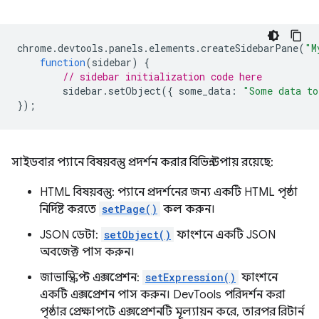
chrome
.
devtools
.
panels
.
elements
.
createSidebarPane
(
"M
function
(
sidebar
)
{
// sidebar initialization code here
sidebar
.
setObject
({
some_data
:
"Some data to
});
সাইডবার প্যানে বিষয়বস্তু প্রদর্শন করার বিভিন্ন উপায় রয়েছে:
HTML বিষয়বস্তু: প্যানে প্রদর্শনের জন্য একটি HTML পৃষ্ঠা
নির্দিষ্ট করতে
setPage()
কল করুন।
JSON ডেটা:
setObject()
ফাংশনে একটি JSON
অবজেক্ট পাস করুন।
জাভাস্ক্রিপ্ট এক্সপ্রেশন:
setExpression()
ফাংশনে
একটি এক্সপ্রেশন পাস করুন। DevTools পরিদর্শন করা
পৃষ্ঠার প্রেক্ষাপটে এক্সপ্রেশনটি মূল্যায়ন করে, তারপর রিটার্ন