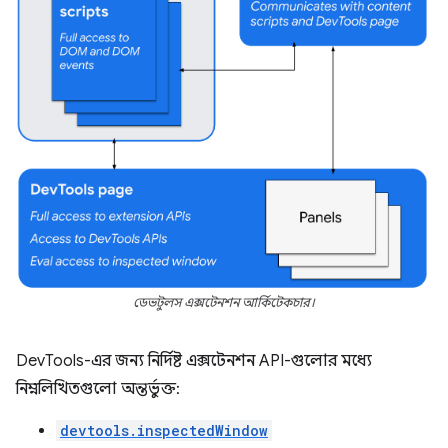
ডেভটুলস এক্সটেনশন আর্কিটেকচার।
DevTools-এর জন্য নির্দিষ্ট এক্সটেনশন API-গুলোর মধ্যে
নিম্নলিখিতগুলো অন্তর্ভুক্ত:
devtools.inspectedWindow