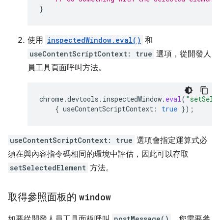
}
使用
inspectedWindow.eval()
和
useContentScriptContext: true
選項，從開發人
員工具頁面呼叫方法。
chrome
.
devtools
.
inspectedWindow
.
eval
(
"setSele
{
useContentScriptContext
:
true
});
useContentScriptContext: true
選項會指定運算式必
須在與內容指令碼相同的環境中評估，因此可以存取
setSelectedElement
方法。
取得參照面板的
window
如要從開發人員工具面板呼叫
postMessage()
，您需要參