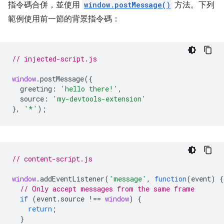
指令碼合併，並使用
window.postMessage()
方法。下列
範例使用前一節的背景指令碼：
// injected-script.js
window
.
postMessage
({
greeting
:
'hello there!'
,
source
:
'my-devtools-extension'
},
'*'
);
// content-script.js
window
.
addEventListener
(
'message'
,
function
(
event
)
{
// Only accept messages from the same frame
if
(
event
.
source
!==
window
)
{
return
;
}