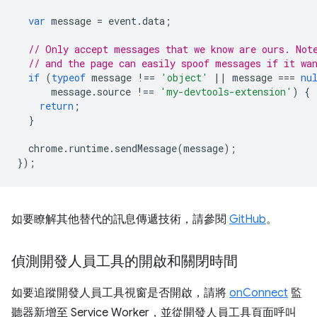
var
message
=
event
.
data
;
// Only accept messages that we know are ours. Not
// and the page can easily spoof messages if it wa
if
(
typeof
message
!==
'object'
||
message
===
nu
message
.
source
!==
'my-devtools-extension'
)
{
return
;
}
chrome
.
runtime
.
sendMessage
(
message
);
});
如要瞭解其他替代的訊息傳遞技術，請參閱
GitHub
。
偵測開發人員工具的開啟和關閉時間
如要追蹤開發人員工具視窗是否開啟，請將
onConnect
監
聽器新增至 Service Worker，並從開發人員工具頁面呼叫