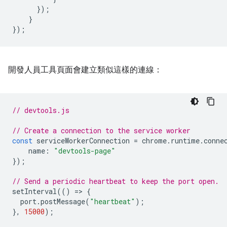
});
}
});
開發人員工具頁面會建立類似這樣的連線：
// devtools.js
// Create a connection to the service worker
const
serviceWorkerConnection
=
chrome
.
runtime
.
conne
name
:
"devtools-page"
});
// Send a periodic heartbeat to keep the port open.
setInterval
(()
=
>
{
port
.
postMessage
(
"heartbeat"
);
},
15000
);