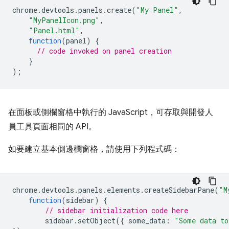
chrome
.
devtools
.
panels
.
create
(
"My Panel"
,
"MyPanelIcon.png"
,
"Panel.html"
,
function
(
panel
)
{
// code invoked on panel creation
}
);
在面板或側欄窗格中執行的 JavaScript，可存取與開發人
員工具頁面相同的 API。
如要建立基本側邊欄窗格，請使用下列程式碼：
chrome
.
devtools
.
panels
.
elements
.
createSidebarPane
(
"M
function
(
sidebar
)
{
// sidebar initialization code here
sidebar
.
setObject
({
some_data
:
"Some data to