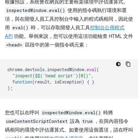
根據預設，系統會在網頁的主要框架環境中評估運算式。
inspectedWindow.eval()
使用的指令碼執行環境和選
項，與在開發人員工具控制台中輸入的程式碼相同，因此使
用
eval()
時，可以存取開發人員工具
控制台公用程式
API
功能。舉例來說，您可以使用這項功能檢查 HTML 文件
<head>
區段中的第一個指令碼元素：
chrome
.
devtools
.
inspectedWindow
.
eval
(
"inspect($$('head script')[0])"
,
function
(
result
,
isException
)
{
}
);
您也可以在呼叫
inspectedWindow.eval()
時將
useContentScriptContext
設為
true
，在與內容指令
碼相同的環境中評估運算式。如要使用這個選項，請在呼叫