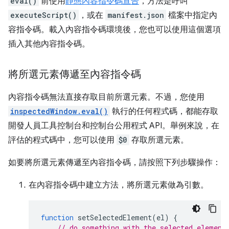
eval()
前使用
靜態內容指令碼宣告
，方法是呼叫
executeScript()
，或在
manifest.json
檔案中指定內
容指令碼。載入內容指令碼環境後，您也可以使用這個選項
插入其他內容指令碼。
將所選元素傳遞至內容指令碼
內容指令碼無法直接存取目前所選元素。不過，您使用
inspectedWindow.eval()
執行的任何程式碼，都能存取
開發人員工具控制台和控制台公用程式 API。舉例來說，在
評估的程式碼中，您可以使用
$0
存取所選元素。
如要將所選元素傳遞至內容指令碼，請按照下列步驟操作：
在內容指令碼中建立方法，將所選元素做為引數。
function
setSelectedElement
(
el
)
{
// do something with the selected element