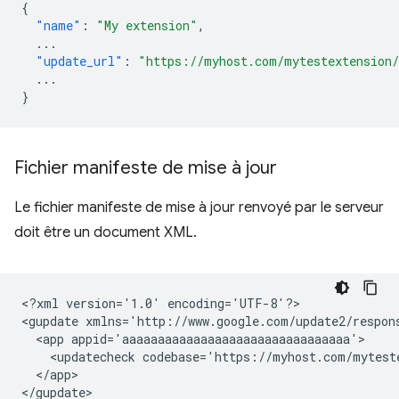
{
"name"
:
"My extension"
,
...
"update_url"
:
"https://myhost.com/mytestextension
...
}
Fichier manifeste de mise à jour
Le fichier manifeste de mise à jour renvoyé par le serveur
doit être un document XML.
<?xml
version='1.0'
encoding='UTF-8'?>

<gupdate
xmlns='http://www.google.com/update2/respon
<app
<updatecheck
codebase='https://myhost.com/mytest
</app>
