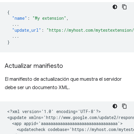
{
"name"
:
"My extension"
,
...
"update_url"
:
"https://myhost.com/mytestextension
...
}
Actualizar manifiesto
El manifiesto de actualización que muestra el servidor
debe ser un documento XML.
<?xml
version='1.0'
encoding='UTF-8'?>

<gupdate
xmlns='http://www.google.com/update2/respon
<app
<updatecheck
codebase='https://myhost.com/mytest