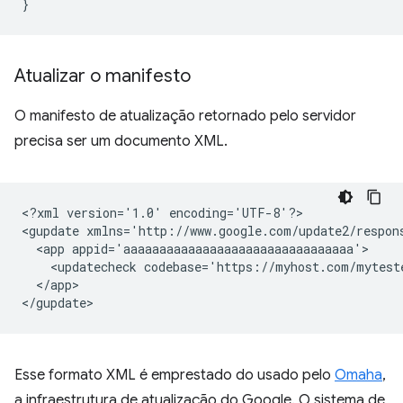
}
Atualizar o manifesto
O manifesto de atualização retornado pelo servidor
precisa ser um documento XML.
<?xml
version='1.0'
encoding='UTF-8'?>

<gupdate
xmlns='http://www.google.com/update2/respon
<app
<updatecheck
codebase='https://myhost.com/mytest
</app>

Esse formato XML é emprestado do usado pelo
Omaha
,
a infraestrutura de atualização do Google. O sistema de