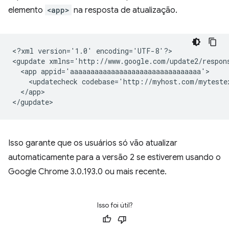
elemento
<app>
na resposta de atualização.
<?xml
version='1.0'
encoding='UTF-8'?>

<gupdate
xmlns='http://www.google.com/update2/respon
<app
<updatecheck
codebase='http://myhost.com/myteste
</app>

Isso garante que os usuários só vão atualizar
automaticamente para a versão 2 se estiverem usando o
Google Chrome 3.0.193.0 ou mais recente.
Isso foi útil?