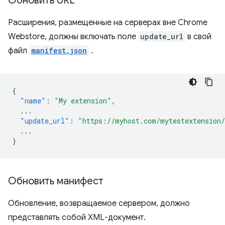
Обновить URL
Расширения, размещенные на серверах вне Chrome
Webstore, должны включать поле
update_url
в свой
файл
manifest.json
.
{
"name"
:
"My extension"
,
...
"update_url"
:
"https://myhost.com/mytestextension
...
}
Обновить манифест
Обновление, возвращаемое сервером, должно
представлять собой XML-документ.