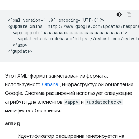
<?xml
version='1.0'
encoding='UTF-8'?>

<gupdate
xmlns='http://www.google.com/update2/respon
<app
<updatecheck
codebase='https://myhost.com/mytest
</app>

Этот XML-формат заимствован из формата,
используемого
Omaha
, инфраструктурой обновлений
Google. Система расширений использует следующие
атрибуты для элементов
<app>
и
<updatecheck>
манифеста обновления:
аппид
Идентификатор расширения генерируется на