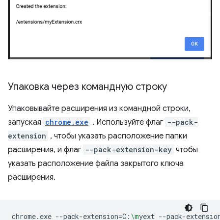
Упаковка через командную строку
Упаковывайте расширения из командной строки,
запуская
chrome.exe
. Используйте флаг
--pack-
extension
, чтобы указать расположение папки
расширения, и флаг
--pack-extension-key
чтобы
указать расположение файла закрытого ключа
расширения.
chrome.exe
--pack-extension
=
C:
\m
yext
--pack-extensio