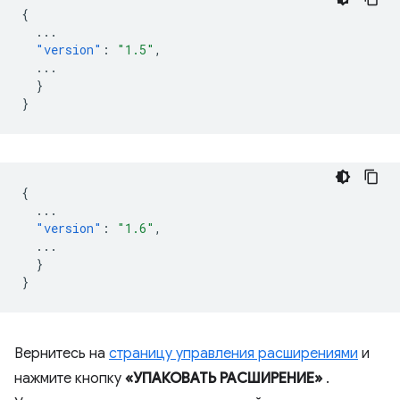
{
...
"version"
:
"1.5"
,
...
}
}
{
...
"version"
:
"1.6"
,
...
}
}
Вернитесь на
страницу управления расширениями
и
нажмите кнопку
«УПАКОВАТЬ РАСШИРЕНИЕ»
.