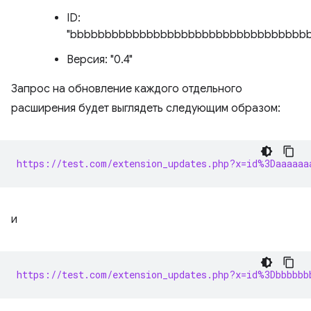
ID:
"bbbbbbbbbbbbbbbbbbbbbbbbbbbbbbbbbb
Версия: "0.4"
Запрос на обновление каждого отдельного
расширения будет выглядеть следующим образом:
https://test.com/extension_updates.php?x=id%3Daaaaaa
и
https://test.com/extension_updates.php?x=id%3Dbbbbbb