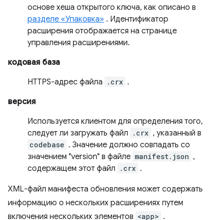
основе хеша открытого ключа, как описано в
разделе «Упаковка»
. Идентификатор
расширения отображается на странице
управления расширениями.
кодовая база
HTTPS-адрес файла
.crx
.
версия
Используется клиентом для определения того,
следует ли загружать файл
.crx
, указанный в
codebase
. Значение должно совпадать со
значением "version" в файле
manifest.json
,
содержащем этот файл
.crx
.
XML-файл манифеста обновления может содержать
информацию о нескольких расширениях путем
включения нескольких элементов
<app>
.