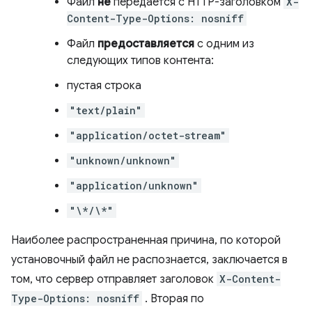
Файл
не
передается с HTTP-заголовком
X-
Content-Type-Options: nosniff
Файл
предоставляется
с одним из
следующих типов контента:
пустая строка
"text/plain"
"application/octet-stream"
"unknown/unknown"
"application/unknown"
"\*/\*"
Наиболее распространенная причина, по которой
установочный файл не распознается, заключается в
том, что сервер отправляет заголовок
X-Content-
Type-Options: nosniff
. Вторая по