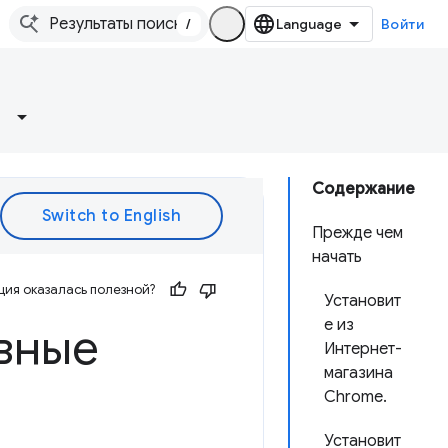
/
Войти
Содержание
Прежде чем
начать
ия оказалась полезной?
Установит
е из
вные
Интернет-
магазина
Chrome.
Установит