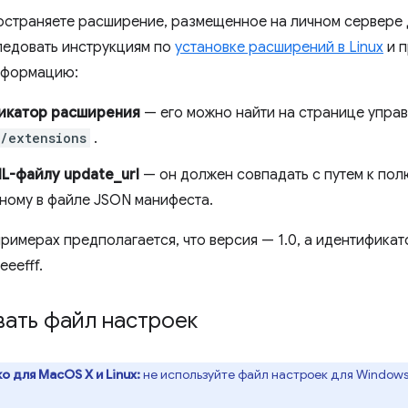
остраняете расширение, размещенное на личном сервере д
едовать инструкциям по
установке расширений в Linux
и п
нформацию:
икатор расширения
— его можно найти на странице упра
/extensions
.
ML-файлу update_url
— он должен совпадать с путем к по
ному в файле JSON манифеста.
римерах предполагается, что версия — 1.0, а идентифика
eefff.
вать файл настроек
о для MacOS X и Linux:
не используйте файл настроек для Windows