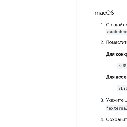
mac
OS
Создайте
aaabbbc
Поместит
Для конк
~US
Для всех
/Li
Укажите 
"externa
Сохранит