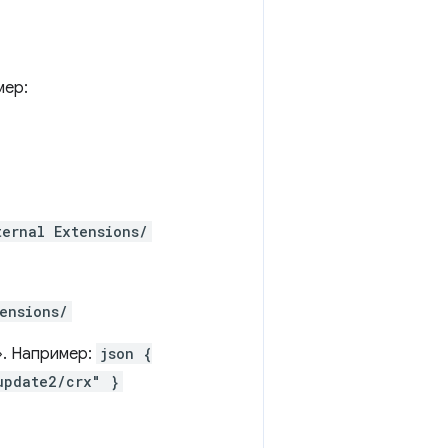
мер:
ternal Extensions/
ensions/
». Например:
json {
update2/crx" }