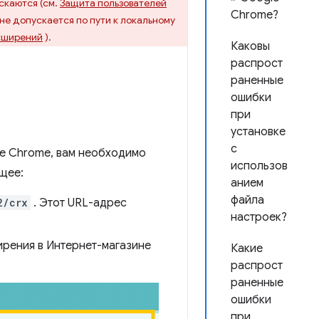
скаются (см.
Защита пользователей
Chrome?
 не допускается по пути к локальному
сширений
).
Каковы
распрост
раненные
ошибки
при
установке
с
не Chrome, вам необходимо
использов
щее:
анием
файла
2/crx
. Этот URL-адрес
настроек?
ирения в Интернет-магазине
Какие
распрост
раненные
ошибки
при