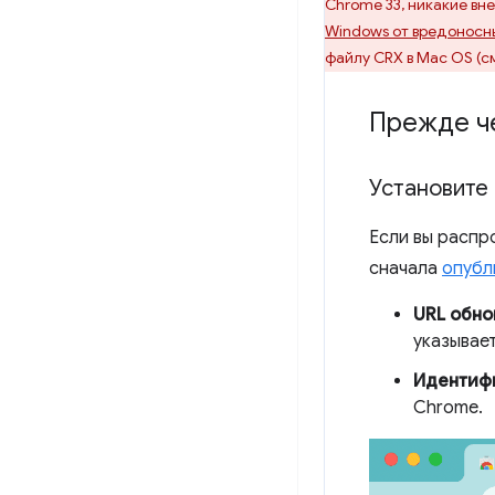
Chrome 33, никакие вн
Windows от вредоносн
файлу CRX в Mac OS (с
Прежде ч
Установите
Если вы распр
сначала
опубл
URL обно
указывае
Идентиф
Chrome.