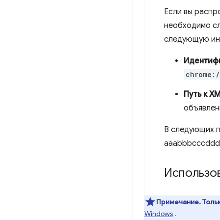
Если вы распр
необходимо сл
следующую и
Идентиф
chrome:/
Путь к X
объявлен
В следующих п
aaabbbcccddde
Использо
Примечание.
Тольк
Windows
.