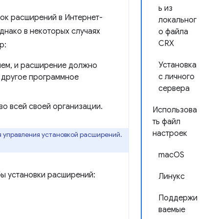
ь из
ок расширений в Интернет-
локальног
днако в некоторых случаях
о файла
CRX
р:
Установка
ием, и расширение должно
с личного
о другое программное
сервера
во всей своей организации.
Использова
ть файл
настроек
 управления установкой расширений.
macOS
ы установки расширений:
Линукс
Поддержи
ваемые