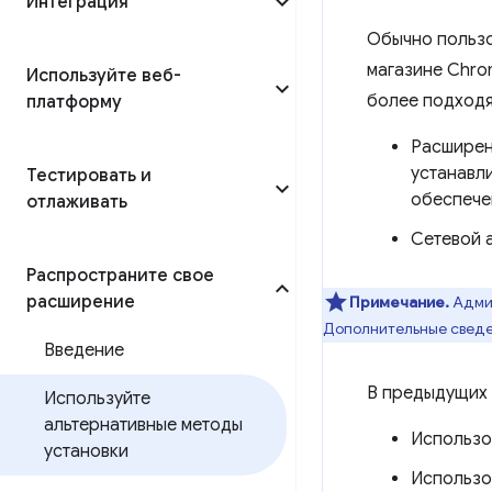
Интеграция
Обычно пользо
магазине Chro
Используйте веб-
более подходя
платформу
Расширен
устанавл
Тестировать и
обеспече
отлаживать
Сетевой 
Распространите свое
расширение
Примечание.
Админ
Дополнительные сведе
Введение
В предыдущих 
Используйте
альтернативные методы
Использо
установки
Использ