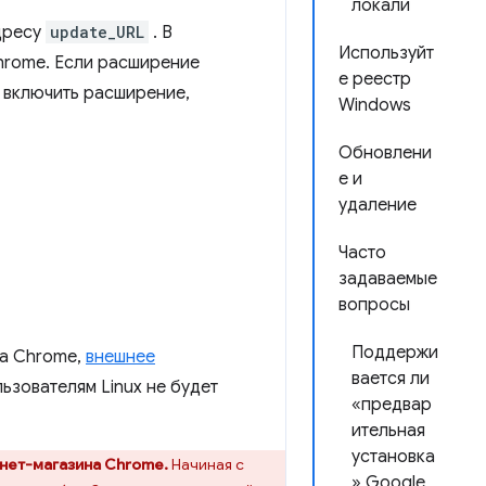
локали
дресу
update_URL
. В
Используйт
hrome. Если расширение
е реестр
 включить расширение,
Windows
Обновлени
е и
удаление
Часто
задаваемые
вопросы
Поддержи
на Chrome,
внешнее
вается ли
ьзователям Linux не будет
«предвар
ительная
установка
рнет-магазина Chrome.
Начиная с
» Google