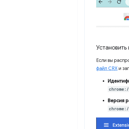
Установить 
Если вы распр
файл CRX
и за
Идентиф
chrome:/
Версия 
chrome:/