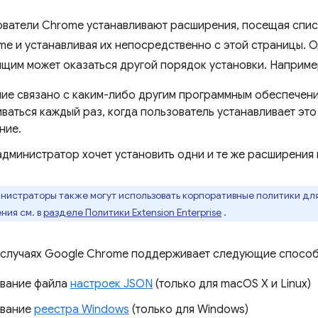
ватели Chrome устанавливают расширения, посещая спис
me и устанавливая их непосредственно с этой страницы. О
щим может оказаться другой порядок установки. Наприме
ие связано с каким-либо другим программным обеспечен
иваться каждый раз, когда пользователь устанавливает эт
ние.
администратор хочет установить одни и те же расширения 
истраторы также могут использовать корпоративные политики для
ния см. в
разделе Политики Extension Enterprise
.
случаях Google Chrome поддерживает следующие способ
вание файла
настроек JSON
(только для macOS X и Linux)
ование
реестра Windows
(только для Windows)