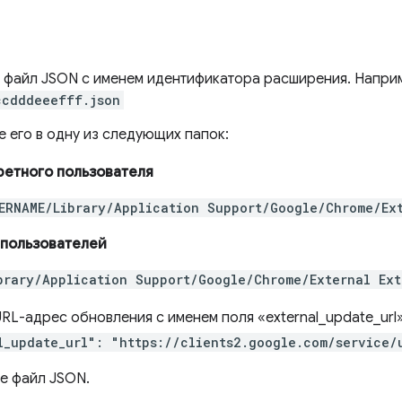
 файл JSON с именем идентификатора расширения. Напри
ccdddeeefff.json
е его в одну из следующих папок:
ретного пользователя
ERNAME/Library/Application Support/Google/Chrome/Ex
 пользователей
brary/Application Support/Google/Chrome/External Ext
URL-адрес обновления с именем поля «external_update_url
l_update_url": "https://clients2.google.com/service/
е файл JSON.