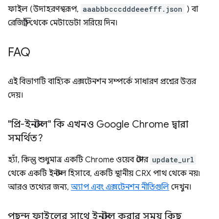
ফাইল (উদাহরণস্বরূপ,
aaabbbcccdddeeefff.json
) বা
রেজিস্ট্রি থেকে মেটাডেটা সরিয়ে দিন।
FAQ
এই বিভাগটি বাহ্যিক এক্সটেনশন সম্পর্কে সাধারণ প্রশ্নের উত্তর
দেয়।
"প্রি-ইনস্টল" কি এখনও Google Chrome দ্বারা
সমর্থিত?
হ্যাঁ, কিন্তু শুধুমাত্র একটি Chrome ওয়েব স্টোর
update_url
থেকে একটি ইনস্টল হিসাবে, একটি স্থানীয় CRX পাথ থেকে নয়৷
আরও তথ্যের জন্য,
অ্যাপ এবং এক্সটেনশন নীতিগুলি
দেখুন।
পছন্দ ফাইলের সাথে ইনস্টল করার সময় কিছু