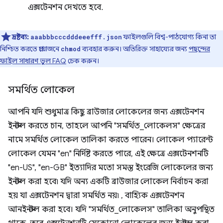
এক্সটেনশন দেখতে হবে.
দ্রষ্টব্য:
ফাইলগুলি বিশ্ব-পাঠযোগ্য কিনা তা
aaabbbcccdddeeefff.json
নিশ্চিত করতে প্রয়োজনে
ব্যবহার করুন। অতিরিক্ত সাহায্যের জন্য
পছন্দের
chmod
ফাইল সাধারণ ভুল FAQ
চেক করুন।
সমর্থিত লোকেল
আপনি যদি শুধুমাত্র কিছু ব্রাউজার লোকেলের জন্য এক্সটেনশন
ইনস্টল করতে চান, তাহলে আপনি "সমর্থিত_লোকেলস" ক্ষেত্রের
নামে সমর্থিত লোকেল তালিকা করতে পারেন। লোকেল প্যারেন্ট
লোকেল যেমন "en" নির্দিষ্ট করতে পারে, এই ক্ষেত্রে এক্সটেনশনটি
"en-US", "en-GB" ইত্যাদির মতো সমস্ত ইংরেজি লোকেলের জন্য
ইনস্টল করা হবে৷ যদি অন্য একটি ব্রাউজার লোকেল নির্বাচন করা
হয় যা এক্সটেনশন দ্বারা সমর্থিত নয়৷ , বাহ্যিক এক্সটেনশন
আনইনস্টল করা হবে। যদি "সমর্থিত_লোকেলস" তালিকা অনুপস্থিত