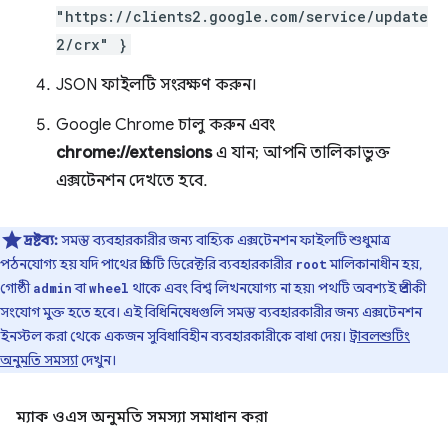
"https://clients2.google.com/service/update
2/crx" }
JSON ফাইলটি সংরক্ষণ করুন।
Google Chrome চালু করুন এবং
chrome://extensions
এ যান; আপনি তালিকাভুক্ত
এক্সটেনশন দেখতে হবে.
দ্রষ্টব্য:
সমস্ত ব্যবহারকারীর জন্য বাহ্যিক এক্সটেনশন ফাইলটি শুধুমাত্র
পঠনযোগ্য হয় যদি পাথের প্রতিটি ডিরেক্টরি ব্যবহারকারীর
মালিকানাধীন হয়,
root
গোষ্ঠী
বা
থাকে এবং বিশ্ব লিখনযোগ্য না হয়৷ পথটি অবশ্যই প্রতীকী
admin
wheel
সংযোগ মুক্ত হতে হবে। এই বিধিনিষেধগুলি সমস্ত ব্যবহারকারীর জন্য এক্সটেনশন
ইনস্টল করা থেকে একজন সুবিধাবিহীন ব্যবহারকারীকে বাধা দেয়।
ট্রাবলশুটিং
অনুমতি সমস্যা
দেখুন।
ম্যাক ওএস অনুমতি সমস্যা সমাধান করা