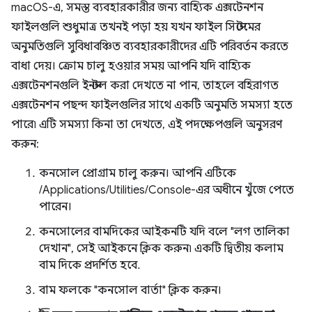
macOS-এ, সমস্ত ব্যবহারকারীর জন্য বাহ্যিক এক্সটেনশন
ফাইলগুলি শুধুমাত্র তখনই পড়া হয় যখন ফাইল সিস্টেমের
অনুমতিগুলি সুবিধাবঞ্চিত ব্যবহারকারীদের এটি পরিবর্তন করতে
বাধা দেয়। ক্রোম চালু হওয়ার সময় আপনি যদি বাহ্যিক
এক্সটেনশনগুলি ইনস্টল করা দেখতে না পান, তাহলে বহিরাগত
এক্সটেনশন পছন্দ ফাইলগুলির সাথে একটি অনুমতি সমস্যা হতে
পারে৷ এটি সমস্যা কিনা তা দেখতে, এই পদক্ষেপগুলি অনুসরণ
করুন:
কনসোল প্রোগ্রাম চালু করুন। আপনি এটিকে
/Applications/Utilities/Console-এর অধীনে খুঁজে পেতে
পারেন।
কনসোলের বামদিকের আইকনটি যদি বলে "লগ তালিকা
দেখান", সেই আইকনে ক্লিক করুন৷ একটি দ্বিতীয় কলাম
বাম দিকে প্রদর্শিত হবে.
বাম ফলকে "কনসোল বার্তা" ক্লিক করুন।