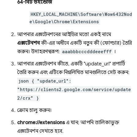
64-বিট উইন্ডোজ
HKEY_LOCAL_MACHINE\Software\Wow6432Nod
e\Google\Chrome\Extensions
আপনার এক্সটেনশনের আইডির মতো একই নামে
এক্সটেনশন
কী-এর অধীনে একটি নতুন কী (ফোল্ডার) তৈরি
করুন। উদাহরণস্বরূপ:
aaabbbcccdddeeefff
।
আপনার এক্সটেনশন কীতে, একটি "update_url" প্রপার্টি
তৈরি করুন এবং এটিকে নিম্নলিখিত মানগুলিতে সেট করুন:
json { "update_url":
"https://clients2.google.com/service/update
2/crx" }
ক্রোম চালু করুন।
chrome://extensions
এ যান; আপনি তালিকাভুক্ত
এক্সটেনশন দেখতে হবে.