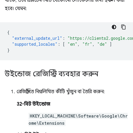
থাকে, তবে এক্সটেনশনটি যেকোনো লোকেলের জন্য ইনস্টল করা
হবে। যেমন:
{
"external_update_url"
:
"https://clients2.google.co
"supported_locales"
:
[
"en"
,
"fr"
,
"de"
]
}
উইন্ডোজ রেজিস্ট্রি ব্যবহার করুন
রেজিস্ট্রিতে নিম্নলিখিত কীটি খুঁজুন বা তৈরি করুন:
32-বিট উইন্ডোজ
HKEY_LOCAL_MACHINE\Software\Google\Chr
ome\Extensions