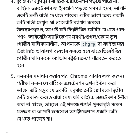
স্ট্রিং জন্য অনুসন্ধান
বাহ্যিক এক্সটেনশন পড়তে পারে না
.
বাহ্যিক এক্সটেনশন ফাইলগুলি পড়তে সমস্যা হলে, আপনি
একটি ত্রুটি বার্তা দেখতে পাবেন। এটির আগে অন্য একটি
ত্রুটি বার্তা দেখুন, যা সমস্যাটি ব্যাখ্যা করবে।
উদাহরণস্বরূপ, আপনি যদি নিম্নলিখিত ত্রুটিটি দেখতে পান:
"পাথ /লাইব্রেরি/অ্যাপ্লিকেশন সমর্থন/গুগল/ক্রোম ভুল
গোষ্ঠীর মালিকানাধীন", আপনাকে
chgrp
বা ফাইন্ডারের
Get Info ডায়ালগ ব্যবহার করতে হবে যাতে ডিরেক্টরির
গোষ্ঠীর মালিককে অ্যাডমিনিস্ট্রেটর গ্রুপে পরিবর্তন করতে
হবে .
সমস্যার সমাধান করার পর, Chrome আবার লঞ্চ করুন।
পরীক্ষা করুন যে বাহ্যিক এক্সটেনশন এখন ইনস্টল করা
আছে। এটি সম্ভব যে একটি অনুমতি ত্রুটি ক্রোমকে দ্বিতীয়
ত্রুটি সনাক্ত করতে বাধা দেয়৷ যদি বাহ্যিক এক্সটেনশন ইনস্টল
করা না থাকে, তাহলে এই পদক্ষেপগুলি পুনরাবৃত্তি করুন
যতক্ষণ না আপনি কনসোল অ্যাপ্লিকেশনে একটি ত্রুটি
দেখতে পাচ্ছেন না।