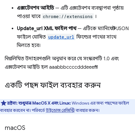
এক্সটেনশন আইডি
— এটি এক্সটেনশন ব্যবস্থাপনা পৃষ্ঠায়
পাওয়া যাবে
chrome://extensions
।
Update_url XML ফাইল পাথ
— এটিকে ম্যানিফেস্ট JSON
ফাইলে ঘোষিত
update_url
ফিল্ডের পাথের সাথে
মিলতে হবে।
নিম্নলিখিত উদাহরণগুলি অনুমান করে যে সংস্করণটি 1.0 এবং
এক্সটেনশন আইডি হল aaabbbccccdddeeefff।
একটি পছন্দ ফাইল ব্যবহার করুন
দ্রষ্টব্য:
শুধুমাত্র MacOS X এবং Linux:
Windows এর জন্য পছন্দের ফাইল
ব্যবহার করবেন না। পরিবর্তে
উইন্ডোজ রেজিস্ট্রি
ব্যবহার করুন।
mac
OS