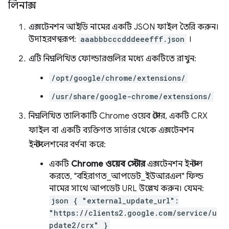
লিনাক্স
এক্সটেনশন আইডি নামের একটি JSON ফাইল তৈরি করুন।
উদাহরণস্বরূপ:
aaabbbcccdddeeefff.json
।
এটি নিম্নলিখিত ফোল্ডারগুলির মধ্যে একটিতে রাখুন:
/opt/google/chrome/extensions/
/usr/share/google-chrome/extensions/
নিম্নলিখিত তালিকাটি Chrome ওয়েব স্টোর, একটি CRX
ফাইল বা একটি ব্যক্তিগত সার্ভার থেকে এক্সটেনশন
ইনস্টলেশনের বর্ণনা করে:
একটি
Chrome ওয়েব স্টোর
এক্সটেনশন ইনস্টল
করতে, "বহিরাগত_আপডেট_ইউআরএল" ফিল্ড
নামের সাথে আপডেট URL উল্লেখ করুন। যেমন:
json { "external_update_url":
"https://clients2.google.com/service/u
pdate2/crx" }