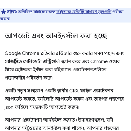
দ্রষ্টব্য:
অতিরিক্ত সাহায্যের জন্য
উইন্ডোজ রেজিস্ট্রি সাধারণ ভুলগুলি
পরীক্ষা
করুন৷
আপডেট এবং আনইনস্টল করা হচ্ছে
Google Chrome প্রতিবার ব্রাউজার শুরু করার সময় পছন্দ এবং
রেজিস্ট্রিতে মেটাডেটা এন্ট্রিগুলি স্ক্যান করে এবং Chrome ওয়েব
স্টোরে হোস্ট করা ইনস্টল করা বহিরাগত এক্সটেনশনগুলিতে
প্রয়োজনীয় পরিবর্তন করে৷
একটি নতুন সংস্করণে একটি স্থানীয় CRX ফাইল এক্সটেনশন
আপডেট করতে, ফাইলটি আপডেট করুন এবং তারপর পছন্দের
json ফাইলে সংস্করণটি আপডেট করুন৷
আপনার এক্সটেনশন আনইনস্টল করতে (উদাহরণস্বরূপ, যদি
আপনার সফ্টওয়্যার আনইনস্টল করা থাকে), আপনার পছন্দের