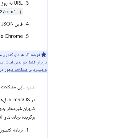
URL به روز رسانی را با نام فیلد "external_update_url" مشخص کنید. برای مثال:
e2/crx" }
فایل JSON را ذخیره کنید.
Google Chrome را راه اند
توجه:
اگر هر دایرکتوری م
کاربران فقط خواندنی است. مسیر
به عیب یابی مشکلات مجوز
مرا
عیب یابی مشکلات 
در macOS
برگزیده برنامه‌های 
برنامه کنسول را اجرا کنید