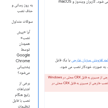
فروشگاه وب Chrome اشاره کند. هنگامی که یک برنامه افزودنی با استفاده از این روش ها نصب می شود، کاربران ویندوز و macOS
به روز رسانی و
حذف نصب
سوالات متداول
آیا «پیش
نصب»
همچنان
توسط
Google
امه افزودنی میزبان خارجی
یا یک فایل
Chrome
پشتیبانی
می‌شود؟
از Chrome 33، هیچ نصب خارجی از مسیری به فایل CRX محلی در Windows
مراجعه کنید). از Chrome 44، هیچ نصب خارجی از مسیری به فایل CRX محلی در
برخی از
اشتباهات
رایج هنگام
نصب با فایل
تنظیمات