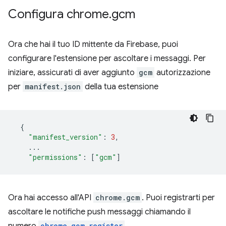
Configura chrome
.
gcm
Ora che hai il tuo ID mittente da Firebase, puoi
configurare l'estensione per ascoltare i messaggi. Per
iniziare, assicurati di aver aggiunto
gcm
autorizzazione
per
manifest.json
della tua estensione
{
"manifest_version"
:
3
,
...
"permissions"
:
[
"gcm"
]
Ora hai accesso all'API
chrome.gcm
. Puoi registrarti per
ascoltare le notifiche push messaggi chiamando il
numero
chrome.gcm.register