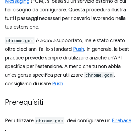
Messaging
(FCM), si basa su un servizio esterno di cui
hai bisogno da configurare. Questa procedura illustra
tutti i passaggi necessari per riceverlo lavorando nella
tua estensione.
chrome.gcm
è ancora
supportato, ma è stato creato
oltre dieci anni fa. lo standard
Push
. In generale, la best
practice prevede sempre di utilizzare anziché un'API
specifica per l'estensione. A meno che tu non abbia
un'esigenza specifica per utilizzare
chrome.gcm
,
consigliamo di usare
Push
.
Prerequisiti
Per utilizzare
chrome.gcm
, devi configurare un
Firebase
.