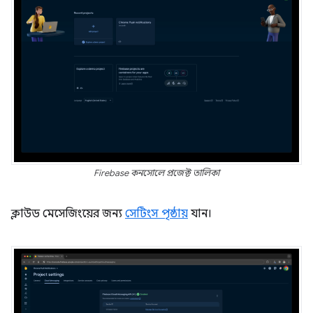
Firebase কনসোলে প্রজেক্ট তালিকা
ক্লাউড মেসেজিংয়ের জন্য
সেটিংস পৃষ্ঠায়
যান।