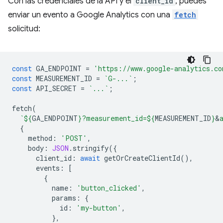
Con las credenciales de la API y el
client_id
, puedes
enviar un evento a Google Analytics con una
fetch
solicitud:
const
GA_ENDPOINT
=
'https://www.google-analytics.co
const
MEASUREMENT_ID
=
`G-...`
;
const
API_SECRET
=
`...`
;
fetch
(
`
${
GA_ENDPOINT
}
?measurement_id=
${
MEASUREMENT_ID
}
&
{
method
:
'POST'
,
body
:
JSON
.
stringify
({
client_id
:
await
getOrCreateClientId
(),
events
:
[
{
name
:
'button_clicked'
,
params
:
{
id
:
'my-button'
,
},