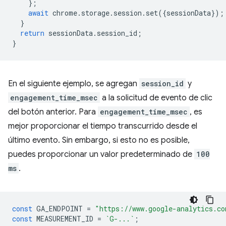
};
await
chrome
.
storage
.
session
.
set
({
sessionData
});
}
return
sessionData
.
session_id
;
}
En el siguiente ejemplo, se agregan
session_id
y
engagement_time_msec
a la solicitud de evento de clic
del botón anterior. Para
engagement_time_msec
, es
mejor proporcionar el tiempo transcurrido desde el
último evento. Sin embargo, si esto no es posible,
puedes proporcionar un valor predeterminado de
100
ms
.
const
GA_ENDPOINT
=
"https://www.google-analytics.co
const
MEASUREMENT_ID
=
`G-...`
;