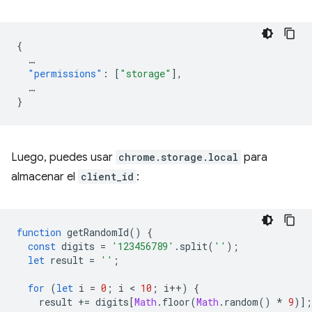
{
…
"permissions"
:
[
"storage"
],
…
}
Luego, puedes usar
chrome.storage.local
para
almacenar el
client_id
:
function
getRandomId
()
{
const
digits
=
'123456789'
.
split
(
''
);
let
result
=
''
;
for
(
let
i
=
0
;
i
 < 
10
;
i
++
)
{
result
+=
digits
[
Math
.
floor
(
Math
.
random
()
*
9
)];