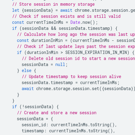
// Store session in memory storage
let
{
sessionData
}
=
await
chrome
.
storage
.
session
.
g
// Check if session exists and is still valid
const
currentTimeInMs
=
Date
.
now
();
if
(
sessionData
 && 
sessionData
.
timestamp
)
{
// Calculate how long ago the session was last up
const
durationInMin
=
(
currentTimeInMs
-
session
// Check if last update lays past the session exp
if
(
durationInMin
 > 
SESSION_EXPIRATION_IN_MIN
)
{
// Delete old session id to start a new session
sessionData
=
null
;
}
else
{
// Update timestamp to keep session alive
sessionData
.
timestamp
=
currentTimeInMs
;
await
chrome
.
storage
.
session
.
set
({
sessionData
}
}
}
if
(
!
sessionData
)
{
// Create and store a new session
sessionData
=
{
session_id
:
currentTimeInMs
.
toString
(),
timestamp
:
currentTimeInMs
.
toString
(),