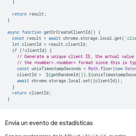
}
return
result
;
}
async
function
getOrCreateClientId
()
{
const
result
=
await
chrome
.
storage
.
local
.
get
(
'cli
let
clientId
=
result
.
clientId
;
if
(
!
clientId
)
{
// Generate a unique client ID, the actual value
// the <number>.<number> format since this is ty
const
unixTimestampSeconds
=
Math
.
floor
(
new
Date
clientId
=
`
${
getRandomId
()
}
.
${
unixTimestampSeco
await
chrome
.
storage
.
local
.
set
({
clientId
});
}
return
clientId
;
}
Envía un evento de estadísticas