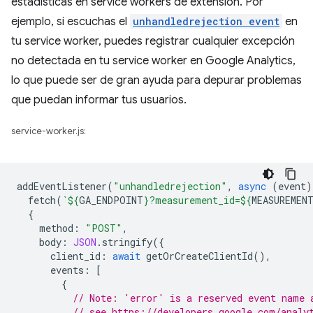
estadísticas en service workers de extensión. Por
ejemplo, si escuchas el
unhandledrejection event
en
tu service worker, puedes registrar cualquier excepción
no detectada en tu service worker en Google Analytics,
lo que puede ser de gran ayuda para depurar problemas
que puedan informar tus usuarios.
service-worker.js:
addEventListener
(
"unhandledrejection"
,
async
(
event
)
fetch
(
`
${
GA_ENDPOINT
}
?measurement_id=
${
MEASUREMEN
{
method
:
"POST"
,
body
:
JSON
.
stringify
({
client_id
:
await
getOrCreateClientId
(),
events
:
[
{
// Note: 'error' is a reserved event name 
// see https://developers.google.com/analy