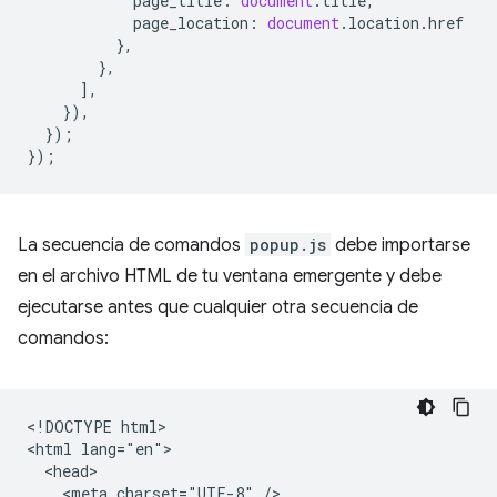
page_title
:
document
.
title
,
page_location
:
document
.
location
.
href
},
},
],
}),
});
});
La secuencia de comandos
popup.js
debe importarse
en el archivo HTML de tu ventana emergente y debe
ejecutarse antes que cualquier otra secuencia de
comandos:
<!DOCTYPE html>

<html lang="en">

  <head>

    <meta charset="UTF-8" />
