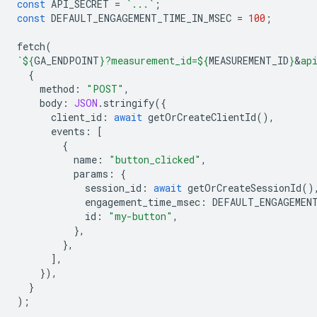
const
API_SECRET
=
`...`
;
const
DEFAULT_ENGAGEMENT_TIME_IN_MSEC
=
100
;
fetch
(
`
${
GA_ENDPOINT
}
?measurement_id=
${
MEASUREMENT_ID
}
&
ap
{
method
:
"POST"
,
body
:
JSON
.
stringify
({
client_id
:
await
getOrCreateClientId
(),
events
:
[
{
name
:
"button_clicked"
,
params
:
{
session_id
:
await
getOrCreateSessionId
()
engagement_time_msec
:
DEFAULT_ENGAGEMEN
id
:
"my-button"
,
},
},
],
}),
}
);