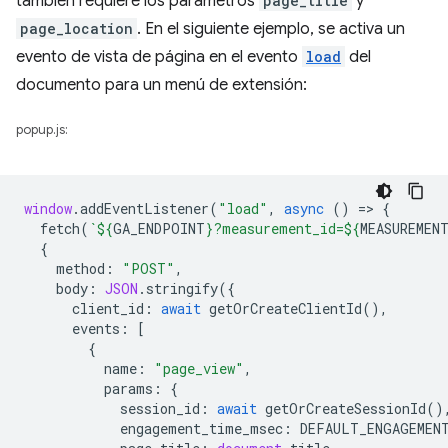
también requiere los parámetros
page_title
y
page_location
. En el siguiente ejemplo, se activa un
evento de vista de página en el evento
load
del
documento para un menú de extensión:
popup.js:
window
.
addEventListener
(
"load"
,
async
()
=
>
{
fetch
(
`
${
GA_ENDPOINT
}
?measurement_id=
${
MEASUREMEN
{
method
:
"POST"
,
body
:
JSON
.
stringify
({
client_id
:
await
getOrCreateClientId
(),
events
:
[
{
name
:
"page_view"
,
params
:
{
session_id
:
await
getOrCreateSessionId
()
engagement_time_msec
:
DEFAULT_ENGAGEMEN