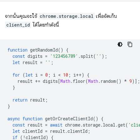
จากนั้นคุณจะใช้
chrome.storage.local
เพื่อจัดเก็บ
client_id
ได้โดยทำดังนี้
function
getRandomId
()
{
const
digits
=
'123456789'
.
split
(
''
);
let
result
=
''
;
for
(
let
i
=
0
;
i
 < 
10
;
i
++
)
{
result
+=
digits
[
Math
.
floor
(
Math
.
random
()
*
9
)];
}
return
result
;
}
async
function
getOrCreateClientId
()
{
const
result
=
await
chrome
.
storage
.
local
.
get
(
'cli
let
clientId
=
result
.
clientId
;
if
(
!
clientId
)
{