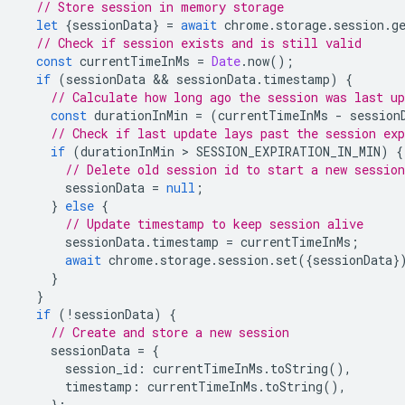
// Store session in memory storage
let
{
sessionData
}
=
await
chrome
.
storage
.
session
.
g
// Check if session exists and is still valid
const
currentTimeInMs
=
Date
.
now
();
if
(
sessionData
 && 
sessionData
.
timestamp
)
{
// Calculate how long ago the session was last up
const
durationInMin
=
(
currentTimeInMs
-
session
// Check if last update lays past the session exp
if
(
durationInMin
 > 
SESSION_EXPIRATION_IN_MIN
)
{
// Delete old session id to start a new session
sessionData
=
null
;
}
else
{
// Update timestamp to keep session alive
sessionData
.
timestamp
=
currentTimeInMs
;
await
chrome
.
storage
.
session
.
set
({
sessionData
}
}
}
if
(
!
sessionData
)
{
// Create and store a new session
sessionData
=
{
session_id
:
currentTimeInMs
.
toString
(),
timestamp
:
currentTimeInMs
.
toString
(),
};