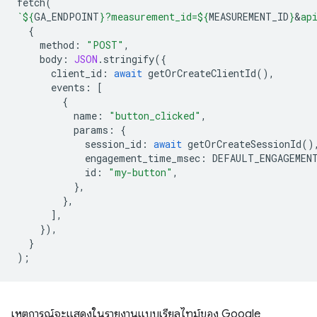
fetch
(
`
${
GA_ENDPOINT
}
?measurement_id=
${
MEASUREMENT_ID
}
&
ap
{
method
:
"POST"
,
body
:
JSON
.
stringify
({
client_id
:
await
getOrCreateClientId
(),
events
:
[
{
name
:
"button_clicked"
,
params
:
{
session_id
:
await
getOrCreateSessionId
()
engagement_time_msec
:
DEFAULT_ENGAGEMEN
id
:
"my-button"
,
},
},
],
}),
}
);
เหตุการณ์จะแสดงในรายงานแบบเรียลไทม์ของ Google