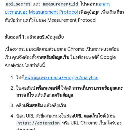
api_secret
และ
measurement_id
โปรดอ่าน
เอกสาร
ประกอบของ Measurement Protocol
เพื่อดูข้อมูล เพิ่มเติมเกี่ยว
กับข้อกำหนดทั่วไปของ Measurement Protocol
ขั้นตอนที่ 1: สร้างสตรีมข้อมูลเว็บ
เนื่องจากระบบจะติดตามส่วนขยาย Chrome เป็นสภาพแวดล้อม
เว็บ คุณจึงต้องตั้งค่า
สตรีมข้อมูลเว็บ
ในพร็อพเพอร์ตี้ Google
Analytics โดยทำดังนี้
ไปที่
หน้าผู้ดูแลระบบของ Google Analytics
ในคอลัมน์
พร็อพเพอร์ตี้
ให้คลิก
การเก็บรวบรวมข้อมูลและ
การแก้ไข
แล้วเลือก
สตรีมข้อมูล
คลิก
เพิ่มสตรีม
แล้วคลิก
เว็บ
ป้อน URL ตัวยึดตำแหน่งในช่อง
URL ของเว็บไซต์
(เช่น
https://extension
หรือ URL Chrome เว็บสโตร์ของ