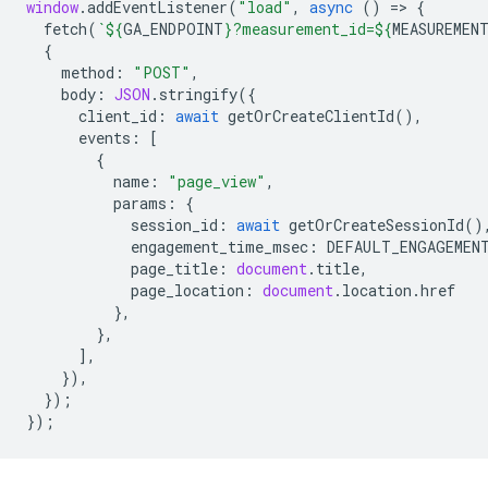
window
.
addEventListener
(
"load"
,
async
()
=
>
{
fetch
(
`
${
GA_ENDPOINT
}
?measurement_id=
${
MEASUREMEN
{
method
:
"POST"
,
body
:
JSON
.
stringify
({
client_id
:
await
getOrCreateClientId
(),
events
:
[
{
name
:
"page_view"
,
params
:
{
session_id
:
await
getOrCreateSessionId
()
engagement_time_msec
:
DEFAULT_ENGAGEMEN
page_title
:
document
.
title
,
page_location
:
document
.
location
.
href
},
},
],
}),
});
});