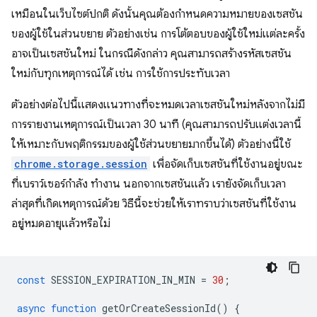
เหมือนในเว็บไซต์ปกติ ดังนั้นคุณต้องกำหนดความหมายของเซสชัน
ของผู้ใช้ในส่วนขยาย ตัวอย่างเช่น การโต้ตอบของผู้ใช้ใหม่แต่ละครั้ง
อาจเป็นเซสชันใหม่ ในกรณีดังกล่าว คุณสามารถสร้างรหัสเซสชัน
ใหม่กับทุกเหตุการณ์ได้ เช่น การใช้การประทับเวลา
ตัวอย่างต่อไปนี้แสดงแนวทางที่จะหมดเวลาเซสชันใหม่หลังจากไม่มี
การรายงานเหตุการณ์เป็นเวลา 30 นาที (คุณสามารถปรับแต่งเวลานี้
ให้เหมาะกับพฤติกรรมของผู้ใช้ส่วนขยายมากขึ้นได้) ตัวอย่างนี้ใช้
chrome.storage.session
เพื่อจัดเก็บเซสชันที่ใช้งานอยู่ขณะ
ที่เบราว์เซอร์กำลัง ทำงาน นอกจากเซสชันแล้ว เรายังจัดเก็บเวลา
ล่าสุดที่เกิดเหตุการณ์ด้วย วิธีนี้จะช่วยให้เราทราบว่าเซสชันที่ใช้งาน
อยู่หมดอายุแล้วหรือไม่
const
SESSION_EXPIRATION_IN_MIN
=
30
;
async
function
getOrCreateSessionId
()
{