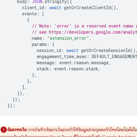
body
:
JSON
.
stringify
({
client_id
:
await
getOrCreateClientId
(),
events
:
[
{
// Note: 'error' is a reserved event name 
// see https://developers.google.com/analy
name
:
"extension_error"
,
params
:
{
session_id
:
await
getOrCreateSessionId
()
engagement_time_msec
:
DEFAULT_ENGAGEMEN
message
:
event
.
reason
.
message
,
stack
:
event
.
reason
.
stack
,
},
},
],
}),
});
});
ข้อควรระวัง:
การบันทึกข้อยกเว้นอาจทำให้ข้อมูลส่วนบุคคลรั่วไหลโดยไม่ตั้งใจ
คุณอาจต้องนำข้อมูลออกจาก Stack Trace ที่ไม่ควรส่งไปยัง Google Analytics