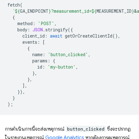
fetch
(
`
${
GA_ENDPOINT
}
?measurement_id=
${
MEASUREMENT_ID
}
&
{
method
:
'POST'
,
body
:
JSON
.
stringify
({
client_id
:
await
getOrCreateClientId
(),
events
:
[
{
name
:
'button_clicked'
,
params
:
{
id
:
'my-button'
,
},
},
],
}),
}
);
การดำเนินการนี้จะส่งเหตุการณ์
button_clicked
ซึ่งจะปรากฏ
ในรายงานเหตุการณ์
Google Analytics
หากต้องการดูเหตุการณ์