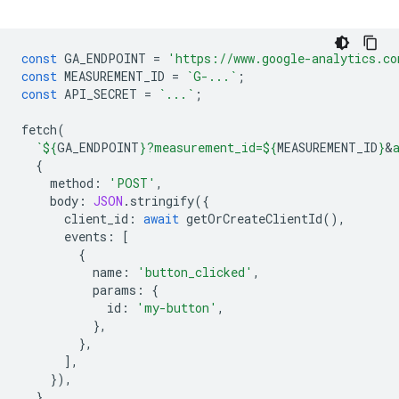
const
GA_ENDPOINT
=
'https://www.google-analytics.co
const
MEASUREMENT_ID
=
`G-...`
;
const
API_SECRET
=
`...`
;
fetch
(
`
${
GA_ENDPOINT
}
?measurement_id=
${
MEASUREMENT_ID
}
&
{
method
:
'POST'
,
body
:
JSON
.
stringify
({
client_id
:
await
getOrCreateClientId
(),
events
:
[
{
name
:
'button_clicked'
,
params
:
{
id
:
'my-button'
,
},
},
],
}),
}