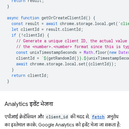
return
result
;
}
async
function
getOrCreateClientId
()
{
const
result
=
await
chrome
.
storage
.
local
.
get
(
'cli
let
clientId
=
result
.
clientId
;
if
(
!
clientId
)
{
// Generate a unique client ID, the actual value
// the <number>.<number> format since this is ty
const
unixTimestampSeconds
=
Math
.
floor
(
new
Date
clientId
=
`
${
getRandomId
()
}
.
${
unixTimestampSeco
await
chrome
.
storage
.
local
.
set
({
clientId
});
}
return
clientId
;
}
Analytics इवेंट भेजना
एपीआई क्रेडेंशियल और
client_id
की मदद से,
fetch
अनुरोध
का इस्तेमाल करके, Google Analytics को इवेंट भेजा जा सकता है: