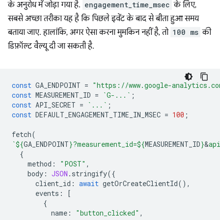
के अनुरोध में जोड़ा गया है.
engagement_time_msec
के लिए,
सबसे अच्छा तरीका यह है कि पिछले इवेंट के बाद से बीता हुआ समय
बताया जाए. हालांकि, अगर ऐसा करना मुमकिन नहीं है, तो
100 ms
की
डिफ़ॉल्ट वैल्यू दी जा सकती है.
const
GA_ENDPOINT
=
"https://www.google-analytics.co
const
MEASUREMENT_ID
=
`G-...`
;
const
API_SECRET
=
`...`
;
const
DEFAULT_ENGAGEMENT_TIME_IN_MSEC
=
100
;
fetch
(
`
${
GA_ENDPOINT
}
?measurement_id=
${
MEASUREMENT_ID
}
&
ap
{
method
:
"POST"
,
body
:
JSON
.
stringify
({
client_id
:
await
getOrCreateClientId
(),
events
:
[
{
name
:
"button_clicked"
,