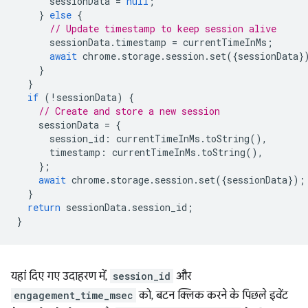
sessionData
=
null
;
}
else
{
// Update timestamp to keep session alive
sessionData
.
timestamp
=
currentTimeInMs
;
await
chrome
.
storage
.
session
.
set
({
sessionData
}
}
}
if
(
!
sessionData
)
{
// Create and store a new session
sessionData
=
{
session_id
:
currentTimeInMs
.
toString
(),
timestamp
:
currentTimeInMs
.
toString
(),
};
await
chrome
.
storage
.
session
.
set
({
sessionData
});
}
return
sessionData
.
session_id
;
}
यहां दिए गए उदाहरण में,
session_id
और
engagement_time_msec
को, बटन क्लिक करने के पिछले इवेंट