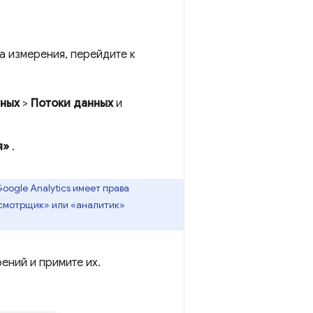
а измерения, перейдите к
нных
>
Потоки данных
и
я»
.
oogle Analytics имеет права
осмотрщик» или «аналитик»
ений и примите их.