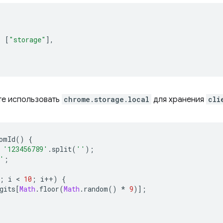
:
[
"storage"
],
те использовать
chrome.storage.local
для хранения
cli
omId
()
{
'123456789'
.
split
(
''
);
'
;
;
i
 < 
10
;
i
++
)
{
gits
[
Math
.
floor
(
Math
.
random
()
*
9
)];