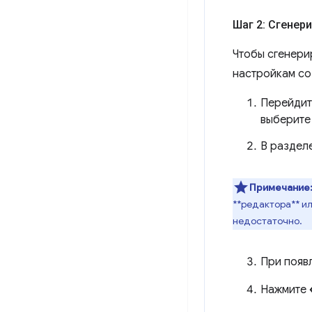
Шаг 2: Сгенер
Чтобы сгенери
настройкам со
Перейдит
выберите
В раздел
Примечание
**редактора** и
недостаточно.
При появ
Нажмите