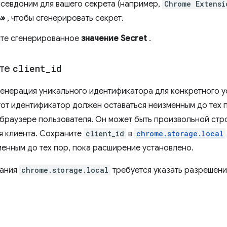
псевдоним для вашего секрета (например,
Chrome Extensi
ь»
, чтобы сгенерировать секрет.
те сгенерированное
значение Secret
.
йте
client
_
id
генерация уникального идентификатора для конкретного у
тот идентификатор должен оставаться неизменным до тех 
 браузере пользователя. Он может быть произвольной стр
я клиента. Сохраните
client_id
в
chrome.storage.local
менным до тех пор, пока расширение установлено.
вания
chrome.storage.local
требуется указать разрешен