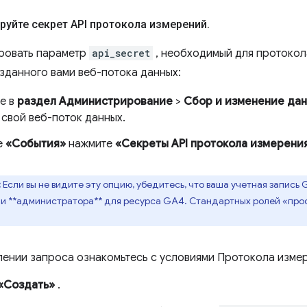
ируйте секрет API протокола измерений
.
ровать параметр
api_secret
, необходимый для протокол
зданного вами веб-потока данных:
е в
раздел Администрирование
>
Сбор и изменение да
 свой веб-поток данных.
е
«События»
нажмите
«Секреты API протокола измерени
:
Если вы не видите эту опцию, убедитесь, что ваша учетная запись G
ли **администратора** для ресурса GA4. Стандартных ролей «пр
лении запроса ознакомьтесь с условиями Протокола измер
«Создать»
.