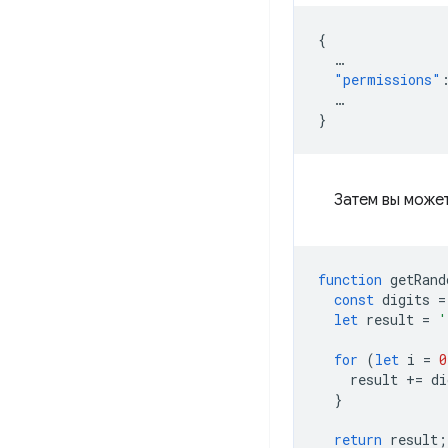
{
…
"permissions"
…
}
Затем вы може
function
getRand
const
digits
=
let
result
=
'
for
(
let
i
=
0
result
+=
di
}
return
result
;