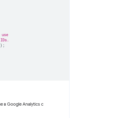
 use
 IDs.
);
 в Google Analytics с