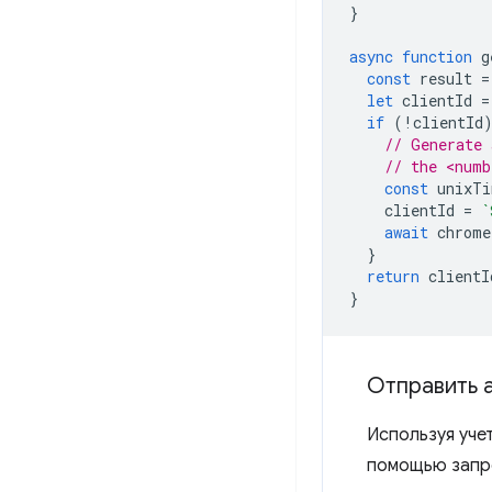
}
async
function
g
const
result
=
let
clientId
=
if
(
!
clientId
// Generate 
// the <numb
const
unixTi
clientId
=
`
await
chrome
}
return
clientI
}
Отправить 
Используя уче
помощью зап