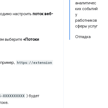
аналитичес
ких событий
ходимо настроить
поток веб-
у
работников
сферы услуг
Отладка
тем выберите
«Потоки
апример,
https://extension
G-XXXXXXXXXX
) будет
токе.