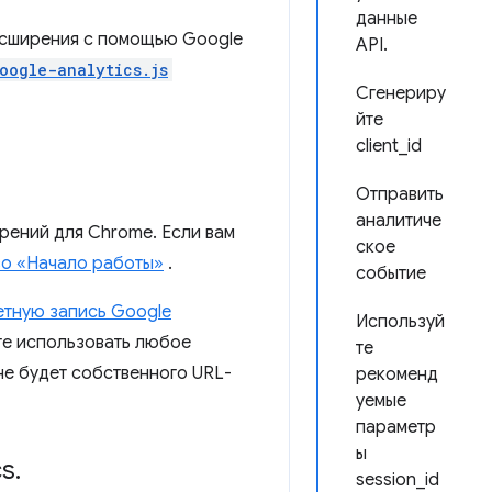
данные
расширения с помощью Google
API.
oogle-analytics.js
Сгенериру
йте
client_id
Отправить
аналитиче
рений для Chrome. Если вам
ское
во «Начало работы»
.
событие
етную запись Google
Используй
ете использовать любое
те
не будет собственного URL-
рекоменд
уемые
параметр
ы
cs
.
session_id