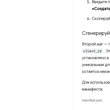
Введите 
«Создат
Скопируй
Сгенериру
Второй шаг — 
client_id
. Э
установлено в
уникальным дл
остается неиз
Для использо
манифеста:
manifest.json: