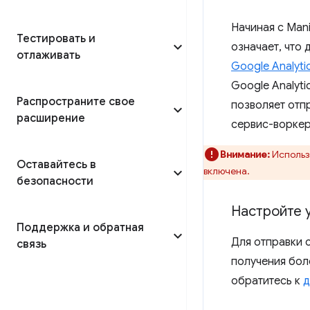
Начиная с Man
Тестировать и
означает, что
отлаживать
Google Analyti
Google Analyt
Распространите свое
позволяет отп
расширение
сервис-воркер
Внимание:
Использо
Оставайтесь в
включена.
безопасности
Настройте 
Поддержка и обратная
Для отправки 
связь
получения бол
обратитесь к
д