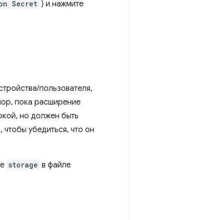
on Secret
) и нажмите
стройства/пользователя,
пор, пока расширение
окой, но должен быть
, чтобы убедиться, что он
ие
storage
в файле