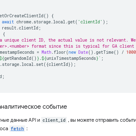
etOrCreateClientId
()
{
await
chrome
.
storage
.
local
.
get
(
'clientId'
);
result
.
clientId
;
)
{
a unique client ID, the actual value is not relevant. We
er>.<number> format since this is typical for GA client
mestampSeconds
=
Math
.
floor
(
new
Date
().
getTime
()
/
1000
${
getRandomId
()
}
.
${
unixTimestampSeconds
}
`
;
.
storage
.
local
.
set
({
clientId
});
d
;
аналитическое событие
тные данные API и
client_id
, вы можете отправить событие
роса
fetch
: