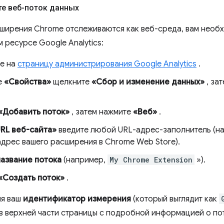
те веб-поток данных
ширения Chrome отслеживаются как веб-среда, вам необ
 ресурсе Google Analytics:
е на
страницу администрирования Google Analytics
.
е
«Свойства»
щелкните
«Сбор и изменение данных»
, за
«Добавить поток»
, затем нажмите
«Веб»
.
RL веб-сайта»
введите любой URL-адрес-заполнитель (н
адрес вашего расширения в Chrome Web Store).
название потока
(например,
My Chrome Extension
»).
«Создать поток»
.
ия ваш
идентификатор измерения
(который выглядит как
в верхней части страницы с подробной информацией о по