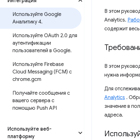
Интеграция
В этом руково
Используйте Google
Analytics.
Рабо
Аналитику 4
.
содержит весь 
Используйте OAuth 2
.
0 для
аутентификации
Требован
пользователей в Google
.
Используйте Firebase
В этом руково
Cloud Messaging (FCM) с
нужна информа
chrome
.
gcm
Для отслежива
Получайте сообщения с
Analytics
. Обр
вашего сервера с
значение в по
помощью Push API
адреса.
Используйте веб-
Используй
платформу