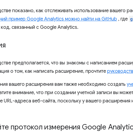
дстве показано, как отслеживать использование вашего 
чий пример Google Analytics можно найти на GitHub
, где
g
код, связанный с Google Analytics.
ия
дстве предполагается, что вы знакомы с написанием расши
ция о том, как написать расширение, прочтите
руководст
ния вашего расширения вам также необходимо создать
уч
атите внимание, что при создании учетной записи вы мож
ле URL-адреса веб-сайта, поскольку у вашего расширения 
те протокол измерения Google Analyti