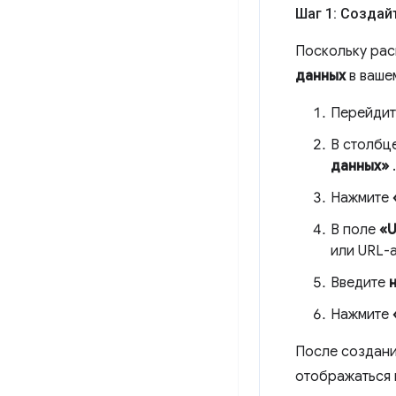
Шаг 1: Создай
Поскольку рас
данных
в вашем
Перейдит
В столбц
данных»
.
Нажмите
В поле
«U
или URL-
Введите
Нажмите
После создан
отображаться 