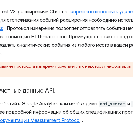
ifest V3, расширениям Chrome
запрещено выполнять удал
 для отслеживания событий расширения необходимо испол
cs
. Протокол измерения позволяет отправлять события н
ics с помощью HTTP-запросов. Преимущество такого подход
равлять аналитические события из любого места в вашем 
.
вание протокола измерения означает, что некоторая информация, 
учетные данные API
.
событий в Google Analytics вам необходимы
api_secret
и
ее подробной информации об общих спецификациях прот
окументации Measurement Protocol
.