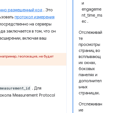
и
engageme
енно размещенный код
. Это
nt_time_ms
ьзовать
протокол измерения
ec .
епосредственно на серверы
а заключается в том, что он
Отслеживай
расширении, включая ваш
те
просмотры
страниц во
например, геолокация, не будет
всплывающ
их окнах,
боковых
панелях и
дополнител
ьных
measurement_id
. Для
страницах.
окола Measurement Protocol
Отслеживан
ие