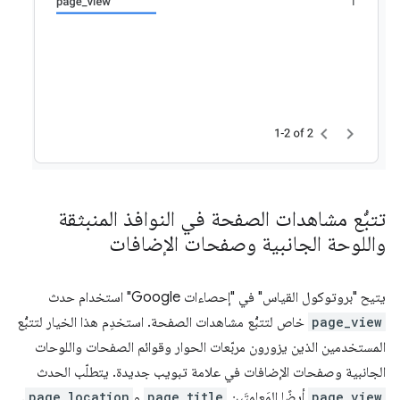
تتبُّع مشاهدات الصفحة في النوافذ المنبثقة
واللوحة الجانبية وصفحات الإضافات
يتيح "بروتوكول القياس" في "إحصاءات Google" استخدام حدث
page_view
خاص لتتبُّع مشاهدات الصفحة. استخدِم هذا الخيار لتتبُّع
المستخدمين الذين يزورون مربّعات الحوار وقوائم الصفحات واللوحات
الجانبية وصفحات الإضافات في علامة تبويب جديدة. يتطلّب الحدث
page_view
أيضًا المَعلمتَين
page_title
و
page_location
.