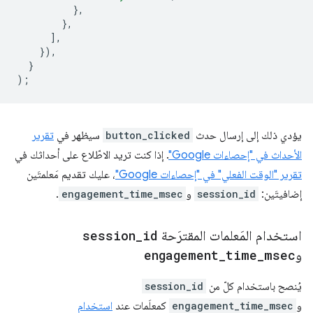
},
},
],
}),
}
);
يؤدي ذلك إلى إرسال حدث
button_clicked
سيظهر في
تقرير
الأحداث في "إحصاءات Google"
. إذا كنت تريد الاطّلاع على أحداثك في
تقرير "الوقت الفعلي" في "إحصاءات Google"
، عليك تقديم مَعلمتَين
إضافيتَين:
session_id
و
engagement_time_msec
.
استخدام المَعلمات المقترَحة
id
_
session
و
msec
_
time
_
engagement
يُنصح باستخدام كلّ من
session_id
و
engagement_time_msec
كمعلَمات عند
استخدام