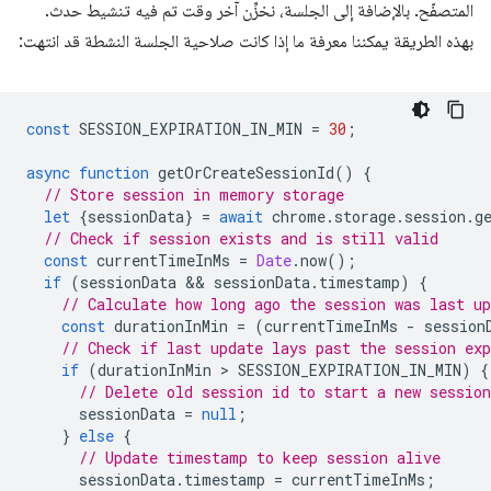
المتصفّح. بالإضافة إلى الجلسة، نخزِّن آخر وقت تم فيه تنشيط حدث.
بهذه الطريقة يمكننا معرفة ما إذا كانت صلاحية الجلسة النشطة قد انتهت:
const
SESSION_EXPIRATION_IN_MIN
=
30
;
async
function
getOrCreateSessionId
()
{
// Store session in memory storage
let
{
sessionData
}
=
await
chrome
.
storage
.
session
.
g
// Check if session exists and is still valid
const
currentTimeInMs
=
Date
.
now
();
if
(
sessionData
 && 
sessionData
.
timestamp
)
{
// Calculate how long ago the session was last up
const
durationInMin
=
(
currentTimeInMs
-
session
// Check if last update lays past the session exp
if
(
durationInMin
 > 
SESSION_EXPIRATION_IN_MIN
)
{
// Delete old session id to start a new session
sessionData
=
null
;
}
else
{
// Update timestamp to keep session alive
sessionData
.
timestamp
=
currentTimeInMs
;