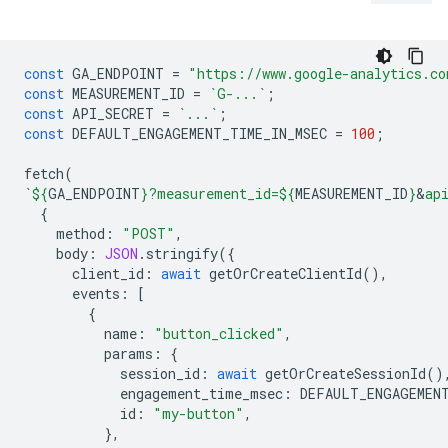
const
GA_ENDPOINT
=
"https://www.google-analytics.co
const
MEASUREMENT_ID
=
`G-...`
;
const
API_SECRET
=
`...`
;
const
DEFAULT_ENGAGEMENT_TIME_IN_MSEC
=
100
;
fetch
(
`
${
GA_ENDPOINT
}
?measurement_id=
${
MEASUREMENT_ID
}
&
ap
{
method
:
"POST"
,
body
:
JSON
.
stringify
({
client_id
:
await
getOrCreateClientId
(),
events
:
[
{
name
:
"button_clicked"
,
params
:
{
session_id
:
await
getOrCreateSessionId
()
engagement_time_msec
:
DEFAULT_ENGAGEMEN
id
:
"my-button"
,
},