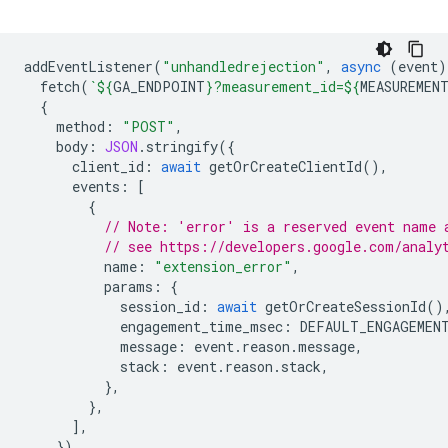
addEventListener
(
"unhandledrejection"
,
async
(
event
)
fetch
(
`
${
GA_ENDPOINT
}
?measurement_id=
${
MEASUREMEN
{
method
:
"POST"
,
body
:
JSON
.
stringify
({
client_id
:
await
getOrCreateClientId
(),
events
:
[
{
// Note: 'error' is a reserved event name 
// see https://developers.google.com/analy
name
:
"extension_error"
,
params
:
{
session_id
:
await
getOrCreateSessionId
()
engagement_time_msec
:
DEFAULT_ENGAGEMEN
message
:
event
.
reason
.
message
,
stack
:
event
.
reason
.
stack
,
},
},
],
}),