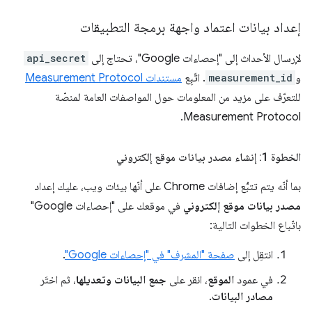
إعداد بيانات اعتماد واجهة برمجة التطبيقات
لإرسال الأحداث إلى "إحصاءات Google"، تحتاج إلى
api_secret
و
measurement_id
. اتّبِع
مستندات Measurement Protocol
للتعرّف على مزيد من المعلومات حول المواصفات العامة لمنصّة
Measurement Protocol.
الخطوة 1: إنشاء مصدر بيانات موقع إلكتروني
بما أنّه يتم تتبُّع إضافات Chrome على أنّها بيئات ويب، عليك إعداد
مصدر بيانات موقع إلكتروني
في موقعك على "إحصاءات Google"
باتّباع الخطوات التالية:
انتقِل إلى
صفحة "المشرف" في "إحصاءات Google"
.
في عمود
الموقع
، انقر على
جمع البيانات وتعديلها
، ثم اختَر
مصادر البيانات
.