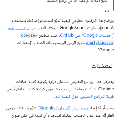
تتبُّع أحداث الإحصاءات في برامج الخدمة
يوضّح هذا البرنامج التعليمي كيفية تتبُّع استخدام إضافتك باستخدام
&quot;إحصاءات Google&quot;. يمكنك العثور على
عيّنة عملية من
"إحصاءات Google" على GitHub
، حيث يتضمّن
google-
analytics.js
جميع الرموز البرمجية ذات الصلة بـ "إحصاءات
Google".
المتطلبات
يفترض هذا البرنامج التعليمي أنّك على دراية بكيفية كتابة إضافات
Chrome. إذا كنت بحاجة إلى معلومات حول كيفية كتابة إضافة، يُرجى
قراءة
البرنامج التعليمي حول كيفية البدء
.
يجب أيضًا إعداد
حساب على "إحصاءات Google"
لتتبُّع إضافتك. يُرجى
العِلم أنّه عند إعداد الحساب، يمكنك استخدام أي قيمة في حقل عنوان