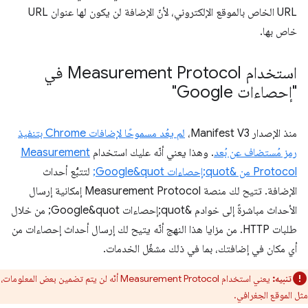
URL الخاص بالموقع الإلكتروني، لأنّ الإضافة لن يكون لها عنوان URL
خاص بها.
استخدام Measurement Protocol في
"إحصاءات Google"
منذ الإصدار Manifest V3،
لم يعُد مسموحًا لإضافات Chrome بتنفيذ
رمز مُستضاف عن بُعد
. وهذا يعني أنّه عليك استخدام
Measurement
Protocol من &quot;إحصاءات Google&quot;
لتتبُّع أحداث
الإضافة. تتيح لك منصة Measurement Protocol إمكانية إرسال
الأحداث مباشرةً إلى خوادم &quot;إحصاءات Google&quot; من خلال
طلبات HTTP. من مزايا هذا النهج أنّه يتيح لك إرسال أحداث إحصاءات من
أي مكان في إضافتك، بما في ذلك مشغّل الخدمات.
تنبيه:
يعني استخدام Measurement Protocol أنّه لن يتم تضمين بعض المعلومات،
مثل الموقع الجغرافي.