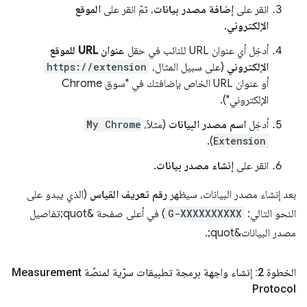
انقر على
إضافة مصدر بيانات
، ثمّ انقر على
الموقع
الإلكتروني
.
أدخِل أي عنوان URL للنائب في حقل
عنوان URL للموقع
الإلكتروني
(على سبيل المثال،
https://extension
أو عنوان URL الخاص بإضافتك في "سوق Chrome
الإلكتروني").
أدخِل
اسم مصدر البيانات
(مثلاً،
My Chrome
).
Extension
انقر على
إنشاء مصدر بيانات
.
بعد إنشاء مصدر البيانات، سيظهر
رقم تعريف القياس
(الذي يبدو على
النحو التالي:
G-XXXXXXXXXX
) في أعلى صفحة &quot;تفاصيل
مصدر البيانات&quot;.
الخطوة 2: إنشاء واجهة برمجة تطبيقات سرّية لمنصّة Measurement
Protocol