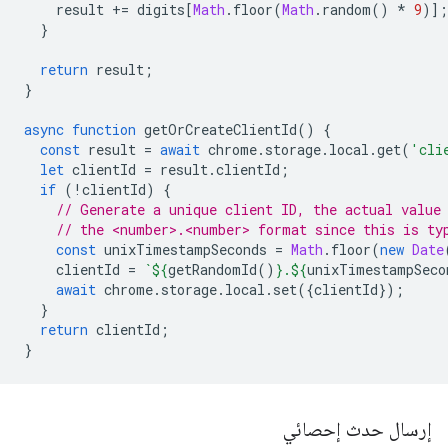
result
+=
digits
[
Math
.
floor
(
Math
.
random
()
*
9
)];
}
return
result
;
}
async
function
getOrCreateClientId
()
{
const
result
=
await
chrome
.
storage
.
local
.
get
(
'cli
let
clientId
=
result
.
clientId
;
if
(
!
clientId
)
{
// Generate a unique client ID, the actual value
// the <number>.<number> format since this is ty
const
unixTimestampSeconds
=
Math
.
floor
(
new
Date
clientId
=
`
${
getRandomId
()
}
.
${
unixTimestampSeco
await
chrome
.
storage
.
local
.
set
({
clientId
});
}
return
clientId
;
}
إرسال حدث إحصائي