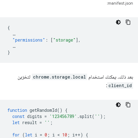
manifest.json:
{
…
"permissions"
:
[
"storage"
],
…
}
بعد ذلك، يمكنك استخدام
chrome.storage.local
لتخزين
:
client_id
function
getRandomId
()
{
const
digits
=
'123456789'
.
split
(
''
);
let
result
=
''
;
for
(
let
i
=
0
;
i
 < 
10
;
i
++
)
{