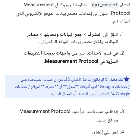
لإنشاء
api_secret
المطلوبة لبروتوكول Measurement
Protocol، انتقِل إلى إعدادات مصدر بيانات الموقع الإلكتروني الذي
أنشأته للتو:
انتقِل إلى
المشرف
>
جمع البيانات وتعديلها
>
مصادر
البيانات
واختَر مصدر بيانات الموقع الإلكتروني.
في قسم
الأحداث
، انقر على
واجهات برمجة التطبيقات
السرّية في Measurement Protocol
.
ملاحظة:
إذا لم يظهر لك هذا الخيار، تأكَّد من أنّ حساب المستخدم على
"إحصاءات Google" لديه أذونات **محرِّر** أو **مشرف** لموقع "إحصاءات
Google‏ 4". لا تكفي أدوار المشاهد أو المحلّل العادية.
إذا طُلب منك ذلك، اقرأ بنود Measurement Protocol
ووافِق عليها.
انقر على
إنشاء
.