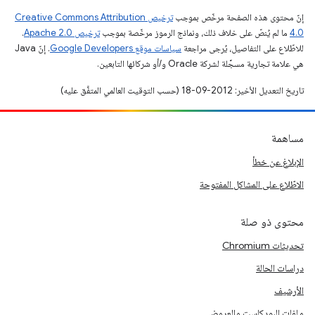
إنّ محتوى هذه الصفحة مرخّص بموجب
ترخيص Creative Commons Attribution
4.0‏
ما لم يُنصّ على خلاف ذلك، ونماذج الرموز مرخّصة بموجب
ترخيص Apache 2.0‏
.
للاطّلاع على التفاصيل، يُرجى مراجعة
سياسات موقع Google Developers‏
. إنّ Java
هي علامة تجارية مسجَّلة لشركة Oracle و/أو شركائها التابعين.
تاريخ التعديل الأخير: 2012-09-18 (حسب التوقيت العالمي المتفَّق عليه)
مساهمة
الإبلاغ عن خطأ
الاطّلاع على المشاكل المفتوحة
محتوى ذو صلة
تحديثات Chromium
دراسات الحالة
الأرشيف
ملفات البودكاست والعروض