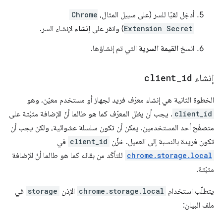
أدخِل لقبًا للسر (على سبيل المثال،
Chrome
Extension Secret
) وانقر على
إنشاء
لإنشاء السر.
انسخ
القيمة السرية
التي تم إنشاؤها.
إنشاء
id
_
client
الخطوة الثانية هي إنشاء معرّف فريد لجهاز أو مستخدم معيّن، وهو
client_id
. يجب أن يظل المعرّف كما هو طالما أنّ الإضافة مثبّتة على
متصفّح أحد المستخدمين. يمكن أن تكون سلسلة عشوائية، ولكن يجب أن
تكون فريدة بالنسبة إلى العميل. خزِّن
client_id
في
chrome.storage.local
للتأكّد من بقائه كما هو طالما أنّ الإضافة
مثبّتة.
يتطلّب استخدام
chrome.storage.local
الإذن
storage
في
ملف البيان: