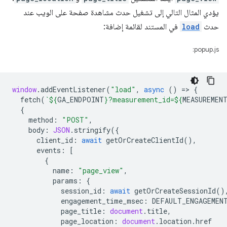
يؤدي المثال التالي إلى تشغيل حدث مشاهدة صفحة على الويب عند
حدث
load
في المستند لقائمة إضافة:
popup.js:
window
.
addEventListener
(
"load"
,
async
()
=
>
{
fetch
(
`
${
GA_ENDPOINT
}
?measurement_id=
${
MEASUREMEN
{
method
:
"POST"
,
body
:
JSON
.
stringify
({
client_id
:
await
getOrCreateClientId
(),
events
:
[
{
name
:
"page_view"
,
params
:
{
session_id
:
await
getOrCreateSessionId
()
engagement_time_msec
:
DEFAULT_ENGAGEMEN
page_title
:
document
.
title
,
page_location
:
document
.
location
.
href