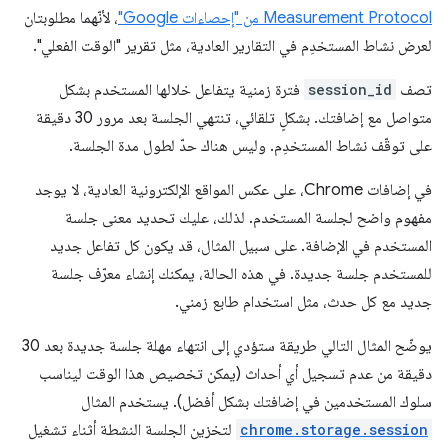
Measurement Protocol من "إحصاءات Google"
، لأنّهما مطلوبتان
لعرض نشاط المستخدِم في التقارير العادية، مثل تقرير "الوقت الفعلي".
تصف
session_id
فترة زمنية يتفاعل خلالها المستخدم بشكل
متواصل مع إضافتك. بشكلٍ تلقائي، تنتهي الجلسة بعد مرور 30 دقيقة
على توقّف نشاط المستخدِم. وليس هناك حدّ لطول مدة الجلسة.
في إضافات Chrome، على عكس المواقع الإلكترونية العادية، لا يوجد
مفهوم واضح لجلسة المستخدم. لذلك، عليك تحديد معنى جلسة
المستخدم في الإضافة. على سبيل المثال، قد يكون كل تفاعل جديد
للمستخدم جلسة جديدة. في هذه الحالة، يمكنك إنشاء معرّف جلسة
جديد مع كل حدث، مثل استخدام طابع زمني.
يوضّح المثال التالي طريقة ستؤدي إلى انتهاء مهلة جلسة جديدة بعد 30
دقيقة من عدم تسجيل أي أحداث (يمكن تخصيص هذا الوقت ليناسب
سلوك المستخدمين في إضافتك بشكل أفضل). يستخدم المثال
chrome.storage.session
لتخزين الجلسة النشطة أثناء تشغيل