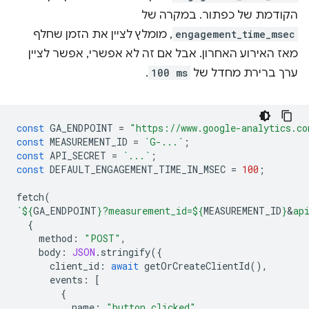
הקודמת של כפתור. במקרה של
engagement_time_msec
, מומלץ לציין את הזמן שחלף
מאז האירוע האחרון. אבל אם זה לא אפשרי, אפשר לציין
ערך ברירת מחדל של
100 ms
.
const
GA_ENDPOINT
=
"https://www.google-analytics.co
const
MEASUREMENT_ID
=
`G-...`
;
const
API_SECRET
=
`...`
;
const
DEFAULT_ENGAGEMENT_TIME_IN_MSEC
=
100
;
fetch
(
`
${
GA_ENDPOINT
}
?measurement_id=
${
MEASUREMENT_ID
}
&
ap
{
method
:
"POST"
,
body
:
JSON
.
stringify
({
client_id
:
await
getOrCreateClientId
(),
events
:
[
{
name
:
"button_clicked"
,