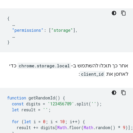
{
…
"permissions"
:
[
"storage"
],
…
}
אחר כך תוכלו להשתמש ב-
chrome.storage.local
כדי
לאחסן את
client_id
:
function
getRandomId
()
{
const
digits
=
'123456789'
.
split
(
''
);
let
result
=
''
;
for
(
let
i
=
0
;
i
 < 
10
;
i
++
)
{
result
+=
digits
[
Math
.
floor
(
Math
.
random
()
*
9
)];