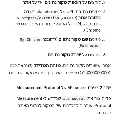
לוחצים על
הוספת מקור נתונים
ואז על
אתר
.
מזינים כתובת URL של placeholder בשדה
כתובת אתר
(לדוגמה,
https://extension
או
כתובת ה-URL של התוסף בחנות האינטרנט של
Chrome).
מזינים
שם מקור נתונים
(לדוגמה,
My Chrome
).
Extension
לוחצים על
יצירת מקור נתונים
.
אחרי שיוצרים מקור נתונים,
מזהה המדידה
(שנראה כמו
G-XXXXXXXXXX
) מופיע בראש הדף 'פרטי מקור הנתונים'.
שלב 2: יצירת API secret של Measurement Protocol
כדי ליצור את
api_secret
שנדרש ל-Measurement
Protocol, עוברים להגדרות של המקור לנתוני האתר
שיצרתם: