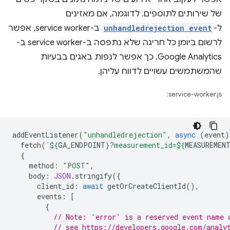
של שירותים לתוספים. לדוגמה, אם מאזינים
ל-
unhandledrejection event
ב-service worker, אפשר
לרשום ביומן כל חריגה שלא נתפסה ב-service worker ב-
Google Analytics. כך אפשר לנפות באגים בבעיות
שהמשתמשים עשויים לדווח עליהן.
service-worker.js:
addEventListener
(
"unhandledrejection"
,
async
(
event
)
fetch
(
`
${
GA_ENDPOINT
}
?measurement_id=
${
MEASUREMEN
{
method
:
"POST"
,
body
:
JSON
.
stringify
({
client_id
:
await
getOrCreateClientId
(),
events
:
[
{
// Note: 'error' is a reserved event name 
// see https://developers.google.com/analy