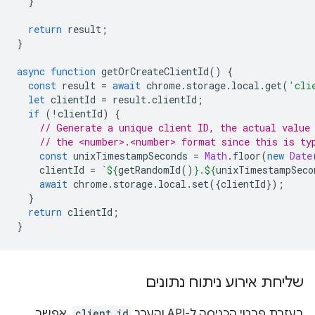
}
return
result
;
}
async
function
getOrCreateClientId
()
{
const
result
=
await
chrome
.
storage
.
local
.
get
(
'cli
let
clientId
=
result
.
clientId
;
if
(
!
clientId
)
{
// Generate a unique client ID, the actual value
// the <number>.<number> format since this is ty
const
unixTimestampSeconds
=
Math
.
floor
(
new
Date
clientId
=
`
${
getRandomId
()
}
.
${
unixTimestampSeco
await
chrome
.
storage
.
local
.
set
({
clientId
});
}
return
clientId
;
}
שליחת אירוע ניתוח נתונים
בעזרת פרטי הכניסה ל-API והערך
client_id
, אפשר