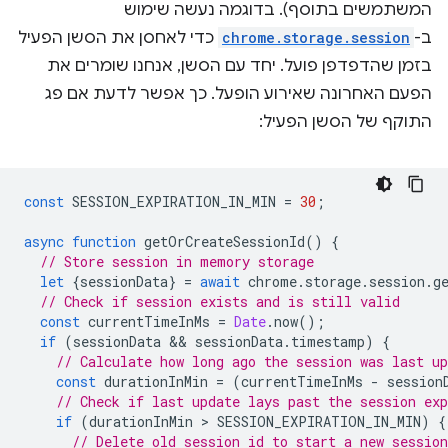
המשתמשים בתוסף). בדוגמה נעשה שימוש
ב-
chrome.storage.session
כדי לאחסן את הסשן הפעיל
בזמן שהדפדפן פועל. יחד עם הסשן, אנחנו שומרים את
הפעם האחרונה שאירוע הופעל. כך אפשר לדעת אם פג
התוקף של הסשן הפעיל:
const
SESSION_EXPIRATION_IN_MIN
=
30
;
async
function
getOrCreateSessionId
()
{
// Store session in memory storage
let
{
sessionData
}
=
await
chrome
.
storage
.
session
.
g
// Check if session exists and is still valid
const
currentTimeInMs
=
Date
.
now
();
if
(
sessionData
 && 
sessionData
.
timestamp
)
{
// Calculate how long ago the session was last up
const
durationInMin
=
(
currentTimeInMs
-
session
// Check if last update lays past the session exp
if
(
durationInMin
 > 
SESSION_EXPIRATION_IN_MIN
)
{
// Delete old session id to start a new session