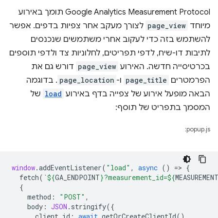
‫Google Analytics Measurement Protocol תומך באירוע
מיוחד
page_view
לצורך מעקב אחר צפיות בדפים. אפשר
להשתמש בזה כדי לעקוב אחרי משתמשים שנכנסים
לתיבות דו-שיח, לדפי תפריטים, לחלוניות צד ולדפי תוספים
בכרטיסייה חדשה. האירוע
page_view
דורש גם את
הפרמטרים
page_title
ו-
page_location
. בדוגמה
הבאה מופעל אירוע של צפייה בדף באירוע
load
של
המסמך בתפריט של תוסף:
popup.js:
window
.
addEventListener
(
"load"
,
async
()
=
>
{
fetch
(
`
${
GA_ENDPOINT
}
?measurement_id=
${
MEASUREMEN
{
method
:
"POST"
,
body
:
JSON
.
stringify
({
client_id
:
await
getOrCreateClientId
(),