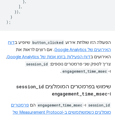
},
],
}),
}
);
הפעולה הזו שולחת אירוע
button_clicked
שיופיע ב
דוח
האירועים של Google Analytics
. אם רוצים לראות את
האירועים ב
דוח הפעילות בזמן אמת של Google Analytics
,
צריך לספק שני פרמטרים נוספים:
session_id
ו-
engagement_time_msec
.
שימוש בפרמטרים המומלצים
id
_
session
ו-
msec
_
time
_
engagement
session_id
ו-
engagement_time_msec
הם
פרמטרים
מומלצים כשמשתמשים ב-Measurement Protocol של