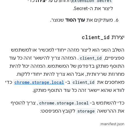
Extension Secret
) ולוחצים על
יצירה
כדי
ליצור את ה-Secret.
מעתיקים את
ערך הסוד
שנוצר.
יצירת
id
_
client
השלב השני הוא ליצור מזהה ייחודי למכשיר או למשתמש
ספציפיים,
client_id
. המזהה צריך להישאר זהה כל עוד
התוסף מותקן בדפדפן של המשתמש. המזהה יכול להיות
מחרוזת שרירותית, אבל הוא צריך להיות ייחודי ללקוח.
מאחסנים את
client_id
ב-
chrome.storage.local
כדי
לוודא שהוא יישאר זהה כל עוד התוסף מותקן.
כדי להשתמש ב-
chrome.storage.local
, צריך להוסיף
את ההרשאה
storage
לקובץ המניפסט:
manifest.json: