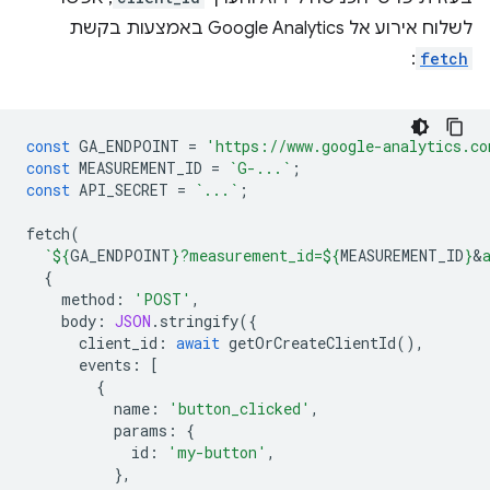
לשלוח אירוע אל Google Analytics באמצעות בקשת
:
fetch
const
GA_ENDPOINT
=
'https://www.google-analytics.co
const
MEASUREMENT_ID
=
`G-...`
;
const
API_SECRET
=
`...`
;
fetch
(
`
${
GA_ENDPOINT
}
?measurement_id=
${
MEASUREMENT_ID
}
&
{
method
:
'POST'
,
body
:
JSON
.
stringify
({
client_id
:
await
getOrCreateClientId
(),
events
:
[
{
name
:
'button_clicked'
,
params
:
{
id
:
'my-button'
,
},