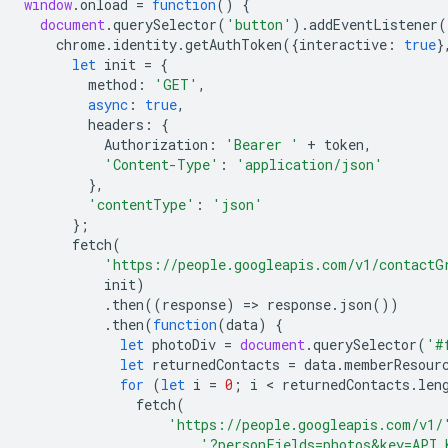
window
.
onload
=
function
()
{
document
.
querySelector
(
'button'
).
addEventListener
(
chrome
.
identity
.
getAuthToken
({
interactive
:
true
}
let
init
=
{
method
:
'GET'
,
async
:
true
,
headers
:
{
Authorization
:
'Bearer '
+
token
,
'Content-Type'
:
'application/json'
},
'contentType'
:
'json'
};
fetch
(
'https://people.googleapis.com/v1/contactG
init
)
.
then
((
response
)
=
>
response
.
json
())
.
then
(
function
(
data
)
{
let
photoDiv
=
document
.
querySelector
(
'#
let
returnedContacts
=
data
.
memberResour
for
(
let
i
=
0
;
i
 < 
returnedContacts
.
len
fetch
(
'https://people.googleapis.com/v1/
'?personFields=photos&key=API_