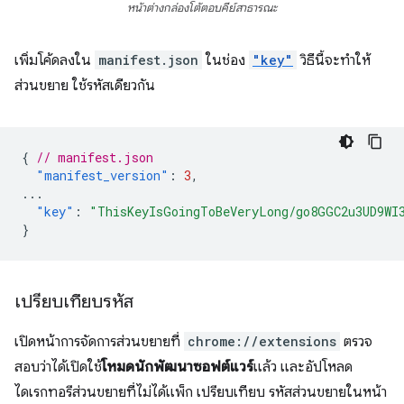
หน้าต่างกล่องโต้ตอบคีย์สาธารณะ
เพิ่มโค้ดลงใน
manifest.json
ในช่อง
"key"
วิธีนี้จะทำให้
ส่วนขยาย ใช้รหัสเดียวกัน
{
// manifest.json
"manifest_version"
:
3
,
...
"key"
:
"ThisKeyIsGoingToBeVeryLong/go8GGC2u3UD9WI
}
เปรียบเทียบรหัส
เปิดหน้าการจัดการส่วนขยายที่
chrome://extensions
ตรวจ
สอบว่าได้เปิดใช้
โหมดนักพัฒนาซอฟต์แวร์
แล้ว และอัปโหลด
ไดเรกทอรีส่วนขยายที่ไม่ได้แพ็ก เปรียบเทียบ รหัสส่วนขยายในหน้า