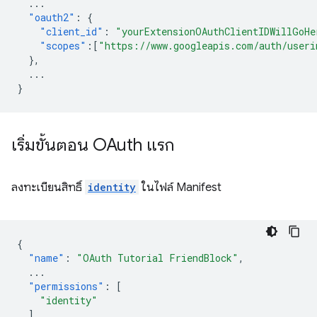
...
"oauth2"
:
{
"client_id"
:
"yourExtensionOAuthClientIDWillGoHe
"scopes"
:[
"https://www.googleapis.com/auth/useri
},
...
}
เริ่มขั้นตอน OAuth แรก
ลงทะเบียนสิทธิ์
identity
ในไฟล์ Manifest
{
"name"
:
"OAuth Tutorial FriendBlock"
,
...
"permissions"
:
[
"identity"
],