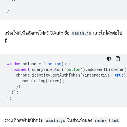
...
}
สร้างไฟล์เพื่อจัดการโฟลว์ OAuth ชื่อ
oauth.js
และใส่โค้ดต่อไป
นี้
window
.
onload
=
function
()
{
document
.
querySelector
(
'button'
).
addEventListener
(
chrome
.
identity
.
getAuthToken
({
interactive
:
true
}
console
.
log
(
token
);
});
});
};
วางแท็กสคริปต์สำหรับ
oauth.js
ในส่วนหัวของ
index.html