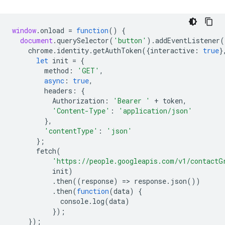
window
.
onload
=
function
()
{
document
.
querySelector
(
'button'
).
addEventListener
(
chrome
.
identity
.
getAuthToken
({
interactive
:
true
}
let
init
=
{
method
:
'GET'
,
async
:
true
,
headers
:
{
Authorization
:
'Bearer '
+
token
,
'Content-Type'
:
'application/json'
},
'contentType'
:
'json'
};
fetch
(
'https://people.googleapis.com/v1/contactG
init
)
.
then
((
response
)
=
>
response
.
json
())
.
then
(
function
(
data
)
{
console
.
log
(
data
)
});
});