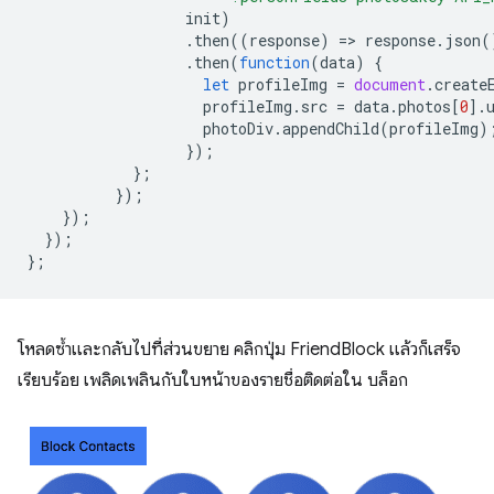
init
)
.
then
((
response
)
=
>
response
.
json
(
.
then
(
function
(
data
)
{
let
profileImg
=
document
.
create
profileImg
.
src
=
data
.
photos
[
0
].
photoDiv
.
appendChild
(
profileImg
)
});
};
});
});
});
};
โหลดซ้ำและกลับไปที่ส่วนขยาย คลิกปุ่ม FriendBlock แล้วก็เสร็จ
เรียบร้อย เพลิดเพลินกับใบหน้าของรายชื่อติดต่อใน บล็อก