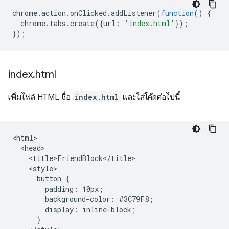
chrome
.
action
.
onClicked
.
addListener
(
function
()
{
chrome
.
tabs
.
create
({
url
:
'index.html'
});
});
index
.
html
เพิ่มไฟล์ HTML ชื่อ
index.html
และใส่โค้ดต่อไปนี้
<html>

  <head>

    <title>FriendBlock</title>

    <style>

      button {

        padding: 10px;

        background-color: #3C79F8;

        display: inline-block;

      }
