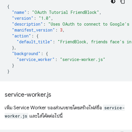
{
"name"
:
"OAuth Tutorial FriendBlock"
,
"version"
:
"1.0"
,
"description"
:
"Uses OAuth to connect to Google's 
"manifest_version"
:
3
,
"action"
:
{
"default_title"
:
"FriendBlock, friends face's in
},
"background"
:
{
"service_worker"
:
"service-worker.js"
}
}
service-worker
.
js
เพิ่ม Service Worker ของส่วนขยายโดยสร้างไฟล์ชื่อ
service-
worker.js
และใส่โค้ดต่อไปนี้