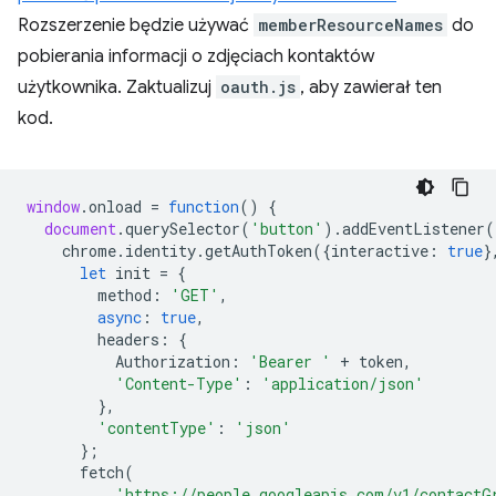
Rozszerzenie będzie używać
memberResourceNames
do
pobierania informacji o zdjęciach kontaktów
użytkownika. Zaktualizuj
oauth.js
, aby zawierał ten
kod.
window
.
onload
=
function
()
{
document
.
querySelector
(
'button'
).
addEventListener
(
chrome
.
identity
.
getAuthToken
({
interactive
:
true
}
let
init
=
{
method
:
'GET'
,
async
:
true
,
headers
:
{
Authorization
:
'Bearer '
+
token
,
'Content-Type'
:
'application/json'
},
'contentType'
:
'json'
};
fetch
(
'https://people.googleapis.com/v1/contactG