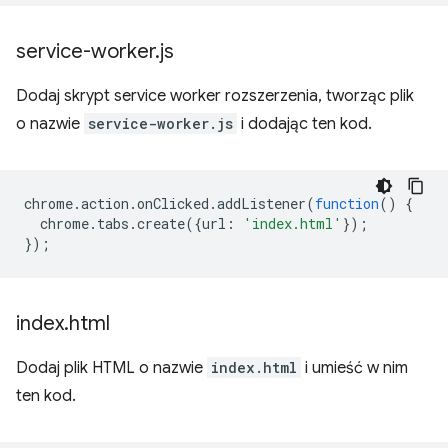
service-worker
.
js
Dodaj skrypt service worker rozszerzenia, tworząc plik
o nazwie
service-worker.js
i dodając ten kod.
chrome
.
action
.
onClicked
.
addListener
(
function
()
{
chrome
.
tabs
.
create
({
url
:
'index.html'
});
});
index
.
html
Dodaj plik HTML o nazwie
index.html
i umieść w nim
ten kod.