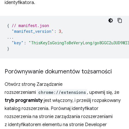
identyfikatora.
{
// manifest.json
"manifest_version"
:
3
,
...
"key"
:
"ThisKeyIsGoingToBeVeryLong/go8GGC2u3UD9WI
}
Porównywanie dokumentów tożsamości
Otwórz stronę Zarządzanie
rozszerzeniami
chrome://extensions
, upewnij się, że
tryb programisty
jest włączony, i prześlij rozpakowany
katalog rozszerzenia. Porównaj identyfikator
rozszerzenia na stronie zarządzania rozszerzeniami
z identyfikatorem elementu na stronie Developer