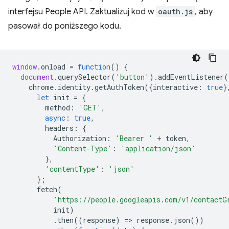
interfejsu People API. Zaktualizuj kod w
oauth.js
, aby
pasował do poniższego kodu.
window
.
onload
=
function
()
{
document
.
querySelector
(
'button'
).
addEventListener
(
chrome
.
identity
.
getAuthToken
({
interactive
:
true
}
let
init
=
{
method
:
'GET'
,
async
:
true
,
headers
:
{
Authorization
:
'Bearer '
+
token
,
'Content-Type'
:
'application/json'
},
'contentType'
:
'json'
};
fetch
(
'https://people.googleapis.com/v1/contactG
init
)
.
then
((
response
)
=
>
response
.
json
())