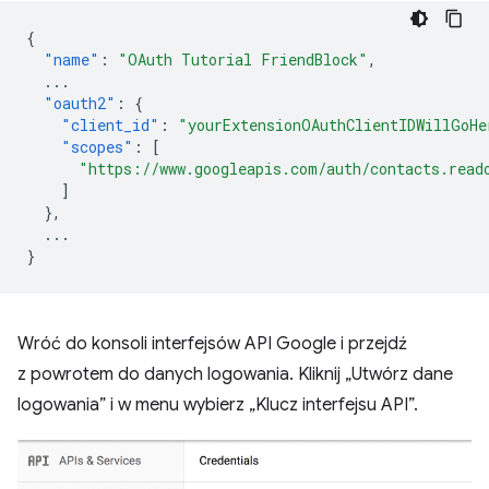
{
"name"
:
"OAuth Tutorial FriendBlock"
,
...
"oauth2"
:
{
"client_id"
:
"yourExtensionOAuthClientIDWillGoHe
"scopes"
:
[
"https://www.googleapis.com/auth/contacts.read
]
},
...
}
Wróć do konsoli interfejsów API Google i przejdź
z powrotem do danych logowania. Kliknij „Utwórz dane
logowania” i w menu wybierz „Klucz interfejsu API”.