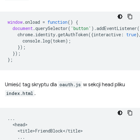
window
.
onload
=
function
()
{
document
.
querySelector
(
'button'
).
addEventListener
(
chrome
.
identity
.
getAuthToken
({
interactive
:
true
}
console
.
log
(
token
);
});
});
};
Umieść tag skryptu dla
oauth.js
w sekcji head pliku
index.html
.
...

  <head>

    <title>FriendBlock</title>

    ...
