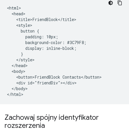
<html>

  <head>

    <title>FriendBlock</title>

    <style>

      button {

        padding: 10px;

        background-color: #3C79F8;

        display: inline-block;

      }

    </style>

  </head>

  <body>

    <button>FriendBlock Contacts</button>

    <div id="friendDiv"></div>

  </body>

Zachowaj spójny identyfikator
rozszerzenia