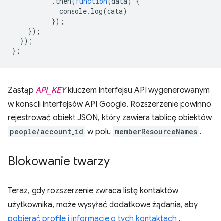
.
then
(
function
(
data
)
{
console
.
log
(
data
)
});
});
});
};
Zastąp
API_KEY
kluczem interfejsu API wygenerowanym
w konsoli interfejsów API Google. Rozszerzenie powinno
rejestrować obiekt JSON, który zawiera tablicę obiektów
people/account_id
w polu
memberResourceNames
.
Blokowanie twarzy
Teraz, gdy rozszerzenie zwraca listę kontaktów
użytkownika, może wysyłać dodatkowe żądania, aby
pobierać profile i informacje o tych kontaktach
.