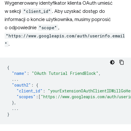
Wygenerowany identyfikator klienta OAuth umieść
w sekcji
"client_id"
. Aby uzyskać dostęp do
informacji o koncie użytkownika, musimy poprosić
o odpowiednie
"scope"
,
"https://www.googleapis.com/auth/userinfo.email
"
.
{
"name"
:
"OAuth Tutorial FriendBlock"
,
...
"oauth2"
:
{
"client_id"
:
"yourExtensionOAuthClientIDWillGoHe
"scopes"
:[
"https://www.googleapis.com/auth/useri
},
...
}