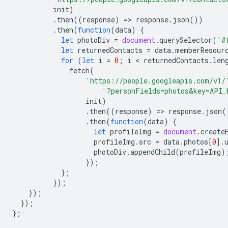
init
)
.
then
((
response
)
=
>
response
.
json
())
.
then
(
function
(
data
)
{
let
photoDiv
=
document
.
querySelector
(
'#
let
returnedContacts
=
data
.
memberResour
for
(
let
i
=
0
;
i
 < 
returnedContacts
.
len
fetch
(
'https://people.googleapis.com/v1/
'?personFields=photos&key=API_
init
)
.
then
((
response
)
=
>
response
.
json
(
.
then
(
function
(
data
)
{
let
profileImg
=
document
.
create
profileImg
.
src
=
data
.
photos
[
0
].
photoDiv
.
appendChild
(
profileImg
)
});
};
});
});
});
};