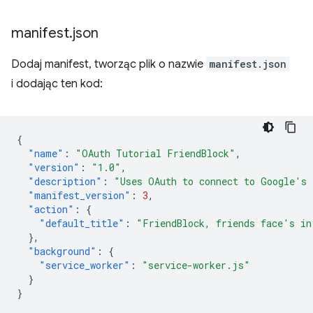
manifest
.
json
Dodaj manifest, tworząc plik o nazwie
manifest.json
i dodając ten kod:
{
"name"
:
"OAuth Tutorial FriendBlock"
,
"version"
:
"1.0"
,
"description"
:
"Uses OAuth to connect to Google's 
"manifest_version"
:
3
,
"action"
:
{
"default_title"
:
"FriendBlock, friends face's in
},
"background"
:
{
"service_worker"
:
"service-worker.js"
}
}