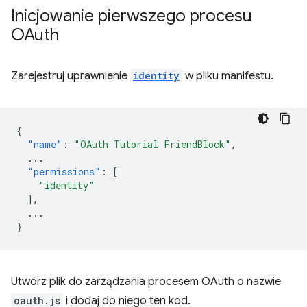
Inicjowanie pierwszego procesu
OAuth
Zarejestruj uprawnienie
identity
w pliku manifestu.
{
"name"
:
"OAuth Tutorial FriendBlock"
,
...
"permissions"
:
[
"identity"
],
...
}
Utwórz plik do zarządzania procesem OAuth o nazwie
oauth.js
i dodaj do niego ten kod.