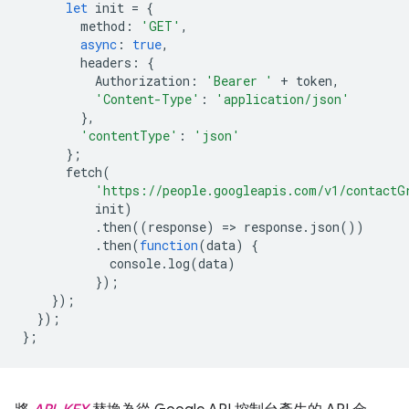
let
init
=
{
method
:
'GET'
,
async
:
true
,
headers
:
{
Authorization
:
'Bearer '
+
token
,
'Content-Type'
:
'application/json'
},
'contentType'
:
'json'
};
fetch
(
'https://people.googleapis.com/v1/contactG
init
)
.
then
((
response
)
=
>
response
.
json
())
.
then
(
function
(
data
)
{
console
.
log
(
data
)
});
});
});
};