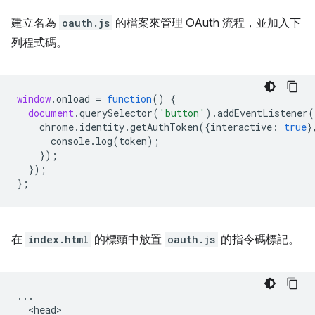
建立名為
oauth.js
的檔案來管理 OAuth 流程，並加入下
列程式碼。
window
.
onload
=
function
()
{
document
.
querySelector
(
'button'
).
addEventListener
(
chrome
.
identity
.
getAuthToken
({
interactive
:
true
}
console
.
log
(
token
);
});
});
};
在
index.html
的標頭中放置
oauth.js
的指令碼標記。
...

  <head>
