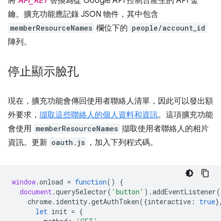
將
API_KEY
替換為從 Google API 控制台產生的 API 金
鑰。擴充功能應記錄 JSON 物件，其中包含
memberResourceNames
欄位下的
people/account_id
陣列。
停止顯示臉孔
現在，擴充功能會傳回使用者聯絡人清單，因此可以發出額
外要求，
擷取這些聯絡人的個人資料和資訊
。這項擴充功能
會使用
memberResourceNames
擷取使用者聯絡人的相片
資訊。更新
oauth.js
，加入下列程式碼。
window
.
onload
=
function
()
{
document
.
querySelector
(
'button'
).
addEventListener
(
chrome
.
identity
.
getAuthToken
({
interactive
:
true
}
let
init
=
{