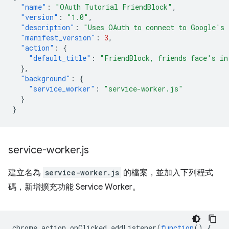
"name"
:
"OAuth Tutorial FriendBlock"
,
"version"
:
"1.0"
,
"description"
:
"Uses OAuth to connect to Google's 
"manifest_version"
:
3
,
"action"
:
{
"default_title"
:
"FriendBlock, friends face's in
},
"background"
:
{
"service_worker"
:
"service-worker.js"
}
}
service-worker
.
js
建立名為
service-worker.js
的檔案，並加入下列程式
碼，新增擴充功能 Service Worker。
chrome
.
action
.
onClicked
.
addListener
(
function
()
{