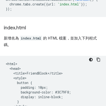
chrome
.
tabs
.
create
({
url
:
'index.html'
});
});
index
.
html
新增名為
index.html
的 HTML 檔案，並加入下列程式
碼。
<html>

  <head>

    <title>FriendBlock</title>

    <style>

      button {

        padding: 10px;

        background-color: #3C79F8;

        display: inline-block;

      }
