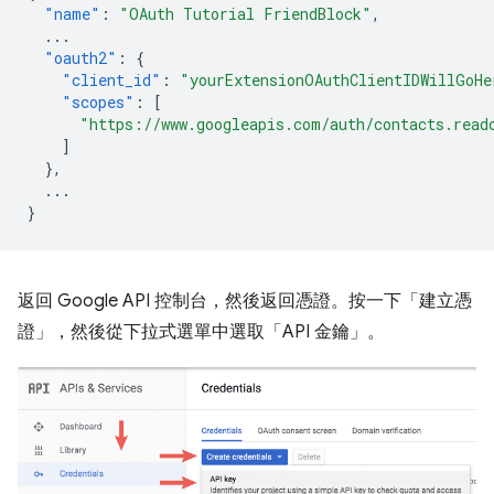
"name"
:
"OAuth Tutorial FriendBlock"
,
...
"oauth2"
:
{
"client_id"
:
"yourExtensionOAuthClientIDWillGoHe
"scopes"
:
[
"https://www.googleapis.com/auth/contacts.read
]
},
...
}
返回 Google API 控制台，然後返回憑證。按一下「建立憑
證」，然後從下拉式選單中選取「API 金鑰」。