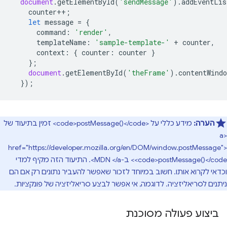
document
.
getElementById
(
'sendMessage'
).
addEventLis
counter
++
;
let
message
=
{
command
:
'render'
,
templateName
:
'sample-template-'
+
counter
,
context
:
{
counter
:
counter
}
};
document
.
getElementById
(
'theFrame'
).
contentWindo
});
הערה:
מידע כללי על <code>postMessage()</code> זמין בתיעוד של
<a
href="https://developer.mozilla.org/en/DOM/window.postMessage">
<code>postMessage()</code> ב-MDN </a>. התיעוד הזה מקיף למדי
וכדאי לקרוא אותו. חשוב במיוחד לזכור שאפשר להעביר נתונים רק אם הם
ניתנים לסריאליזציה. לדוגמה, אי אפשר לבצע סריאליזציה של פונקציות.
ביצוע פעולה מסוכנת