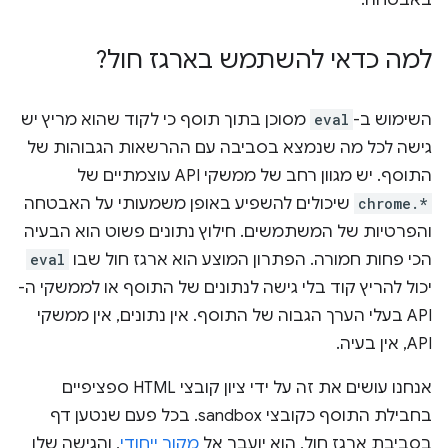
באבטחה.
למה כדאי להשתמש בארגז חול?
השימוש ב-
eval
מסוכן בתוך תוסף כי לקוד שהוא מריץ יש
גישה לכל מה שנמצא בסביבה עם ההרשאות הגבוהות של
התוסף. יש מגוון רחב של ממשקי API עוצמתיים של
chrome.*
שיכולים להשפיע באופן משמעותי על האבטחה
והפרטיות של המשתמשים. חילוץ נתונים פשוט הוא הבעיה
הכי פחות חמורה. הפתרון המוצע הוא ארגז חול שבו
eval
יכול להריץ קוד בלי גישה לנתונים של התוסף או לממשקי ה-
API בעלי הערך הגבוה של התוסף. אין נתונים, אין ממשקי
API, אין בעיה.
אנחנו עושים את זה על ידי ציון קובצי HTML ספציפיים
בחבילת התוסף כקובצי sandbox. בכל פעם שנטען דף
בסביבת ארגז חול, הוא יועבר אל
מקור ייחודי
, והגישה שלו