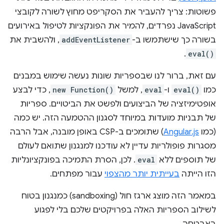
פשוטות: צריך להעביר את הסקריפט מחוץ לשורה לקובצי
JavaScript נפרדים, להמיר את הפונקציות לטיפול באירועים
בשורה כך שישתמשו ב-
addEventListener
, ולהשבית את
.
eval()
עם זאת, ברור לנו שבספריות שונות נעשה שימוש במבנים
כמו
eval()
ו-
eval
, למשל
new Function()
, כדי לבצע
אופטימיזציה של הביצועים ולפשט את הביטויים. ספריות
של תבניות מועדות במיוחד לסגנון ההטמעה הזה. יש כמה
(כמו
Angular.js
) שתומכים ב-CSP באופן מובנה, אבל הרבה
מסגרות פופולריות עדיין לא עודכנו למנגנון שתואם לעולם
של תוספים ללא
eval
. לכן, הסרת התמיכה בפונקציונליות
הזו הייתה
בעייתית יותר מהצפוי
עבור מפתחים.
במאמר הזה מוצג ארגז חול (sandboxing) כמנגנון בטוח
לשילוב הספריות האלה בפרויקטים שלכם בלי לפגוע