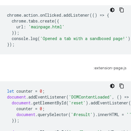
chrome
.
action
.
onClicked
.
addListener
(()
=
>
{
chrome
.
tabs
.
create
({
url
:
'mainpage.html'
});
console
.
log
(
'Opened a tab with a sandboxed page!'
)
});
extension-page.js:
let
counter
=
0
;
document
.
addEventListener
(
'DOMContentLoaded'
,
()
=
>
document
.
getElementById
(
'reset'
).
addEventListener
(
counter
=
0
;
document
.
querySelector
(
'#result'
).
innerHTML
=
'
});