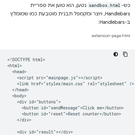
כש-
sandbox.html
נטען, הוא טוען את ספריית
Handlebars, ויוצר ומקמפל תבנית מוטבעת כמו שמומלץ
ב-Handlebars:
extension-page.html:
<!DOCTYPE html>

<html>

  <head>

    <script src="mainpage.js"></script>

    <link href="styles/main.css" rel="stylesheet" />

  </head>

  <body>

    <div id="buttons">

      <button id="sendMessage">Click me</button>

      <button id="reset">Reset counter</button>

    </div>

    <div id="result"></div>
