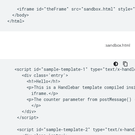
    <iframe id="theFrame" src="sandbox.html" style="
  </body>

sandbox.html:
   <script id="sample-template-1" type="text/x-handle
      <div class='entry'>

        <h1>Hello</h1>

        <p>This is a Handlebar template compiled insi
          iframe.</p>

        <p>The counter parameter from postMessage() 
          </p>

      </div>

    </script>

    <script id="sample-template-2" type="text/x-handl