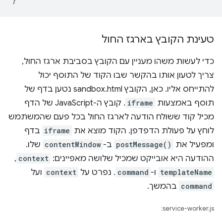
טעינת הקובץ בארגז החול
כדי לעשות משהו מעניין עם הקובץ בסביבת ארגז החול,
צריך לטעון אותו בהקשר שבו הקוד של התוסף יכול
להתייחס אליו. כאן, הקובץ sandbox.html נטען בדף של
תוסף באמצעות
iframe
. קובץ ה-JavaScript של הדף
מכיל קוד ששולח הודעה לארגז החול בכל פעם שהמשתמש
לוחץ על פעולת הדפדפן. הקוד מוצא את
iframe
בדף
ומפעיל את
postMessage()
ב-
contentWindow
שלו.
ההודעה היא אובייקט שמכיל שלושה מאפיינים:
context
,‏
templateName
ו-
command
. נפרט על
context
ועל
command
בהמשך.
service-worker.js: