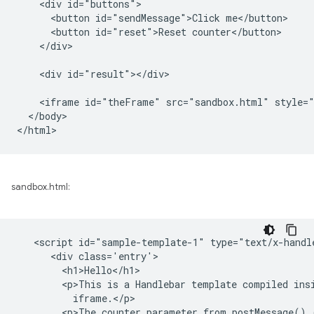
    <div id="buttons">

      <button id="sendMessage">Click me</button>

      <button id="reset">Reset counter</button>

    </div>

    <div id="result"></div>

    <iframe id="theFrame" src="sandbox.html" style="
  </body>

sandbox.html:
   <script id="sample-template-1" type="text/x-handle
      <div class='entry'>

        <h1>Hello</h1>

        <p>This is a Handlebar template compiled insi
          iframe.</p>

        <p>The counter parameter from postMessage() 