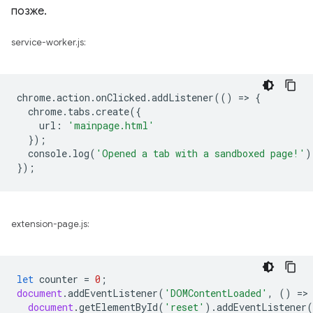
позже.
service-worker.js:
chrome
.
action
.
onClicked
.
addListener
(()
=
>
{
chrome
.
tabs
.
create
({
url
:
'mainpage.html'
});
console
.
log
(
'Opened a tab with a sandboxed page!'
)
});
extension-page.js:
let
counter
=
0
;
document
.
addEventListener
(
'DOMContentLoaded'
,
()
=
>
document
.
getElementById
(
'reset'
).
addEventListener
(