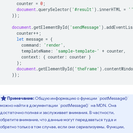
counter
=
0
;
document
.
querySelector
(
'#result'
).
innerHTML
=
'
});
document
.
getElementById
(
'sendMessage'
).
addEventLis
counter
++
;
let
message
=
{
command
:
'render'
,
templateName
:
'sample-template-'
+
counter
,
context
:
{
counter
:
counter
}
};
document
.
getElementById
(
'theFrame'
).
contentWindo
});
Примечание:
Общую информацию о функции `postMessage()`
можно найти в документации `postMessage()` на MDN. Она
достаточно полная и заслуживает внимания. В частности,
обратите внимание, что данные могут передаваться туда и
обратно только в том случае, если они сериализуемы. Функции,