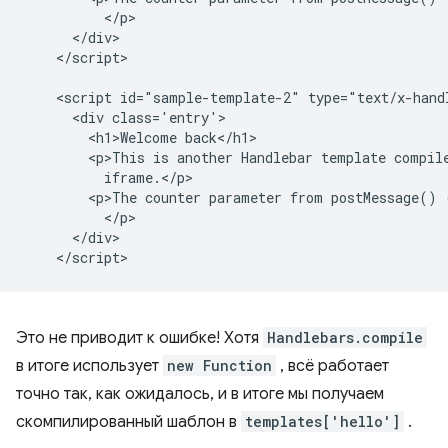
          </p>

      </div>

    </script>

    <script id="sample-template-2" type="text/x-handl
      <div class='entry'>

        <h1>Welcome back</h1>

        <p>This is another Handlebar template compile
          iframe.</p>

        <p>The counter parameter from postMessage() 
          </p>

      </div>

Это не приводит к ошибке! Хотя
Handlebars.compile
в итоге использует
new Function
, всё работает
точно так, как ожидалось, и в итоге мы получаем
скомпилированный шаблон в
templates['hello']
.