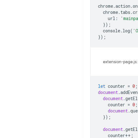
chrome
.
action
.
on
chrome
.
tabs
.
cr
url
:
'mainp
});
console
.
log
(
'O
});
extension-page.js:
let
counter
=
0
;
document
.
addEven
document
.
getEl
counter
=
0
;
document
.
que
});
document
.
getEl
counter
++
;