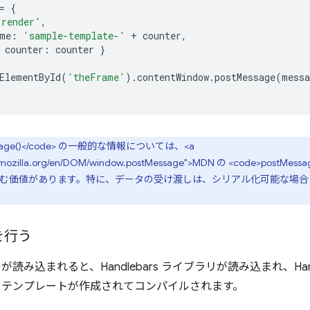
=
{
'render'
,
me
:
'sample-template-'
+
counter
,
counter
:
counter
}
ElementById
(
'theFrame'
).
contentWindow
.
postMessage
(
messa
essage()</code> の一般的な情報については、<a
oper.mozilla.org/en/DOM/window.postMessage">MDN の <code>po
む価値があります。特に、データの受け渡しは、シリアル化可能な場合
を行う
が読み込まれると、Handlebars ライブラリが読み込まれ、Han
 テンプレートが作成されてコンパイルされます。