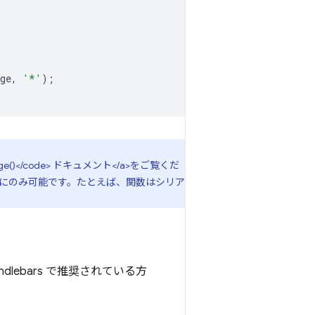
ge
,
'*'
);
stMessage()</code> ドキュメント</a>をご覧くだ
にのみ可能です。たとえば、関数はシリア
dlebars で推奨されている方