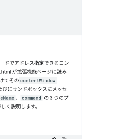
ードでアドレス指定できるコン
x.html が拡張機能ページに読み
けてその
contentWindow
たびにサンドボックスにメッセ
teName
、
command
の 3 つのプ
詳しく説明します。