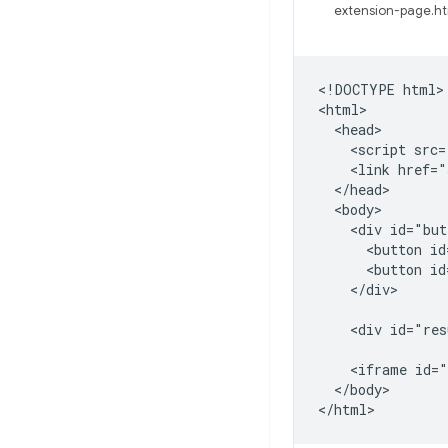
extension-page.ht
<!DOCTYPE html>

<html>

  <head>

    <script src=
    <link href="
  </head>

  <body>

    <div id="but
      <button id
      <button id
    </div>

    <div id="res
    <iframe id="
  </body>
