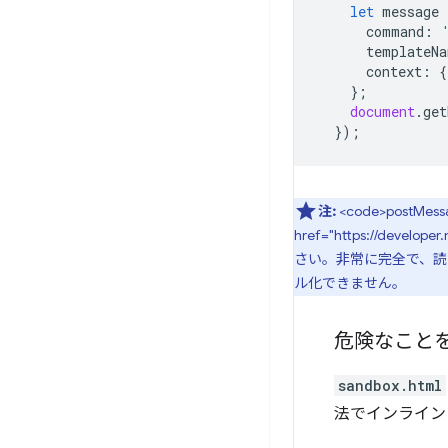
let
message
command
:
templateNa
context
:
{
};
document
.
get
});
注:
<code>postM
href="https://devel
さい。非常に完全で、読
ル化できません。
危険なこと
sandbox.html
法でインライン