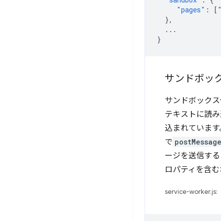
"pages"
:
[
},
...
}
サンドボッ
サンドボックス
テキストに読み
込まれています。
で
postMessag
ージを送信する
ロパティを含む
service-worker.js: