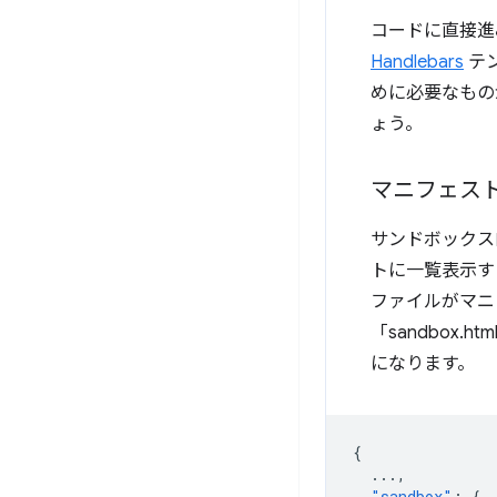
コードに直接進
Handlebars
テン
めに必要なもの
ょう。
マニフェス
サンドボックス
トに一覧表示す
ファイルがマニ
「sandbox
になります。
{
...
,
"sandbox"
:
{