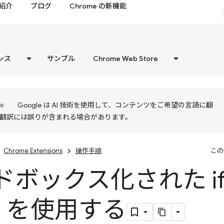
紹介
ブログ
Chrome の新機能
ンス
サンプル
Chrome Web Store
Google は AI 技術を使用して、コンテンツをご希望の言語に翻
I 翻訳には誤りが含まれる場合があります。
Chrome Extensions
操作手順
この
ボックス化された ifr
) を使用する