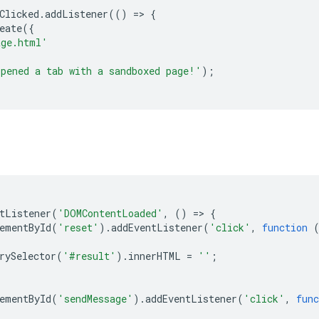
Clicked
.
addListener
(()
=
>
{
eate
({
age.html'
pened a tab with a sandboxed page!'
);
tListener
(
'DOMContentLoaded'
,
()
=
>
{
ementById
(
'reset'
).
addEventListener
(
'click'
,
function
rySelector
(
'#result'
).
innerHTML
=
''
;
ementById
(
'sendMessage'
).
addEventListener
(
'click'
,
func