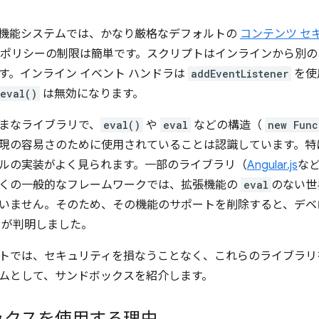
の拡張機能システムでは、かなり厳格なデフォルトの
コンテンツ セ
ポリシーの制限は簡単です。スクリプトはインラインから別の Jav
す。インライン イベント ハンドラは
addEventListener
を使
eval()
は無効になります。
まなライブラリで、
eval()
や
eval
などの構造（
new Func
現の容易さのために使用されていることは認識しています。特
ルの実装がよく見られます。一部のライブラリ（
Angular.js
など
くの一般的なフレームワークでは、拡張機能の
eval
のない世
いません。そのため、その機能のサポートを削除すると、デベ
とが判明しました。
トでは、セキュリティを損なうことなく、これらのライブラリ
ムとして、サンドボックスを紹介します。