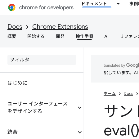
ドキュメント
事例
Docs
Chrome Extensions
概要
開始する
開発
操作手順
AI
リファレ
訳しています。A
はじめに
ホーム
Docs
ユーザー インターフェース
サンド
をデザインする
eval(
統合