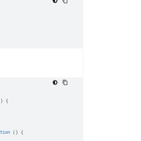
()
{
tion
()
{