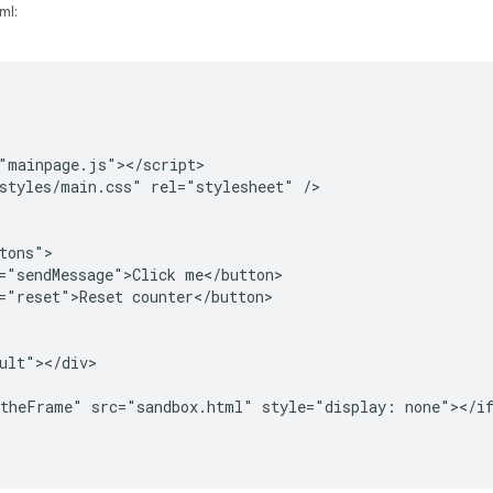
ml:
"mainpage.js"></script>

styles/main.css" rel="stylesheet" />

tons">

="sendMessage">Click me</button>

="reset">Reset counter</button>

ult"></div>

theFrame" src="sandbox.html" style="display: none"></if