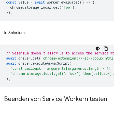
const
value
=
await
worker
.
evaluate
(()
=
>
{
chrome
.
storage
.
local
.
get
(
'foo'
);
});
In Selenium:
// Selenium doesn't allow us to access the service w
await
driver
.
get
(
'chrome-extension://<id>/popup.html
await
driver
.
executeAsyncScript
(
'const callback = arguments[arguments.length - 1];
'chrome.storage.local.get(\'foo\').then(callback)
);
Beenden von Service Workern testen