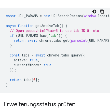
const
URL_PARAMS
=
new
URLSearchParams
(
window
.
locati
async
function
getActiveTab
()
{
// Open popup.html?tab=5 to use tab ID 5, etc.
if
(
URL_PARAMS
.
has
(
"tab"
))
{
return
await
chrome
.
tabs
.
get
(
parseInt
(
URL_PARAMS
}
const
tabs
=
await
chrome
.
tabs
.
query
({
active
:
true
,
currentWindow
:
true
});
return
tabs
[
0
];
}
Erweiterungsstatus prüfen