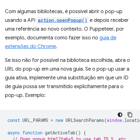
Com algumas bibliotecas, é possível abrir o pop-up
usando a API
action.openPopup()
e depois receber
uma referência ao novo contexto. O Puppeteer, por
exemplo, documenta como fazer isso no
guia de
extensões do Chrome
.
Se isso não for possível na biblioteca escolhida, abra o
URL do pop-up em uma nova guia. Se o pop-up usar a
guia ativa, implemente uma substituição em que um ID
de guia possa ser transmitido explicitamente para o
pop-up. Exemplo:
const
URL_PARAMS
=
new
URLSearchParams
(
window
.
locati
async
function
getActiveTab
()
{
// Open popup.html?tab=5 to use tab ID 5, etc.