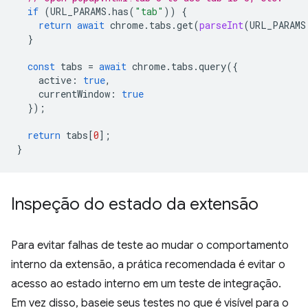
if
(
URL_PARAMS
.
has
(
"tab"
))
{
return
await
chrome
.
tabs
.
get
(
parseInt
(
URL_PARAMS
}
const
tabs
=
await
chrome
.
tabs
.
query
({
active
:
true
,
currentWindow
:
true
});
return
tabs
[
0
];
}
Inspeção do estado da extensão
Para evitar falhas de teste ao mudar o comportamento
interno da extensão, a prática recomendada é evitar o
acesso ao estado interno em um teste de integração.
Em vez disso, baseie seus testes no que é visível para o