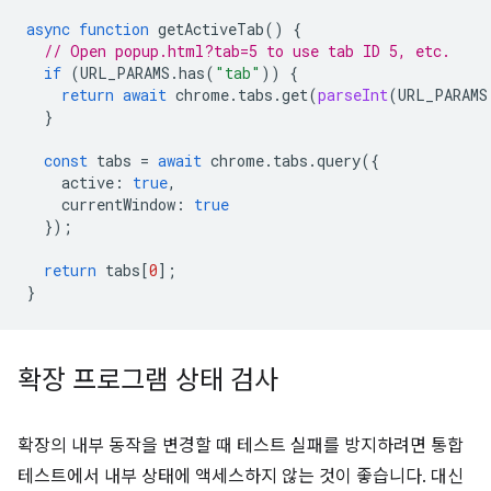
async
function
getActiveTab
()
{
// Open popup.html?tab=5 to use tab ID 5, etc.
if
(
URL_PARAMS
.
has
(
"tab"
))
{
return
await
chrome
.
tabs
.
get
(
parseInt
(
URL_PARAMS
}
const
tabs
=
await
chrome
.
tabs
.
query
({
active
:
true
,
currentWindow
:
true
});
return
tabs
[
0
];
}
확장 프로그램 상태 검사
확장의 내부 동작을 변경할 때 테스트 실패를 방지하려면 통합
테스트에서 내부 상태에 액세스하지 않는 것이 좋습니다. 대신