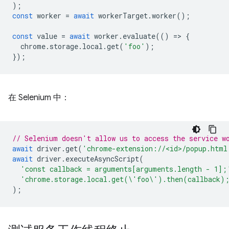
);
const
worker
=
await
workerTarget
.
worker
();
const
value
=
await
worker
.
evaluate
(()
=
>
{
chrome
.
storage
.
local
.
get
(
'foo'
);
});
在 Selenium 中：
// Selenium doesn't allow us to access the service w
await
driver
.
get
(
'chrome-extension://<id>/popup.html
await
driver
.
executeAsyncScript
(
'const callback = arguments[arguments.length - 1];
'chrome.storage.local.get(\'foo\').then(callback)
);