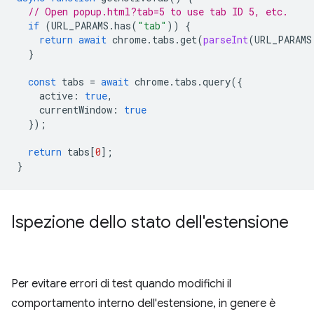
// Open popup.html?tab=5 to use tab ID 5, etc.
if
(
URL_PARAMS
.
has
(
"tab"
))
{
return
await
chrome
.
tabs
.
get
(
parseInt
(
URL_PARAMS
}
const
tabs
=
await
chrome
.
tabs
.
query
({
active
:
true
,
currentWindow
:
true
});
return
tabs
[
0
];
}
Ispezione dello stato dell'estensione
Per evitare errori di test quando modifichi il
comportamento interno dell'estensione, in genere è