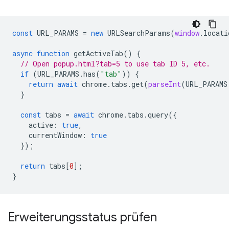
const
URL_PARAMS
=
new
URLSearchParams
(
window
.
locati
async
function
getActiveTab
()
{
// Open popup.html?tab=5 to use tab ID 5, etc.
if
(
URL_PARAMS
.
has
(
"tab"
))
{
return
await
chrome
.
tabs
.
get
(
parseInt
(
URL_PARAMS
}
const
tabs
=
await
chrome
.
tabs
.
query
({
active
:
true
,
currentWindow
:
true
});
return
tabs
[
0
];
}
Erweiterungsstatus prüfen