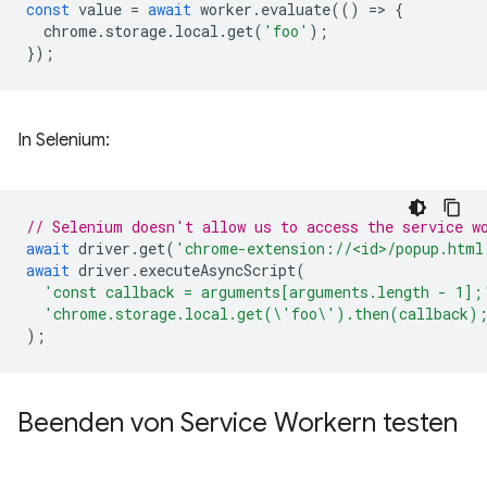
const
value
=
await
worker
.
evaluate
(()
=
>
{
chrome
.
storage
.
local
.
get
(
'foo'
);
});
In Selenium:
// Selenium doesn't allow us to access the service w
await
driver
.
get
(
'chrome-extension://<id>/popup.html
await
driver
.
executeAsyncScript
(
'const callback = arguments[arguments.length - 1];
'chrome.storage.local.get(\'foo\').then(callback)
);
Beenden von Service Workern testen