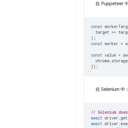
在 Puppeteer
const
workerTarg
target
=
>
targ
);
const
worker
=
a
const
value
=
aw
chrome
.
storage
});
在 Selenium 中
// Selenium does
await
driver
.
get
await
driver
.
exe