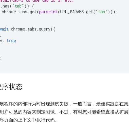
html?tab=5 to use tab ID 5, etc.
S
.
has
(
"tab"
))
{
chrome
.
tabs
.
get
(
parseInt
(
URL_PARAMS
.
get
(
"tab"
)));
wait
chrome
.
tabs
.
query
({
,
w
:
true
;
程序状态
展程序的内部行为时出现测试失败，一般而言，最佳实践是在集
用户可见的内容来制定测试。不过，有时您可能希望直接从扩展
序页面的上下文中执行代码。