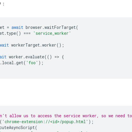
 中：
et
=
await
browser
.
waitForTarget
(
et
.
type
()
===
'service_worker'
wait
workerTarget
.
worker
();
ait
worker
.
evaluate
(()
=
>
{
.
local
.
get
(
'foo'
);
：
n't allow us to access the service worker, so we need to
(
'chrome-extension://<id>/popup.html'
);
cuteAsyncScript
(