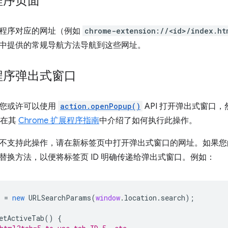
程序页面
程序对应的网址（例如
chrome-extension://<id>/index.ht
中提供的常规导航方法导航到这些网址。
程序弹出式窗口
您或许可以使用
action.openPopup()
API 打开弹出式窗口
r 在其
Chrome 扩展程序指南
中介绍了如何执行此操作。
不支持此操作，请在新标签页中打开弹出式窗口的网址。如果您
替换方法，以便将标签页 ID 明确传递给弹出式窗口。例如：
=
new
URLSearchParams
(
window
.
location
.
search
);
etActiveTab
()
{