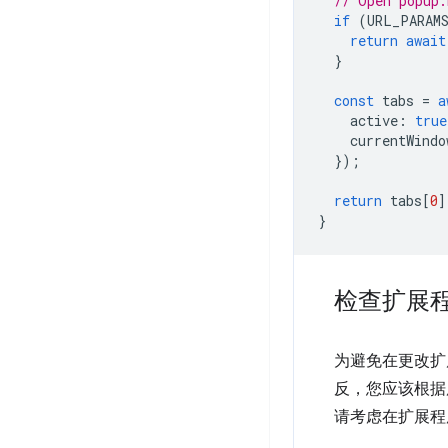
// Open popup.
if
(
URL_PARAM
return
await
}
const
tabs
=
a
active
:
true
currentWindo
});
return
tabs
[
0
]
}
检查扩展
为避免在更改扩
反，您应该根据
请考虑在扩展程