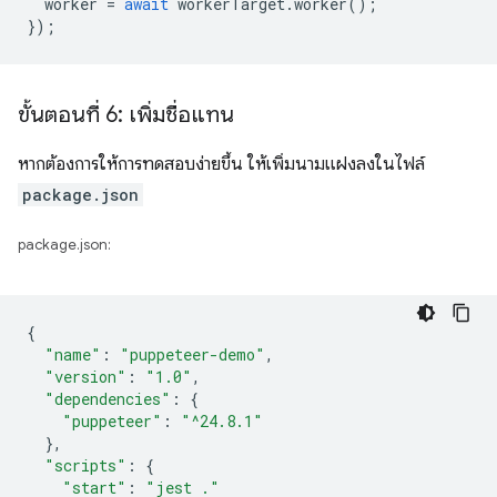
worker
=
await
workerTarget
.
worker
();
});
ขั้นตอนที่ 6: เพิ่มชื่อแทน
หากต้องการให้การทดสอบง่ายขึ้น ให้เพิ่มนามแฝงลงในไฟล์
package.json
package.json:
{
"name"
:
"puppeteer-demo"
,
"version"
:
"1.0"
,
"dependencies"
:
{
"puppeteer"
:
"^24.8.1"
},
"scripts"
:
{
"start"
:
"jest ."