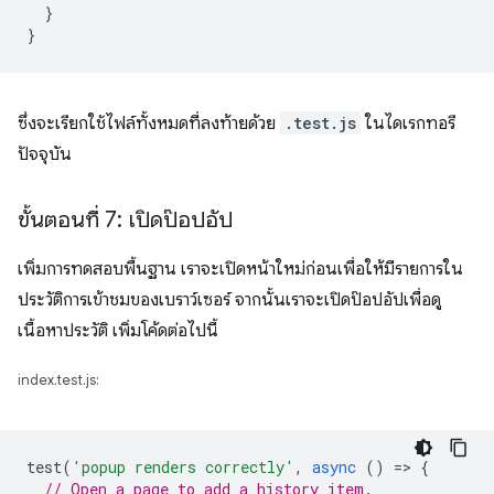
}
}
ซึ่งจะเรียกใช้ไฟล์ทั้งหมดที่ลงท้ายด้วย
.test.js
ในไดเรกทอรี
ปัจจุบัน
ขั้นตอนที่ 7: เปิดป๊อปอัป
เพิ่มการทดสอบพื้นฐาน เราจะเปิดหน้าใหม่ก่อนเพื่อให้มีรายการใน
ประวัติการเข้าชมของเบราว์เซอร์ จากนั้นเราจะเปิดป๊อปอัปเพื่อดู
เนื้อหาประวัติ เพิ่มโค้ดต่อไปนี้
index.test.js:
test
(
'popup renders correctly'
,
async
()
=
>
{
// Open a page to add a history item.