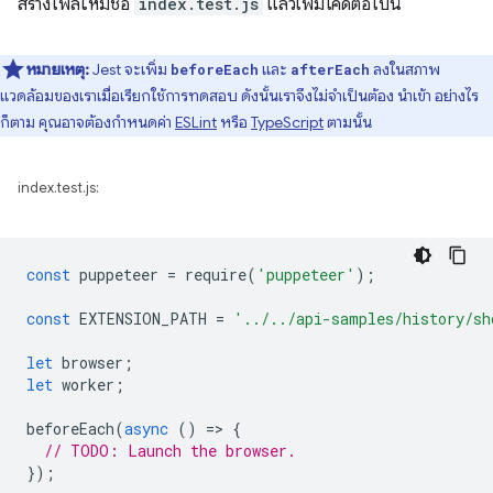
สร้างไฟล์ใหม่ชื่อ
index.test.js
แล้วเพิ่มโค้ดต่อไปนี้
หมายเหตุ:
Jest จะเพิ่ม
และ
ลงในสภาพ
beforeEach
afterEach
แวดล้อมของเราเมื่อเรียกใช้การทดสอบ ดังนั้นเราจึงไม่จำเป็นต้อง นำเข้า อย่างไร
ก็ตาม คุณอาจต้องกำหนดค่า
ESLint
หรือ
TypeScript
ตามนั้น
index.test.js:
const
puppeteer
=
require
(
'puppeteer'
);
const
EXTENSION_PATH
=
'../../api-samples/history/sh
let
browser
;
let
worker
;
beforeEach
(
async
()
=
>
{
// TODO: Launch the browser.
});