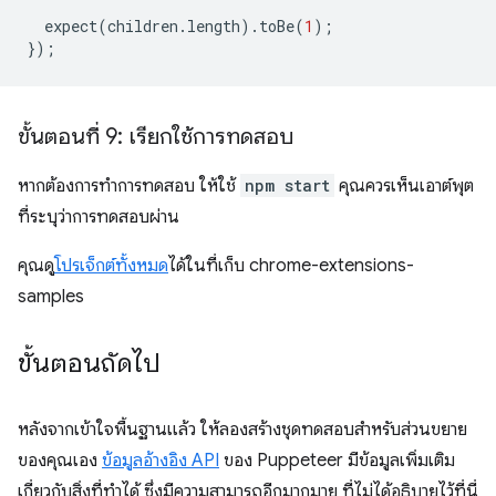
expect
(
children
.
length
).
toBe
(
1
);
});
ขั้นตอนที่ 9: เรียกใช้การทดสอบ
หากต้องการทำการทดสอบ ให้ใช้
npm start
คุณควรเห็นเอาต์พุต
ที่ระบุว่าการทดสอบผ่าน
คุณดู
โปรเจ็กต์ทั้งหมด
ได้ในที่เก็บ chrome-extensions-
samples
ขั้นตอนถัดไป
หลังจากเข้าใจพื้นฐานแล้ว ให้ลองสร้างชุดทดสอบสำหรับส่วนขยาย
ของคุณเอง
ข้อมูลอ้างอิง API
ของ Puppeteer มีข้อมูลเพิ่มเติม
เกี่ยวกับสิ่งที่ทำได้ ซึ่งมีความสามารถอีกมากมาย ที่ไม่ได้อธิบายไว้ที่นี่