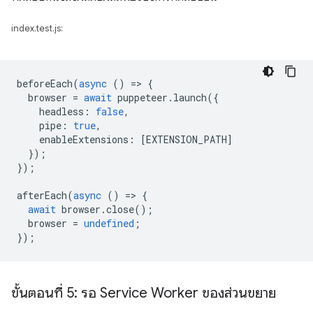
index.test.js:
beforeEach
(
async
()
=
>
{
browser
=
await
puppeteer
.
launch
({
headless
:
false
,
pipe
:
true
,
enableExtensions
:
[
EXTENSION_PATH
]
});
});
afterEach
(
async
()
=
>
{
await
browser
.
close
();
browser
=
undefined
;
});
ขั้นตอนที่ 5: รอ Service Worker ของส่วนขยาย