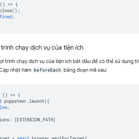
()
=
>
{
close
();
fined
;
trình chạy dịch vụ của tiện ích
i trình chạy dịch vụ của tiện ích bắt đầu để có thể sử dụng t
. Cập nhật hàm
beforeEach
bằng đoạn mã sau:
()
=
>
{
t
puppeteer
.
launch
({
lse
,
ions
:
[
EXTENSION_PATH
]
rget
=
await
browser
.
waitForTarget
(