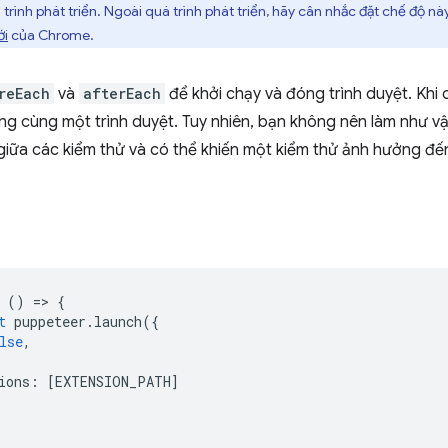
 trình phát triển. Ngoài quá trình phát triển, hãy cân nhắc đặt chế độ n
ới
của Chrome.
reEach
và
afterEach
để khởi chạy và đóng trình duyệt. Khi 
g cùng một trình duyệt. Tuy nhiên, bạn không nên làm như vậy
giữa các kiểm thử và có thể khiến một kiểm thử ảnh hưởng đế
()
=
>
{
t
puppeteer
.
launch
({
lse
,
ions
:
[
EXTENSION_PATH
]