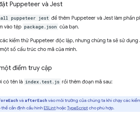
 đặt Puppeteer và Jest
tall puppeteer jest
để thêm Puppeteer và Jest làm phần ph
m vào tệp
package.json
của bạn.
 các kiểm thử Puppeteer độc lập, nhưng chúng ta sẽ sử dụng J
một số cấu trúc cho mã của mình.
 một điểm truy cập
i có tên là
index.test.js
rồi thêm đoạn mã sau:
và
vào môi trường của chúng ta khi chạy các kiểm
foreEach
afterEach
 thể cần định cấu hình
ESLint
hoặc
TypeScript
cho phù hợp.