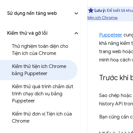
Lưu ý:
Để biết lời kh
Sử dụng nền tảng web
tiện ích Chrome
.
Kiểm thử và gỡ lỗi
Puppeteer
cung
khả năng kiểm t
Thử nghiệm toàn diện cho
trang web hoặc 
Tiện ích của Chrome
minh hoạ cách v
Kiểm thử tiện ích Chrome
bằng Puppeteer
Trước khi 
Kiểm thử quá trình chấm dứt
trình chạy dịch vụ bằng
Sao chép hoặc t
Puppeteer
history API tro
Kiểm thử đơn vị Tiện ích của
Bạn cũng cần c
Chrome