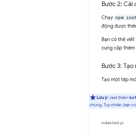
Bước 2: Cài
Chạy
npm ins
động được thê
Bạn có thể viết
cung cấp thêm 
Bước 3: Tạo
Tạo một tệp mớ
Lưu ý:
Jest thêm
be
chúng. Tuy nhiên, bạn có
index.test.js: