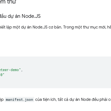
iểm thử
 đầu dự án Node
.
JS
hiết lập một dự án Node.JS cơ bản. Trong một thư mục mới, h
eteer-demo"
,
.0"
tệp
manifest.json
của tiện ích, tất cả dự án Node đều phải c