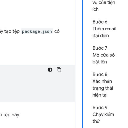
vụ của tiện
ích
Bước 6:
Thêm email
ãy tạo tệp
package.json
có
đại diện
Bước 7:
Mở cửa sổ
bật lên
Bước 8:
Xác nhận
trạng thái
hiện tại
Bước 9:
Chạy kiểm
ó tệp này.
thử