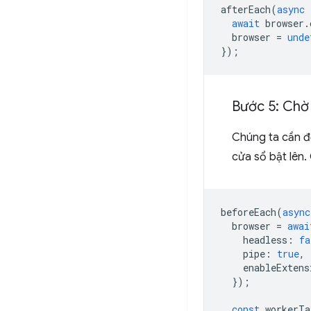
afterEach
(
async
await
browser
.
browser
=
unde
});
Bước 5: Chờ 
Chúng ta cần đợ
cửa sổ bật lên
beforeEach
(
async
browser
=
awai
headless
:
fa
pipe
:
true
,
enableExtens
});
const
workerTa