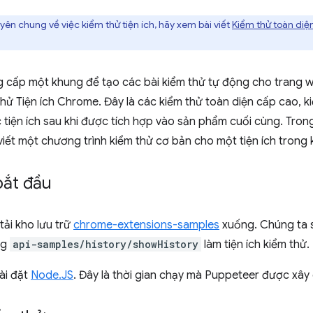
uyên chung về việc kiểm thử tiện ích, hãy xem bài viết
Kiểm thử toàn diệ
 cấp một khung để tạo các bài kiểm thử tự động cho trang 
hử Tiện ích Chrome. Đây là các kiểm thử toàn diện cấp cao, 
tiện ích sau khi được tích hợp vào sản phẩm cuối cùng. Tron
iết một chương trình kiểm thử cơ bản cho một tiện ích trong 
bắt đầu
ải kho lưu trữ
chrome-extensions-samples
xuống. Chúng ta 
ng
api-samples/history/showHistory
làm tiện ích kiểm thử.
ài đặt
Node.JS
. Đây là thời gian chạy mà Puppeteer được xây