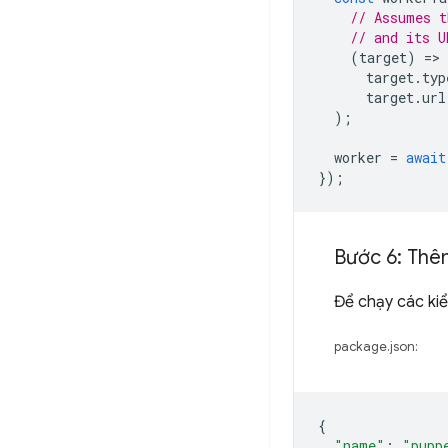
// Assumes t
// and its U
(
target
)
=
target
.
typ
target
.
url
);
worker
=
await
});
Bước 6: Thêm
Để chạy các ki
package.json:
{
"name"
:
"pupp