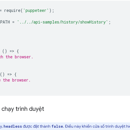
=
require
(
'puppeteer'
);
_PATH
=
'../../api-samples/history/showHistory'
;
()
=
>
{
ch the browser.
()
=
>
{
e the browser.
 chạy trình duyệt
y,
được đặt thành
. Điều này khiến cửa sổ trình duyệt h
headless
false