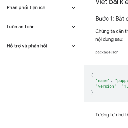
Viết bài k
Phân phối tiện ích
Bước 1: Bắt
Luôn an toàn
Chúng ta cần t
nội dung sau:
Hỗ trợ và phản hồi
package.json:
{
"name"
:
"pupp
"version"
:
"1
}
Tương tự như 