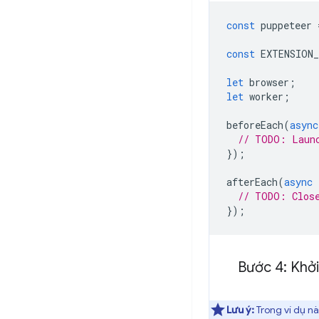
const
puppeteer
const
EXTENSION
let
browser
;
let
worker
;
beforeEach
(
async
// TODO: Laun
});
afterEach
(
async
// TODO: Clos
});
Bước 4: Khởi
Lưu ý:
Trong ví dụ nà