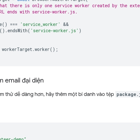
hat there is only one service worker created by the exte
RL ends with service-worker.js.
e
()
===
'service_worker'
().
endsWith
(
'service-worker.js'
)
workerTarget
.
worker
();
 email đại diện
ểm thử dễ dàng hơn, hãy thêm một bí danh vào tệp
package.
eteer-demo"
,