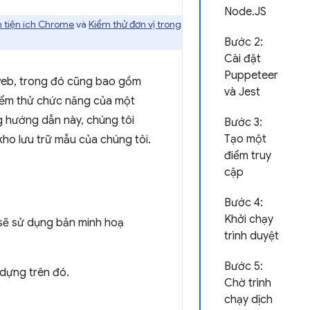
Node.JS
n tiện ích Chrome
và
Kiểm thử đơn vị trong
Bước 2:
Cài đặt
Puppeteer
web, trong đó cũng bao gồm
và Jest
kiểm thử chức năng của một
g hướng dẫn này, chúng tôi
Bước 3:
Tạo một
kho lưu trữ mẫu của chúng tôi.
điểm truy
cập
Bước 4:
Khởi chạy
sẽ sử dụng bản minh hoạ
trình duyệt
Bước 5:
 dựng trên đó.
Chờ trình
chạy dịch