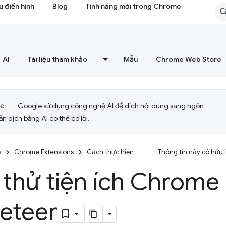
 điển hình
Blog
Tính năng mới trong Chrome
AI
Tài liệu tham khảo
Mẫu
Chrome Web Store
Google sử dụng công nghệ AI để dịch nội dung sang ngôn
ản dịch bằng AI có thể có lỗi.
s
Chrome Extensions
Cách thực hiện
Thông tin này có hữu
 thử tiện ích Chrome
eteer