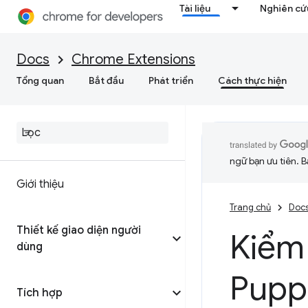
Tài liệu
Nghiên cứu
Docs
Chrome Extensions
Tổng quan
Bắt đầu
Phát triển
Cách thực hiện
ngữ bạn ưu tiên. B
Giới thiệu
Trang chủ
Doc
Thiết kế giao diện người
Kiểm
dùng
Pupp
Tích hợp