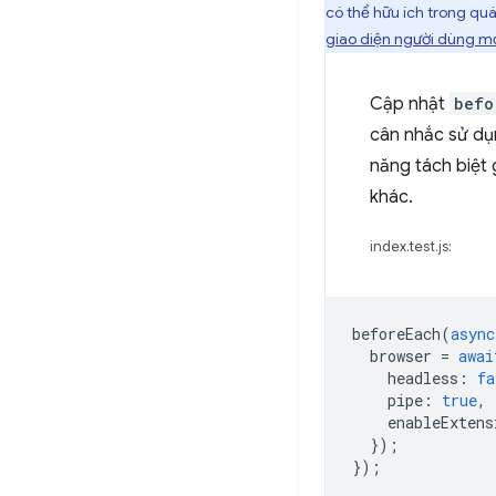
có thể hữu ích trong quá
giao diện người dùng m
Cập nhật
befo
cân nhắc sử dụn
năng tách biệt 
khác.
index.test.js:
beforeEach
(
async
browser
=
awai
headless
:
fa
pipe
:
true
,
enableExtens
});
});