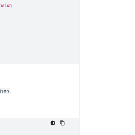
nsion
json
: