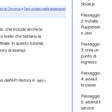
Node.js
oni di Chrome
e
Test unitari nelle estensioni
Passaggio
2: installa
Puppeteer
eb, che include anche la
e Jest
to livello che testano la
inale. In questo tutorial,
Passaggio
3: crea un
tory di esempi.
punto di
ingresso
Passaggio
4: avvia il
o dell'API History in
api-
browser
Passaggio
5: attendi il
service