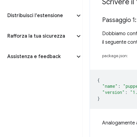
Scrivere il
Distribuisci l'estensione
Passaggio 1:
Dobbiamo config
Rafforza la tua sicurezza
il seguente con
Assistenza e feedback
package.json:
{
"name"
:
"pupp
"version"
:
"1
}
Analogamente al