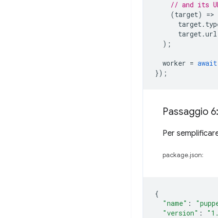
// and its U
(
target
)
=
target
.
typ
target
.
url
);
worker
=
await
});
Passaggio 6:
Per semplificare
package.json:
{
"name"
:
"pupp
"version"
:
"1