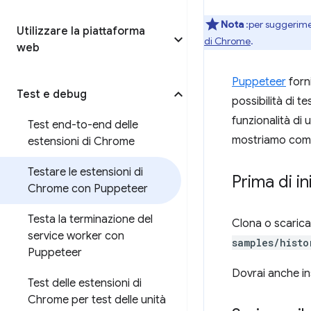
Nota
:per suggerimen
Utilizzare la piattaforma
di Chrome
.
web
Puppeteer
forni
Test e debug
possibilità di t
funzionalità di 
Test end-to-end delle
mostriamo come 
estensioni di Chrome
Testare le estensioni di
Prima di in
Chrome con Puppeteer
Testa la terminazione del
Clona o scarica
service worker con
samples/histo
Puppeteer
Dovrai anche in
Test delle estensioni di
Chrome per test delle unità