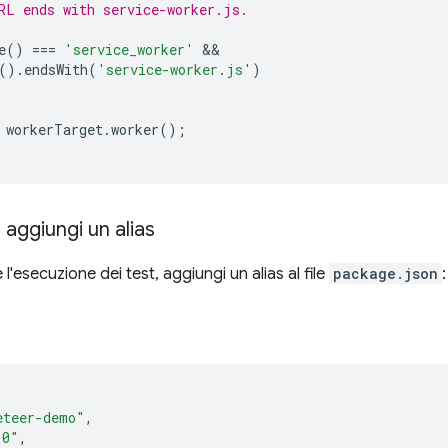
RL ends with service-worker.js.
e
()
===
'service_worker'
().
endsWith
(
'service-worker.js'
)
workerTarget
.
worker
();
 aggiungi un alias
 l'esecuzione dei test, aggiungi un alias al file
package.json
:
eteer-demo"
,
.0"
,