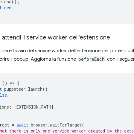
close
();
fined
;
 attendi il service worker dell'estensione
ere l'avvio del service worker dell'estensione per poterlo uti
ire il popup. Aggiorna la funzione
beforeEach
con il segue
()
=
>
{
t
puppeteer
.
launch
({
lse
,
ions
:
[
EXTENSION_PATH
]
rget
=
await
browser
.
waitForTarget
(
hat there is only one service worker created by the exte