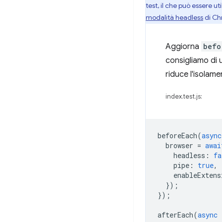
test, il che può essere ut
modalità headless
di Ch
Aggiorna
befo
consigliamo di 
riduce l'isolamen
index.test.js:
beforeEach
(
async
browser
=
awai
headless
:
fa
pipe
:
true
,
enableExtens
});
});
afterEach
(
async