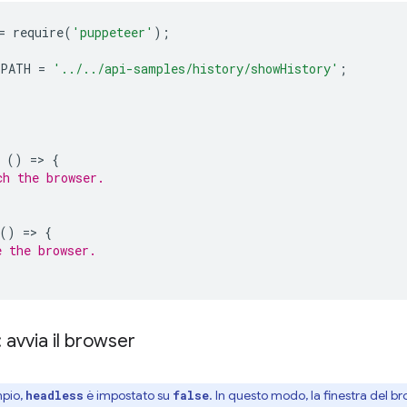
=
require
(
'puppeteer'
);
_PATH
=
'../../api-samples/history/showHistory'
;
()
=
>
{
ch the browser.
()
=
>
{
e the browser.
 avvia il browser
mpio,
è impostato su
. In questo modo, la finestra del br
headless
false