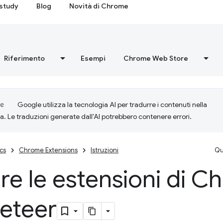
study
Blog
Novità di Chrome
Riferimento
Esempi
Chrome Web Store
Google utilizza la tecnologia AI per tradurre i contenuti nella
ta. Le traduzioni generate dall'AI potrebbero contenere errori.
cs
Chrome Extensions
Istruzioni
Qu
re le estensioni di 
eteer