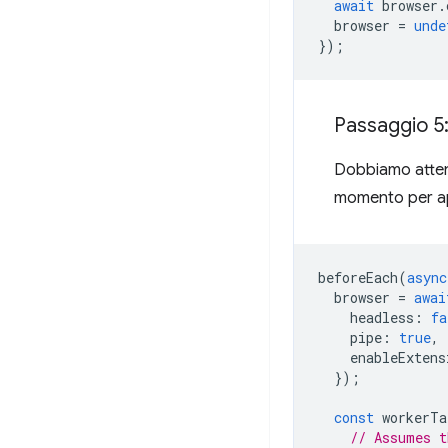
await
browser
.
browser
=
unde
});
Passaggio 5:
Dobbiamo attend
momento per apr
beforeEach
(
async
browser
=
awai
headless
:
fa
pipe
:
true
,
enableExtens
});
const
workerTa
// Assumes t