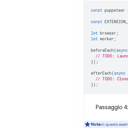
const
puppeteer
const
EXTENSION
let
browser
;
let
worker
;
beforeEach
(
async
// TODO: Laun
});
afterEach
(
async
// TODO: Clos
});
Passaggio 4:
Nota
:in questo ese