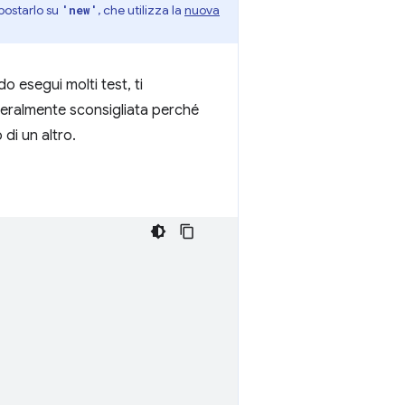
mpostarlo su
, che utilizza la
nuova
'new'
o esegui molti test, ti
eneralmente sconsigliata perché
 di un altro.