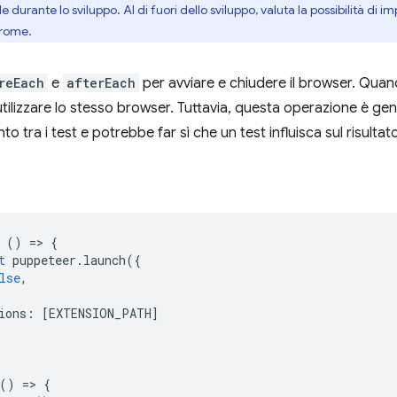
ile durante lo sviluppo. Al di fuori dello sviluppo, valuta la possibilità di i
rome.
reEach
e
afterEach
per avviare e chiudere il browser. Quand
utilizzare lo stesso browser. Tuttavia, questa operazione è g
to tra i test e potrebbe far sì che un test influisca sul risultato
()
=
>
{
t
puppeteer
.
launch
({
lse
,
ions
:
[
EXTENSION_PATH
]
()
=
>
{