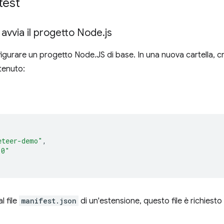
 test
 avvia il progetto Node
.
js
urare un progetto Node.JS di base. In una nuova cartella, cr
tenuto:
eteer-demo"
,
.0"
 file
manifest.json
di un'estensione, questo file è richiesto 