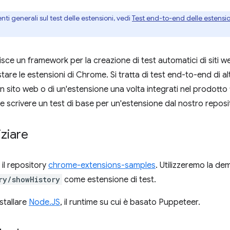
ti generali sul test delle estensioni, vedi
Test end-to-end delle estensi
sce un framework per la creazione di test automatici di siti w
estare le estensioni di Chrome. Si tratta di test end-to-end di al
un sito web o di un'estensione una volta integrati nel prodotto f
scrivere un test di base per un'estensione dal nostro reposi
iziare
 il repository
chrome-extensions-samples
. Utilizzeremo la dem
ry/showHistory
come estensione di test.
stallare
Node.JS
, il runtime su cui è basato Puppeteer.