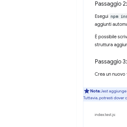
Passaggio 2:
Esegui
npm in
aggiunti automa
È possibile scr
struttura aggiu
Passaggio 3:
Crea un nuovo 
Nota
:Jest aggiung
Tuttavia, potresti dover
index.test.js: