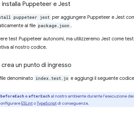
 installa Puppeteer e Jest
stall puppeteer jest
per aggiungere Puppeteer e Jest co
ticamente al file
package.json
.
ivere test Puppeteer autonomi, ma utilizzeremo Jest come test
ntiva al nostro codice.
 crea un punto di ingresso
file denominato
index.test.js
e aggiungi il seguente codice
e
e
al nostro ambiente durante l'esecuzione dei t
beforeEach
afterEach
 configurare
ESLint
o
TypeScript
di conseguenza.