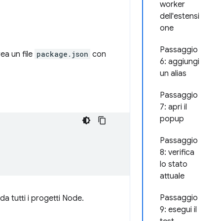
worker
dell'estensi
one
Passaggio
ea un file
package.json
con
6: aggiungi
un alias
Passaggio
7: apri il
popup
Passaggio
8: verifica
lo stato
attuale
Passaggio
da tutti i progetti Node.
9: esegui il