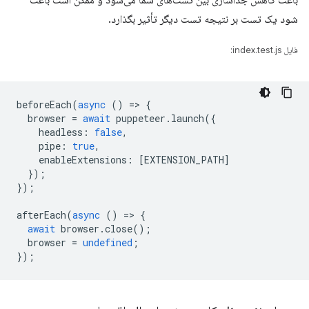
باعث کاهش جداسازی بین تست‌های شما می‌شود و ممکن است باعث
شود یک تست بر نتیجه تست دیگر تأثیر بگذارد.
فایل index.test.js:
beforeEach
(
async
()
=
>
{
browser
=
await
puppeteer
.
launch
({
headless
:
false
,
pipe
:
true
,
enableExtensions
:
[
EXTENSION_PATH
]
});
});
afterEach
(
async
()
=
>
{
await
browser
.
close
();
browser
=
undefined
;
});