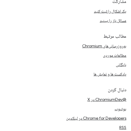
مشارکت
یک اشکال را ثبت کنید
مسائل باز را ببینید
مطالب مرتبط
به‌روزرسانی‌های Chromium
مطالعات موردی
بایگانی
پادکست ها و نمایش ها
دنبال کردن
@ChromiumDev در X
یوتیوب
Chrome for Developers در لینکدین
RSS