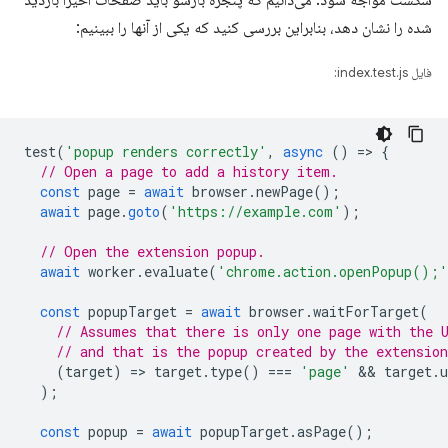
شکست مواجه شود. می‌دانیم که پنجره بازشو باید صفحات اخیراً بازدید
شده را نشان دهد، بنابراین بررسی کنید که یکی از آنها را ببینیم:
فایل index.test.js:
test
(
'popup renders correctly'
,
async
()
=
>
{
// Open a page to add a history item.
const
page
=
await
browser
.
newPage
();
await
page
.
goto
(
'https://example.com'
);
// Open the extension popup.
await
worker
.
evaluate
(
'chrome.action.openPopup();'
const
popupTarget
=
await
browser
.
waitForTarget
(
// Assumes that there is only one page with the 
// and that is the popup created by the extension
(
target
)
=
>
target
.
type
()
===
'page'
 && 
target
.
u
);
const
popup
=
await
popupTarget
.
asPage
();