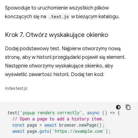
Spowoduje to uruchomienie wszystkich plików
kończących się na
.test.js
w bieżącym katalogu.
Krok 7
.
Otwórz wyskakujące okienko
Dodaj podstawowy test. Najpierw otworzymy nową
stronę, aby w historii przeglądarki pojawił się element.
Następnie otworzymy wyskakujące okienko, aby
wyświetlić zawartość historii. Dodaj ten kod:
index.test.js:
test
(
'popup renders correctly'
,
async
()
=
>
{
// Open a page to add a history item.
const
page
=
await
browser
.
newPage
();
await
page
.
goto
(
'https://example.com'
);