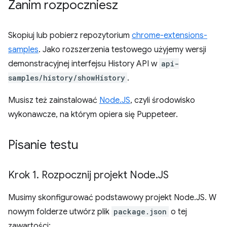
Zanim rozpoczniesz
Skopiuj lub pobierz repozytorium
chrome-extensions-
samples
. Jako rozszerzenia testowego użyjemy wersji
demonstracyjnej interfejsu History API w
api-
samples/history/showHistory
.
Musisz też zainstalować
Node.JS
, czyli środowisko
wykonawcze, na którym opiera się Puppeteer.
Pisanie testu
Krok 1
.
Rozpocznij projekt Node
.
JS
Musimy skonfigurować podstawowy projekt Node.JS. W
nowym folderze utwórz plik
package.json
o tej
zawartości: