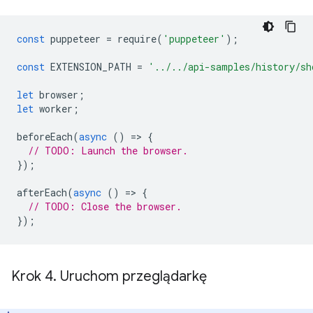
const
puppeteer
=
require
(
'puppeteer'
);
const
EXTENSION_PATH
=
'../../api-samples/history/sh
let
browser
;
let
worker
;
beforeEach
(
async
()
=
>
{
// TODO: Launch the browser.
});
afterEach
(
async
()
=
>
{
// TODO: Close the browser.
});
Krok 4
.
Uruchom przeglądarkę