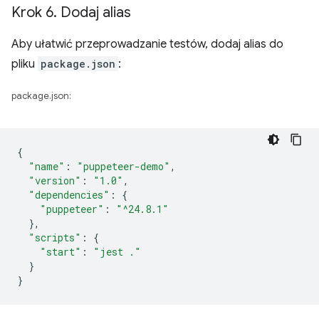
Krok 6
.
Dodaj alias
Aby ułatwić przeprowadzanie testów, dodaj alias do
pliku
package.json
:
package.json:
{
"name"
:
"puppeteer-demo"
,
"version"
:
"1.0"
,
"dependencies"
:
{
"puppeteer"
:
"^24.8.1"
},
"scripts"
:
{
"start"
:
"jest ."
}
}