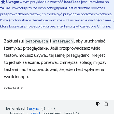
Uwaga:
w tym przykładzie wartość
jest ustawiona na
headless
. Powoduje to, że okno przeglądarki jest widoczne podczas
false
przeprowadzania testów, co może być przydatne podczas tworzenia.
Poza środowiskiem deweloperskim rozważ ustawienie wartości
,
'new'
która korzysta z
nowego trybu bez interfejsu graficznego
w Chrome.
Zaktualizuj
beforeEach
i
afterEach
, aby uruchamiać
i zamykać przeglądarkę. Jeśli przeprowadzasz wiele
testów, możesz używać tej samej przeglądarki. Nie jest
to jednak zalecane, ponieważ zmniejsza izolację między
testami i może spowodować, że jeden test wpłynie na
wynik innego.
index.test.js:
beforeEach
(
async
()
=
>
{
browser
=
await
puppeteer
.
launch
({