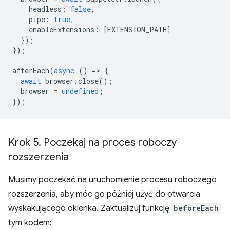
headless
:
false
,
pipe
:
true
,
enableExtensions
:
[
EXTENSION_PATH
]
});
});
afterEach
(
async
()
=
>
{
await
browser
.
close
();
browser
=
undefined
;
});
Krok 5
.
Poczekaj na proces roboczy
rozszerzenia
Musimy poczekać na uruchomienie procesu roboczego
rozszerzenia, aby móc go później użyć do otwarcia
wyskakującego okienka. Zaktualizuj funkcję
beforeEach
tym kodem: