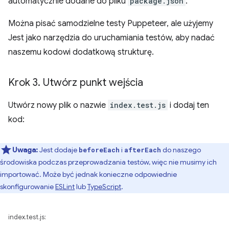
automatycznie dodane do pliku
package.json
.
Można pisać samodzielne testy Puppeteer, ale użyjemy
Jest jako narzędzia do uruchamiania testów, aby nadać
naszemu kodowi dodatkową strukturę.
Krok 3
.
Utwórz punkt wejścia
Utwórz nowy plik o nazwie
index.test.js
i dodaj ten
kod:
Uwaga:
Jest dodaje
i
do naszego
beforeEach
afterEach
środowiska podczas przeprowadzania testów, więc nie musimy ich
importować. Może być jednak konieczne odpowiednie
skonfigurowanie
ESLint
lub
TypeScript
.
index.test.js: