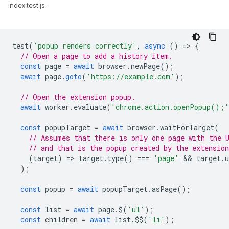
index.test.js:
test
(
'popup renders correctly'
,
async
()
=
>
{
// Open a page to add a history item.
const
page
=
await
browser
.
newPage
();
await
page
.
goto
(
'https://example.com'
);
// Open the extension popup.
await
worker
.
evaluate
(
'chrome.action.openPopup();'
const
popupTarget
=
await
browser
.
waitForTarget
(
// Assumes that there is only one page with the 
// and that is the popup created by the extension
(
target
)
=
>
target
.
type
()
===
'page'
 && 
target
.
u
);
const
popup
=
await
popupTarget
.
asPage
();
const
list
=
await
page
.
$
(
'ul'
);
const
children
=
await
list
.
$$
(
'li'
);