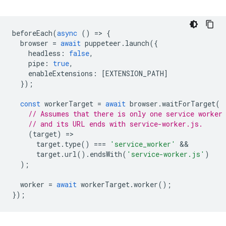
beforeEach
(
async
()
=
>
{
browser
=
await
puppeteer
.
launch
({
headless
:
false
,
pipe
:
true
,
enableExtensions
:
[
EXTENSION_PATH
]
});
const
workerTarget
=
await
browser
.
waitForTarget
(
// Assumes that there is only one service worker
// and its URL ends with service-worker.js.
(
target
)
=
target
.
type
()
===
'service_worker'
target
.
url
().
endsWith
(
'service-worker.js'
)
);
worker
=
await
workerTarget
.
worker
();
});