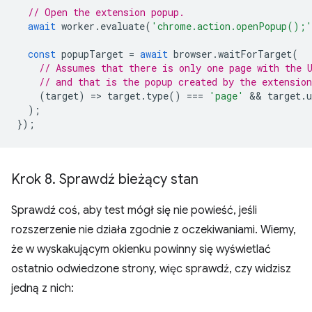
// Open the extension popup.
await
worker
.
evaluate
(
'chrome.action.openPopup();'
const
popupTarget
=
await
browser
.
waitForTarget
(
// Assumes that there is only one page with the 
// and that is the popup created by the extension
(
target
)
=
>
target
.
type
()
===
'page'
 && 
target
.
u
);
});
Krok 8
.
Sprawdź bieżący stan
Sprawdź coś, aby test mógł się nie powieść, jeśli
rozszerzenie nie działa zgodnie z oczekiwaniami. Wiemy,
że w wyskakującym okienku powinny się wyświetlać
ostatnio odwiedzone strony, więc sprawdź, czy widzisz
jedną z nich: